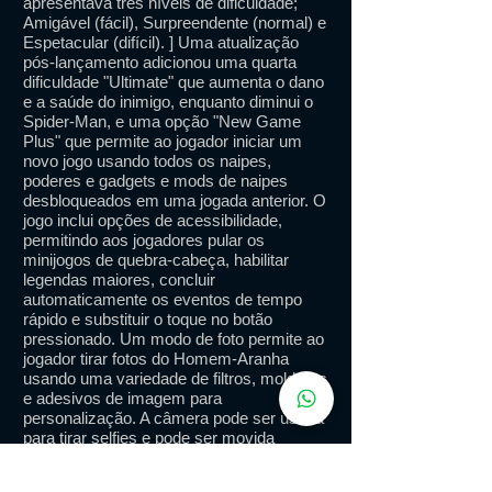
apresentava três níveis de dificuldade;
Amigável (fácil), Surpreendente (normal) e
Espetacular (difícil). ] Uma atualização
pós-lançamento adicionou uma quarta
dificuldade "Ultimate" que aumenta o dano
e a saúde do inimigo, enquanto diminui o
Spider-Man, e uma opção "New Game
Plus" que permite ao jogador iniciar um
novo jogo usando todos os naipes,
poderes e gadgets e mods de naipes
desbloqueados em uma jogada anterior. O
jogo inclui opções de acessibilidade,
permitindo aos jogadores pular os
minijogos de quebra-cabeça, habilitar
legendas maiores, concluir
automaticamente os eventos de tempo
rápido e substituir o toque no botão
pressionado. Um modo de foto permite ao
jogador tirar fotos do Homem-Aranha
usando uma variedade de filtros, molduras
e adesivos de imagem para
personalização. A câmera pode ser usada
para tirar selfies e pode ser movida
livremente pelo Homem-Aranha para
capturá-lo em ação.