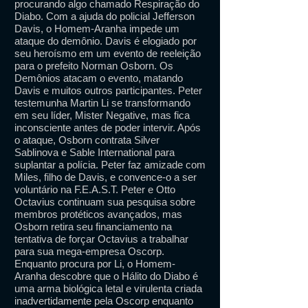
procurando algo chamado Respiração do
Diabo. Com a ajuda do policial Jefferson
Davis, o Homem-Aranha impede um
ataque do demônio. Davis é elogiado por
seu heroísmo em um evento de reeleição
para o prefeito Norman Osborn. Os
Demônios atacam o evento, matando
Davis e muitos outros participantes. Peter
testemunha Martin Li se transformando
em seu líder, Mister Negative, mas fica
inconsciente antes de poder intervir. Após
o ataque, Osborn contrata Silver
Sablinova e Sable International para
suplantar a polícia. Peter faz amizade com
Miles, filho de Davis, e convence-o a ser
voluntário na F.E.A.S.T. Peter e Otto
Octavius ​​continuam sua pesquisa sobre
membros protéticos avançados, mas
Osborn retira seu financiamento na
tentativa de forçar Octavius ​​a trabalhar
para sua mega-empresa Oscorp.
Enquanto procura por Li, o Homem-
Aranha descobre que o Hálito do Diabo é
uma arma biológica letal e virulenta criada
inadvertidamente pela Oscorp enquanto