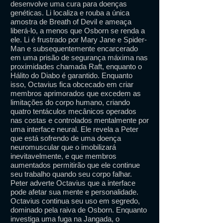
desenvolve uma cura para doenças
genéticas. Li localiza e rouba a única
amostra de Breath of Devil e ameaça
liberá-lo, a menos que Osborn se renda a
ele. Li é frustrado por Mary Jane e Spider-
Man e subsequentemente encarcerado
em uma prisão de segurança máxima nas
proximidades chamada Raft, enquanto o
Hálito do Diabo é garantido. Enquanto
isso, Octavius ​​fica obcecado em criar
membros aprimorados que excedem as
limitações do corpo humano, criando
quatro tentáculos mecânicos operados
nas costas e controlados mentalmente por
uma interface neural. Ele revela a Peter
que está sofrendo de uma doença
neuromuscular que o imobilizará
inevitavelmente, e que membros
aumentados permitirão que ele continue
seu trabalho quando seu corpo falhar.
Peter adverte Octavius ​​que a interface
pode afetar sua mente e personalidade.
Octavius ​​continua seu uso em segredo,
dominado pela raiva de Osborn. Enquanto
investiga uma fuga na Jangada, o