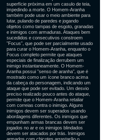
superfície próxima em um casulo de teia,
impedindo a morte. O Homem-Aranha
também pode usar o meio ambiente para
lutar, pulando de paredes e jogando
objetos como tampas de esgoto, granadas
e inimigos com armaduras. Ataques bem
sucedidos e consecutivos constroem
"Focus", que pode ser parcialmente usado
para curar o Homem-Aranha, enquanto o
Focus completo permite que ataques
especiais de finalização derrubem um
inimigo instantaneamente. O Homem-
Aranha possui "senso de aranha", que é
mostrado como um ícone branco acima
da cabeça do personagem, indicando um
ataque que pode ser evitado. Um desvio
preciso realizado pouco antes do ataque,
permite que o Homem-Aranha retaliar
com correias contra o inimigo. Alguns
inimigos devem ser superados usando
abordagens diferentes. Os inimigos que
empunham armas brancas devem ser
jogados no ar e os inimigos blindados
devem ser atacados por trás. Inimigos
armados com chicotes arrastarão o