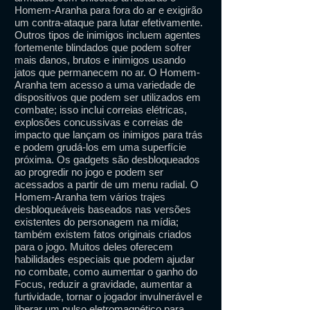
Homem-Aranha para fora do ar e exigirão
um contra-ataque para lutar efetivamente.
Outros tipos de inimigos incluem agentes
fortemente blindados que podem sofrer
mais danos, brutos e inimigos usando
jatos que permanecem no ar. O Homem-
Aranha tem acesso a uma variedade de
dispositivos que podem ser utilizados em
combate; isso inclui correias elétricas,
explosões concussivas e correias de
impacto que lançam os inimigos para trás
e podem grudá-los em uma superfície
próxima. Os gadgets são desbloqueados
ao progredir no jogo e podem ser
acessados ​​a partir de um menu radial. O
Homem-Aranha tem vários trajes
desbloqueáveis ​​baseados nas versões
existentes do personagem na mídia;
também existem fatos originais criados
para o jogo. Muitos deles oferecem
habilidades especiais que podem ajudar
no combate, como aumentar o ganho do
Focus, reduzir a gravidade, aumentar a
furtividade, tornar o jogador invulnerável e
liberar um pulso eletromagnético para