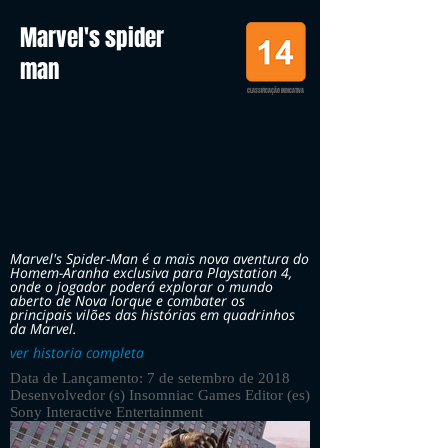
Marvel's spider
man
CLASSIFICAÇÃO INDICATIVA
Marvel's Spider-Man é a mais nova aventura do
Homem-Aranha exclusiva para Playstation 4,
onde o jogador poderá explorar o mundo
aberto de Nova Iorque e combater os
principais vilões das histórias em quadrinhos
da Marvel.
ver historia completa
Data de Lançamento: 7 de setembro de 2018
Desenvolvedor (s) Insomniac Games Editor (es)
Sony Interactive Entertainment