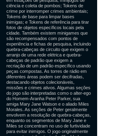
em estações de pesquisa, minijogos de
ciência e coleta de pombos; Tokens de
crime por interromper crimes ambientais;
Tokens de base para limpar bases
inimigas; e Tokens de referência para tirar
fotos de objetos específicos locais pela
cidade. Também existem minigames que
são recompensados ​​com pontos de
experiência e fichas de pesquisa, incluindo
quebra-cabeças de circuito que exigem o
arranjo de uma rede elétrica e quebra-
cabeças de padrão que exigem a
recriação de um padrão específico usando
peças compostas. As torres de rádio em
diferentes áreas podem ser decifradas,
destacando objetos colecionáveis,
missões e crimes ativos. Algumas seções
do jogo são interpretadas como o alter-ego
do Homem-Aranha Peter Parker, sua
amiga Mary Jane Watson e o aliado Miles
Morales. As seções de Peter geralmente
envolvem a resolução de quebra-cabeças,
enquanto os segmentos de Mary Jane e
Miles se concentram no uso de furtividade
para evitar inimigos. O jogo originalmente