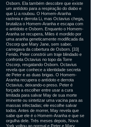
Osborn. Ela também descobre que existe
um antídoto para a respiração do diabo e
que Li a roubou. O Homem-Aranha
rastreia e derrota Li, mas Octavius ​​chega,
brutaliza o Homem-Aranha e escapa com
o antídoto e Osborn. Enquanto o Homem-
Aranha se recupera, Miles é mordido por
uma aranha geneticamente modificada da
Oscorp que Mary Jane, sem saber,
carregava da cobertura de Osborn. [33]
Ferido, Peter constrói um traje blindado e
confronta Octavius ​​no topo da Torre
Oscorp, resgatando Osborn. Octavius ​​
revela que conhece a identidade secreta
de Peter e as duas brigas. O Homem-
Aranha recupera o antídoto e derrota
Octavius, deixando-o preso. Peter é
forçado a escolher entre usar a cura
limitada para salvar May de sua morte
iminente ou sintetizar uma vacina para as
massas infectadas; ele escolhe salvar
todos. Antes de morrer, May revela que
sabe que ele é o Homem-Aranha e que se
orgulha dele. Três meses depois, Nova
York voltou ao normal e Peter e Mary