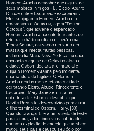
Homem-Aranha descobre que alguns de
seus maiores inimigos - Li, Eletro, Abutre,
Rinoceronte e Escorpião - escaparam.
Eles subjugam o Homem-Aranha e o
apresentam a Octavius, agora "Doutor
Octopus", que adverte o espancado
Homem-Aranha a não interferir antes de
retomar o hálito do diabo e liberá-lo na
Times Square, causando um surto em
massa que infecta muitas pessoas,
incluindo tia Maio. Nova York cai no caos
enquanto a equipe de Octavius ​​ataca a
cidade. Osborn declara a lei marcial e
culpa o Homem-Aranha pelo incidente,
chamando-o de fugitivo. O Homem-
Aranha gradualmente retoma a cidade,
derrotando Eletro, Abutre, Rinoceronte e
Escorpião. Mary Jane se infiltra na
cobertura de Osborn e descobre que
Devil's Breath foi desenvolvido para curar
o filho terminal de Osborn, Harry. [33]
Quando criança, Li era um sujeito de teste
para a cura, adquirindo suas habilidades
em uma explosão de energia que também
matou seus pais e causou seu ódio por