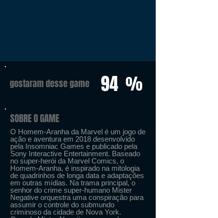
94
%
gostaram desse game
SOBRE O GAME
O Homem-Aranha da Marvel é um jogo de
ação e aventura em 2018 desenvolvido
pela Insomniac Games e publicado pela
Sony Interactive Entertainment. Baseado
no super-herói da Marvel Comics, o
Homem-Aranha, é inspirado na mitologia
de quadrinhos de longa data e adaptações
em outras mídias. Na trama principal, o
senhor do crime super-humano Mister
Negative orquestra uma conspiração para
assumir o controle do submundo
criminoso da cidade de Nova York.