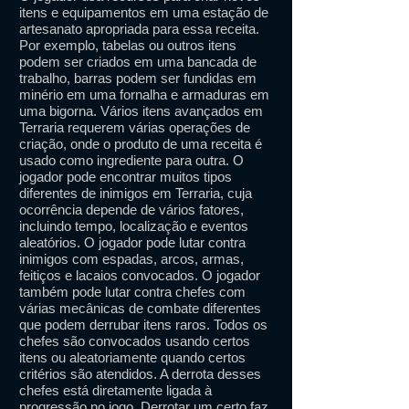
itens e equipamentos em uma estação de
artesanato apropriada para essa receita.
Por exemplo, tabelas ou outros itens
podem ser criados em uma bancada de
trabalho, barras podem ser fundidas em
minério em uma fornalha e armaduras em
uma bigorna. Vários itens avançados em
Terraria requerem várias operações de
criação, onde o produto de uma receita é
usado como ingrediente para outra. O
jogador pode encontrar muitos tipos
diferentes de inimigos em Terraria, cuja
ocorrência depende de vários fatores,
incluindo tempo, localização e eventos
aleatórios. O jogador pode lutar contra
inimigos com espadas, arcos, armas,
feitiços e lacaios convocados. O jogador
também pode lutar contra chefes com
várias mecânicas de combate diferentes
que podem derrubar itens raros. Todos os
chefes são convocados usando certos
itens ou aleatoriamente quando certos
critérios são atendidos. A derrota desses
chefes está diretamente ligada à
progressão no jogo. Derrotar um certo faz