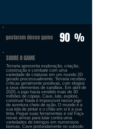
90
%
gostaram desse game
SOBRE O GAME
Terraria apresenta exploração, criação,
construção e combate com uma
variedade de criaturas em um mundo 2D
gerado processualmente. Terraria recebeu
críticas geralmente positivas, com elogios
a seus elementos de sandbox. Em abril de
2020, o jogo havia vendido mais de 30
milhões de cópias. Cave, lute, explore,
construa! Nada é impossível nesse jogo
de aventura cheio de ação. O mundo é a
sua tela de pintar e o chão em si é a sua
tinta. Pegue suas ferramentas e vá! Faça
novas armas para lutar contra uma
variedades de inimigos em numerosos
biomas. Cave profundamente no subsolo