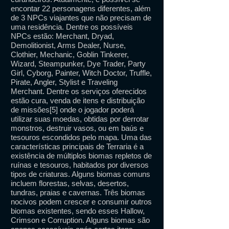
encontar 22 personagens diferentes, além
de 3 NPCs viajantes que não precisam de
uma residência. Dentre os possíveis
NPCs estão: Merchant, Dryad,
Demolitionist, Arms Dealer, Nurse,
Clothier, Mechanic, Goblin Tinkerer,
Wizard, Steampunker, Dye Trader, Party
Girl, Cyborg, Painter, Witch Doctor, Truffle,
Pirate, Angler, Stylist e Traveling
Merchant. Dentre os serviços oferecidos
estão cura, venda de itens e distribuição
de missões[5] onde o jogador poderá
utilizar suas moedas, obtidas por derrotar
monstros, destruir vasos, ou em baús e
tesouros escondidos pelo mapa. Uma das
características principais de Terraria é a
existência de múltiplos biomas repletos de
ruínas e tesouros, habitados por diversos
tipos de criaturas. Alguns biomas comuns
incluem florestas, selvas, desertos,
tundras, praias e cavernas. Três biomas
nocivos podem crescer e consumir outros
biomas existentes, sendo esses Hallow,
Crimson e Corruption. Alguns biomas são