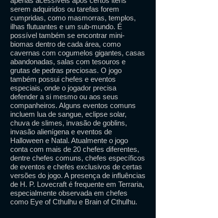
apenas acessíveis após certos itens
serem adquiridos ou tarefas forem
cumpridas, como masmorras, templos,
ilhas flutuantes e um sub-mundo. É
possível também se encontrar mini-
biomas dentro de cada área, como
cavernas com cogumelos gigantes, casas
abandonadas, salas com tesouros e
grutas de pedras preciosas. O jogo
também possui chefes e eventos
especiais, onde o jogador precisa
defender a si mesmo ou aos seus
companheiros. Alguns eventos comuns
incluem lua de sangue, eclipse solar,
chuva de slimes, invasão de goblins,
invasão alienígena e eventos de
Halloween e Natal. Atualmente o jogo
conta com mais de 20 chefes diferentes,
dentre chefes comuns, chefes específicos
de eventos e chefes exclusivos de certas
versões do jogo. A presença de influências
de H. P. Lovecraft é frequente em Terraria,
especialmente observada em chefes
como Eye of Cthulhu e Brain of Cthulhu.