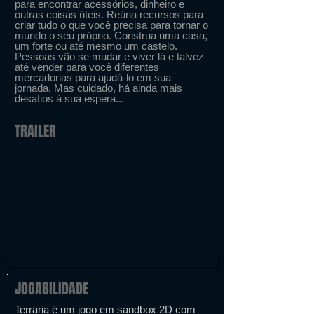
para encontrar acessórios, dinheiro e
outras coisas úteis. Reúna recursos para
criar tudo o que você precisa para tornar o
mundo o seu próprio. Construa uma casa,
um forte ou até mesmo um castelo.
Pessoas vão se mudar e viver lá e talvez
até vender para você diferentes
mercadorias para ajudá-lo em sua
jornada. Mas cuidado, há ainda mais
desafios à sua espera...
TRAILER
JOGABILIDADE
Terraria é um jogo em sandbox 2D com