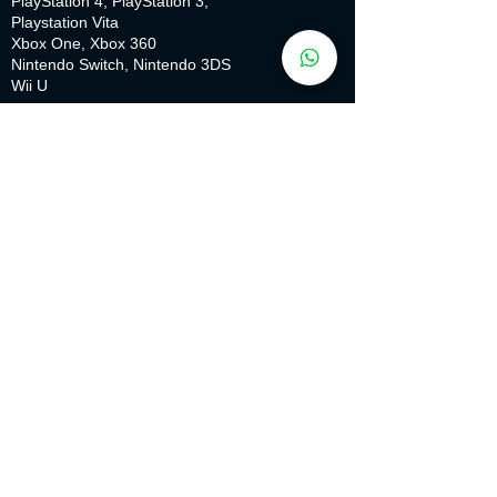
PlayStation 4, PlayStation 3,
Playstation Vita
Xbox One, Xbox 360
Nintendo Switch, Nintendo 3DS
Wii U
IDIOMAS:
Interface Dublagem Legendas
Português
✔
Inglês
✔
Espanhol
✔
Francês
✔
Italiano
✔
Alemão
✔