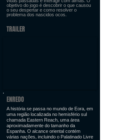
vidas passadas e interagir com almas. O
objetivo do jogo é descobrir o que causou
o seu despertar e como resolver o
problema dos nascidos ocos.
TRAILER
ENREDO
A história se passa no mundo de Eora, em
uma região localizada no hemisfério sul
chamada Eastern Reach, uma área
aproximadamente do tamanho da
Espanha. O alcance oriental contém
várias nações, incluindo o Palatinado Livre