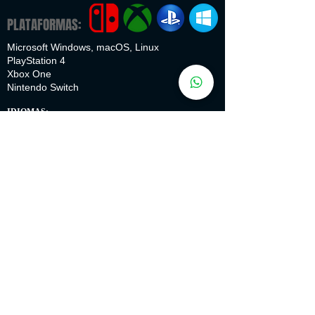
PLATAFORMAS:
Microsoft Windows, macOS, Linux
PlayStation 4
Xbox One
Nintendo Switch
IDIOMAS:
Interface Dublagem Legendas
Português
Inglês
✔
✔
✔
Espanhol
✔
✔
Francês
✔
✔
Italiano
✔
✔
Alemão
✔
✔