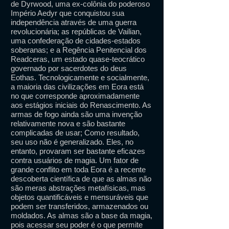
de Dyrwood, uma ex-colônia do poderoso
Império Aedyr que conquistou sua
independência através de uma guerra
revolucionária; as repúblicas de Vailian,
uma confederação de cidades-estados
soberanas; e a Regência Penitencial dos
Readceras, um estado quase-teocrático
governado por sacerdotes do deus
Eothas. Tecnologicamente e socialmente,
a maioria das civilizações em Eora está
no que corresponde aproximadamente
aos estágios iniciais do Renascimento. As
armas de fogo ainda são uma invenção
relativamente nova e são bastante
complicadas de usar; Como resultado,
seu uso não é generalizado. Eles, no
entanto, provaram ser bastante eficazes
contra usuários de magia. Um fator de
grande conflito em toda Eora é a recente
descoberta científica de que as almas não
são meras abstrações metafísicas, mas
objetos quantificáveis ​​e mensuráveis ​​que
podem ser transferidos, armazenados ou
moldados. As almas são a base da magia,
pois acessar seu poder é o que permite