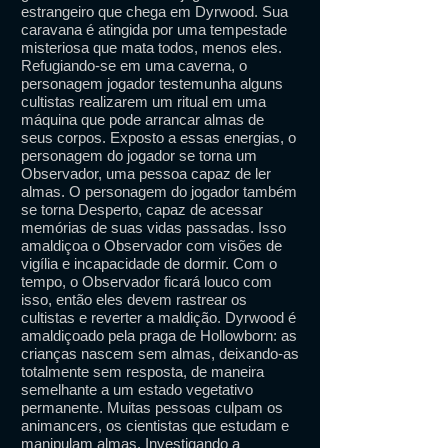
estrangeiro que chega em Dyrwood. Sua
caravana é atingida por uma tempestade
misteriosa que mata todos, menos eles.
Refugiando-se em uma caverna, o
personagem jogador testemunha alguns
cultistas realizarem um ritual em uma
máquina que pode arrancar almas de
seus corpos. Exposto a essas energias, o
personagem do jogador se torna um
Observador, uma pessoa capaz de ler
almas. O personagem do jogador também
se torna Desperto, capaz de acessar
memórias de suas vidas passadas. Isso
amaldiçoa o Observador com visões de
vigília e incapacidade de dormir. Com o
tempo, o Observador ficará louco com
isso, então eles devem rastrear os
cultistas e reverter a maldição. Dyrwood é
amaldiçoado pela praga de Hollowborn: as
crianças nascem sem almas, deixando-as
totalmente sem resposta, de maneira
semelhante a um estado vegetativo
permanente. Muitas pessoas culpam os
animancers, os cientistas que estudam e
manipulam almas. Investigando a