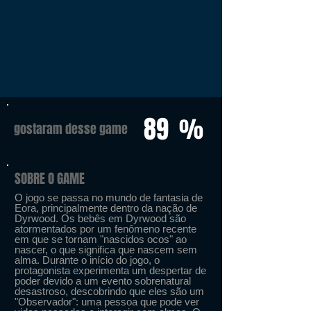
89
%
gostaram desse game
SOBRE O GAME
O jogo se passa no mundo de fantasia de
Eora, principalmente dentro da nação de
Dyrwood. Os bebês em Dyrwood são
atormentados por um fenômeno recente
em que se tornam "nascidos ocos" ao
nascer, o que significa que nascem sem
alma. Durante o início do jogo, o
protagonista experimenta um despertar de
poder devido a um evento sobrenatural
desastroso, descobrindo que eles são um
"Observador": uma pessoa que pode ver