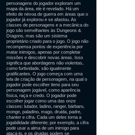
personagens do jogador exploram um
mapa da área, ele é revelado. Há um
efeito de névoa de guerra em áreas que o
jogador já explorou e se afastou. As
classes de personagens e a mecânica do
jogo são semelhantes às Dungeons &
Dragons, mas são um sistema
proprietário criado para o jogo. O jogo não
recompensa pontos de experiência por
matar inimigos, apenas por completar
missões e descobrir novas áreas. Isso
significa que abordagens não violentas,
como furtividade, são igualmente
gratificantes. O jogo começa com uma
tela de criação de personagem, na qual o
jogador pode escolher itens para seu
personagem jogável, como aparência
física, raça e credo. O jogador pode
escolher jogar como uma das onze
classes: lutador, ladino, ranger, bárbaro,
monge, paladino, mago, druida, padre,
chanter e cifra. Cada um deles torna a
jogabilidade diferente; por exemplo, a cifra
pode usar a alma de um inimigo para
atacá-lo, e os druidas podem se