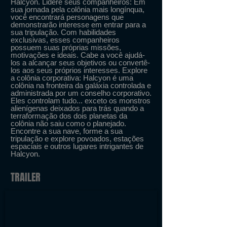
Halcyon. Lidere seus companheiros: Em
sua jornada pela colônia mais longínqua,
você encontrará personagens que
demonstrarão interesse em entrar para a
sua tripulação. Com habilidades
exclusivas, esses companheiros
possuem suas próprias missões,
motivações e ideais. Cabe a você ajudá-
los a alcançar seus objetivos ou convertê-
los aos seus próprios interesses. Explore
a colônia corporativa: Halcyon é uma
colônia na fronteira da galáxia controlada e
administrada por um conselho corporativo.
Eles controlam tudo... exceto os monstros
alienígenas deixados para trás quando a
terraformação dos dois planetas da
colônia não saiu como o planejado.
Encontre a sua nave, forme a sua
tripulação e explore povoados, estações
espaciais e outros lugares intrigantes de
Halcyon.
TRAILER