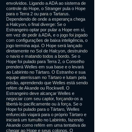
envolvidos. Ligando a ADA ao sistema de
controle do Hope, o Stranger pula o Hope
para o Terra 2 ou para o Tartarus.
Dependendo de onde a esperança chega
a Halcyon, o final diverge: Se o
Estrangeiro optar por pular a Hope em si,
em vez de pedir à ADA, e o jogo foi jogado
com configurações de baixa inteligência, o
jogo termina aqui. O Hope será lançado
diretamente no Sol de Halcyon, destruindo
o navio e matando todos a bordo. Se o
Hope foi pulado para Terra 2, o Conselho
prenderá Welles em sua base e o levará
ao Labirinto no Tártaro. O Estranho e sua
equipe aterrissam no Tártaro e lutam pela
prisão, aprendendo que Welles está sendo
refém de Akande ou Rockwell. O
Estrangeiro deve alcançar Welles e
negociar com seu captor, forçando-os a
libertá-lo pacificamente ou à força. Se o
Hope foi pulado para o Tártaro, Welles
enfurecido viajará para o próprio Tártaro e
iniciará um tumulto no Labirinto, fazendo
Akande como refém em uma tentativa de
chegar ao Hope e seus colonos. O