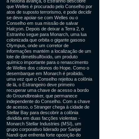
a história avança, o Estranho descobre
que Welles é procurado pelo Conselho por
atos de suposto terrorismo, e pode decidir
se deve apoiar-se com Welles ou o
Conselho em sua missão de salvar
Halcyon. Depois de deixar a Terra 2, o
Estranho segue para Monarch, uma lua
colonizada que orbita o gigante gasoso
Olympus, onde um corretor de
informações mantém a localização de um
lote de dimetilsulfóxido, um produto
químico importante para o renascimento
de Welles dos colonos do Hope. Como o
desembarque em Monarch é proibido,
uma vez que o Conselho rejeitou a colônia
de lá, o Estrangeiro deve primeiro
recuperar uma chave de acesso a bordo
do Groundbreaker, que permanece
independente do Conselho. Com a chave
de acesso, o Stranger chega à cidade de
Stellar Bay para descobrir a colônia
dividida em duas facções violentas -
Monarch Stellar Industries (MSI), um
grupo corporativo liderado por Sanjar
Nandi que enfrenta forte oposição do