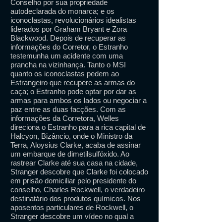
Conselho por sua propriedade
autodeclarada do monarca; e os
iconoclastas, revolucionários idealistas
liderados por Graham Bryant e Zora
Blackwood. Depois de recuperar as
informações do Corretor, o Estranho
testemunha um acidente com uma
prancha na vizinhança. Tanto o MSI
quanto os iconoclastas pedem ao
Estrangeiro que recupere as armas do
caça; o Estranho pode optar por dar as
armas para ambos os lados ou negociar a
paz entre as duas facções. Com as
informações da Corretora, Welles
direciona o Estranho para a rica capital de
Halcyon, Bizâncio, onde o Ministro da
Terra, Aloysius Clarke, acaba de assinar
um embarque de dimetilsulfóxido. Ao
rastrear Clarke até sua casa na cidade,
Stranger descobre que Clarke foi colocado
em prisão domiciliar pelo presidente do
conselho, Charles Rockwell, o verdadeiro
destinatário dos produtos químicos. Nos
aposentos particulares de Rockwell, o
Stranger descobre um vídeo no qual a