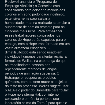
Rockwell anuncia o "Programa de
Emprego Vitalício"; o Conselho está
conspirando para colocar a maioria dos
colonos em sono prolongado indefinido,
ostensivamente para salvar a
humanidade, mas na realidade acumular o
suprimento de comida restante para os
cidadãos mais ricos. Para armazenar
esses trabalhadores congelados, os
colonos do Hope serão expulsos para o
espaço, com o Hope transformado em um
vasto armazém criogênico. O
dimetilsulfóxido está sendo usado em
indivíduos humanos para tentar recriar a
fórmula de Welles, na esperança de que
os trabalhadores possam ser
repetidamente retirados de longos
períodos de animação suspensa. O
Estrangeiro recupera os produtos
químicos, com ou sem matar os sujeitos
do teste no processo. Welles sugere usar
o ADA e o poder do Unreliable para "pular"
o Hope no sistema Halcyon interno,
colocando-o em órbita perto de seu
laboratório acima da Terra 2 para que ele