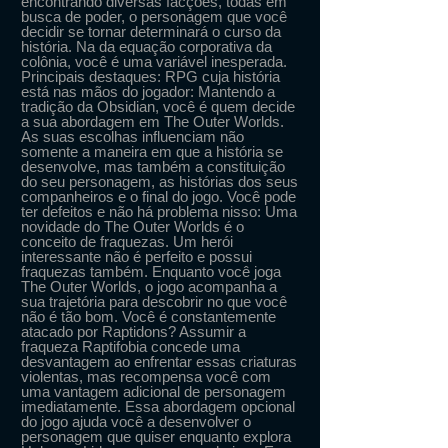
encontrando diversas facções, todas em
busca de poder, o personagem que você
decidir se tornar determinará o curso da
história. Na da equação corporativa da
colônia, você é uma variável inesperada.
Principais destaques: RPG cuja história
está nas mãos do jogador: Mantendo a
tradição da Obsidian, você é quem decide
a sua abordagem em The Outer Worlds.
As suas escolhas influenciam não
somente a maneira em que a história se
desenvolve, mas também a constituição
do seu personagem, as histórias dos seus
companheiros e o final do jogo. Você pode
ter defeitos e não há problema nisso: Uma
novidade do The Outer Worlds é o
conceito de fraquezas. Um herói
interessante não é perfeito e possui
fraquezas também. Enquanto você joga
The Outer Worlds, o jogo acompanha a
sua trajetória para descobrir no que você
não é tão bom. Você é constantemente
atacado por Raptidons? Assumir a
fraqueza Raptifobia concede uma
desvantagem ao enfrentar essas criaturas
violentas, mas recompensa você com
uma vantagem adicional de personagem
imediatamente. Essa abordagem opcional
do jogo ajuda você a desenvolver o
personagem que quiser enquanto explora