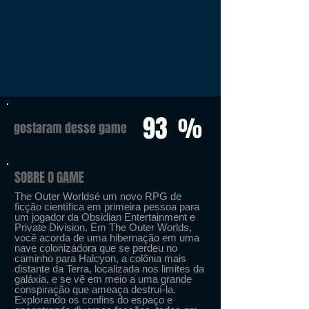
93
%
gostaram desse game
SOBRE O GAME
The Outer Worldsé um novo RPG de
ficção científica em primeira pessoa para
um jogador da Obsidian Entertainment e
Private Division. Em The Outer Worlds,
você acorda de uma hibernação em uma
nave colonizadora que se perdeu no
caminho para Halcyon, a colônia mais
distante da Terra, localizada nos limites da
galáxia, e se vê em meio a uma grande
conspiração que ameaça destruí-la.
Explorando os confins do espaço e