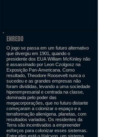
ENREDO
O jogo se passa em um futuro alternativo
que divergiu em 1901, quando o
presidente dos EUA William McKinley não
é assassinado por Leon Czolgosz na
Exposição Pan-Americana. Como
resultado, Theodore Roosevelt nunca o
sucedeu e as grandes empresas não
foram divididas, levando a uma sociedade
hiperempresarial e centrada na classe,
dominada pelo poder das
megacorporações, que no futuro distante
começaram a colonizar o espaço e a
terraformação alienígena. planetas, com
resultados variados. Os residentes da
Terra são incentivados a empreender
esforços para colonizar esses sistemas.
Entre eles está o Halcyon, um sistema