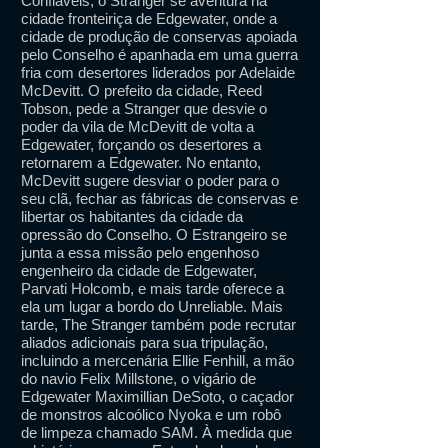
Confiáveis, o Stranger se aventura na
cidade fronteiriça de Edgewater, onde a
cidade de produção de conservas apoiada
pelo Conselho é apanhada em uma guerra
fria com desertores liderados por Adelaide
McDevitt. O prefeito da cidade, Reed
Tobson, pede a Stranger que desvie o
poder da vila de McDevitt de volta a
Edgewater, forçando os desertores a
retornarem a Edgewater. No entanto,
McDevitt sugere desviar o poder para o
seu clã, fechar as fábricas de conservas e
libertar os habitantes da cidade da
opressão do Conselho. O Estrangeiro se
junta a essa missão pelo engenhoso
engenheiro da cidade de Edgewater,
Parvati Holcomb, e mais tarde oferece a
ela um lugar a bordo do Unreliable. Mais
tarde, The Stranger também pode recrutar
aliados adicionais para sua tripulação,
incluindo a mercenária Ellie Fenhill, a mão
do navio Felix Millstone, o vigário de
Edgewater Maximillian DeSoto, o caçador
de monstros alcoólico Nyoka e um robô
de limpeza chamado SAM. À medida que