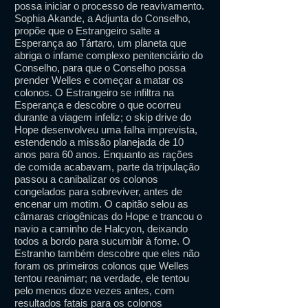
possa iniciar o processo de reavivamento.
Sophia Akande, a Adjunta do Conselho,
propõe que o Estrangeiro salte a
Esperança ao Tártaro, um planeta que
abriga o infame complexo penitenciário do
Conselho, para que o Conselho possa
prender Welles e começar a matar os
colonos. O Estrangeiro se infiltra na
Esperança e descobre o que ocorreu
durante a viagem infeliz; o skip drive do
Hope desenvolveu uma falha imprevista,
estendendo a missão planejada de 10
anos para 60 anos. Enquanto as rações
de comida acabavam, parte da tripulação
passou a canibalizar os colonos
congelados para sobreviver, antes de
encenar um motim. O capitão selou as
câmaras criogênicas do Hope e trancou o
navio a caminho de Halcyon, deixando
todos a bordo para sucumbir à fome. O
Estranho também descobre que eles não
foram os primeiros colonos que Welles
tentou reanimar; na verdade, ele tentou
pelo menos doze vezes antes, com
resultados fatais para os colonos