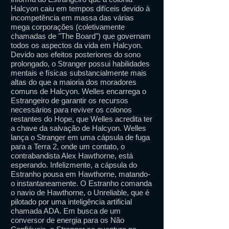
Halcyon caiu em tempos difíceis devido à
incompetência em massa das várias
mega corporações (coletivamente
chamadas de "The Board") que governam
todos os aspectos da vida em Halcyon.
Devido aos efeitos posteriores do sono
prolongado, o Stranger possui habilidades
mentais e físicas substancialmente mais
altas do que a maioria dos moradores
comuns de Halcyon. Welles encarrega o
Estrangeiro de garantir os recursos
necessários para reviver os colonos
restantes do Hope, que Welles acredita ter
a chave da salvação de Halcyon. Welles
lança o Stranger em uma cápsula de fuga
para a Terra 2, onde um contato, o
contrabandista Alex Hawthorne, está
esperando. Infelizmente, a cápsula do
Estranho pousa em Hawthorne, matando-
o instantaneamente. O Estranho comanda
o navio de Hawthorne, o Unreliable, que é
pilotado por uma inteligência artificial
chamada ADA. Em busca de um
conversor de energia para os Não