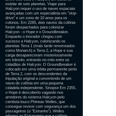
estelar de seis planetas. Viajar para
Halcyon requer o uso de naves espaciais
avançadas com um especialista em "skip-
drive" e um sono de 10 anos para os
colonos. Em 2285, dois navios da colônia
foram despachados para colonizar
Halcyon - o Hope e o Groundbreaker.
Enquanto o inovador chegou com
sucesso a Halcyon, colonizando os
planetas Terra 1 (mais tarde renomeados
como Monarch) e Terra 2, a Hope e sua
carga desapareceram misteriosamente
em trânsito, entrando no mito entre os
cidadãos de Halcyon. O Groundbreaker é
colocado em uma órbita permanente perto
de Terra 2, com os descendentes da
tripulação original a convertendo de um
navio de colônia em uma pequena
cidadela independente. Sinopse Em 2355,
o Hope é descoberto vagando nos
arredores do sistema Halcyon pelo
cientista louco Phineas Welles, que
consegue reviver com segurança um dos
passageiros (o "Estranho"). Welles
informa ao Estrangeiro que a colônia