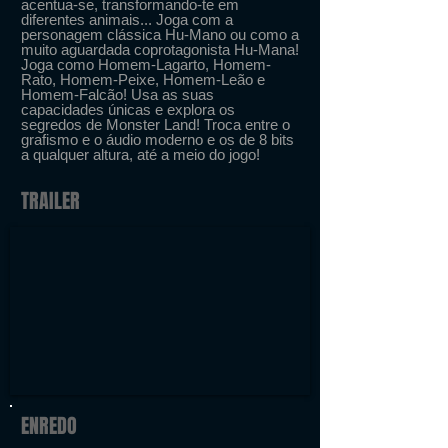
acentua-se, transformando-te em
diferentes animais... Joga com a
personagem clássica Hu-Mano ou como a
muito aguardada coprotagonista Hu-Mana!
Joga como Homem-Lagarto, Homem-
Rato, Homem-Peixe, Homem-Leão e
Homem-Falcão! Usa as suas
capacidades únicas e explora os
segredos de Monster Land! Troca entre o
grafismo e o áudio moderno e os de 8 bits
a qualquer altura, até a meio do jogo!
TRAILER
ENREDO