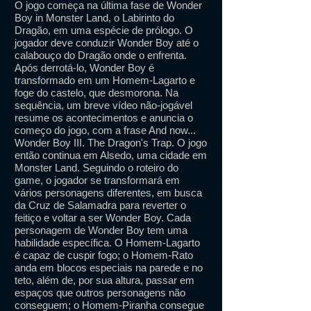
O jogo começa na última fase de Wonder
Boy in Monster Land, o Labirinto do
Dragão, em uma espécie de prólogo. O
jogador deve conduzir Wonder Boy até o
calabouço do Dragão onde o enfrenta.
Após derrotá-lo, Wonder Boy é
transformado em um Homem-Lagarto e
foge do castelo, que desmorona. Na
sequência, um breve vídeo não-jogável
resume os acontecimentos e anuncia o
começo do jogo, com a frase And now...
Wonder Boy III. The Dragon's Trap. O jogo
então continua em Alsedo, uma cidade em
Monster Land. Seguindo o roteiro do
game, o jogador se transformará em
vários personagens diferentes, em busca
da Cruz de Salamadra para reverter o
feitiço e voltar a ser Wonder Boy. Cada
personagem de Wonder Boy tem uma
habilidade específica. O Homem-Lagarto
é capaz de cuspir fogo; o Homem-Rato
anda em blocos especiais na parede e no
teto, além de, por sua altura, passar em
espaços que outros personagens não
conseguem; o Homem-Piranha consegue