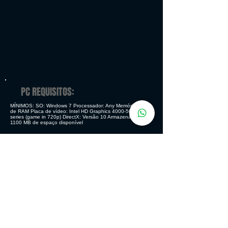
PC REQUISITOS:
MÍNIMOS: SO: Windows 7 Processador: Any Memória: 4 GB
de RAM Placa de vídeo: Intel HD Graphics
4000-5000
series (game in 720p) DirectX: Versão 10 Armazenamento:
1100 MB de espaço disponível
RECOMENDADOS: SO: Windows 10 Processador: Any
Memória: 8 GB de RAM Placa de vídeo: NVIDIA GeForce
GTX 760 DirectX: Versão 11 Armazenamento: 1100 MB de
espaço disponível
GENERO
Ação - Aventura - Indie
MODOS DE JOGO