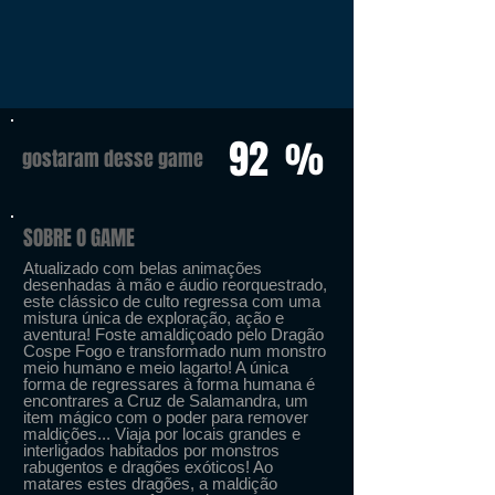
92
%
gostaram desse game
SOBRE O GAME
Atualizado com belas animações
desenhadas à mão e áudio reorquestrado,
este clássico de culto regressa com uma
mistura única de exploração, ação e
aventura! Foste amaldiçoado pelo Dragão
Cospe Fogo e transformado num monstro
meio humano e meio lagarto! A única
forma de regressares à forma humana é
encontrares a Cruz de Salamandra, um
item mágico com o poder para remover
maldições... Viaja por locais grandes e
interligados habitados por monstros
rabugentos e dragões exóticos! Ao
matares estes dragões, a maldição