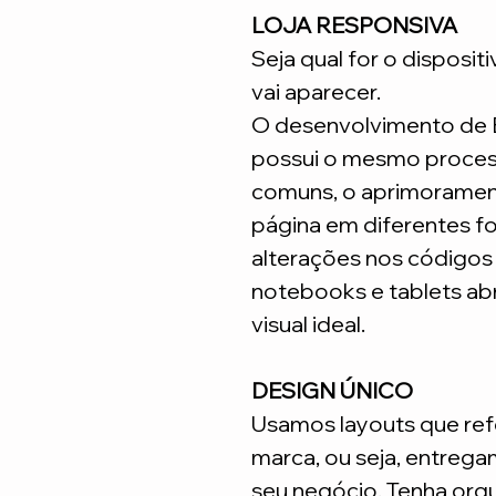
LOJA RESPONSIVA
Seja qual for o disposit
vai aparecer.
O desenvolvimento de
possui o mesmo process
comuns, o aprimoramen
página em diferentes fo
alterações nos código
notebooks e tablets ab
visual ideal.
DESIGN ÚNICO
Usamos layouts que ref
marca, ou seja, entrega
seu negócio. Tenha org