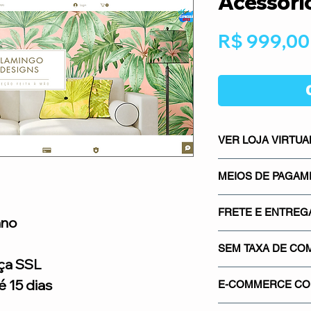
Acessóri
R$ 999,00
VER LOJA VIRTUA
CLICK AQUI E NA
MEIOS DE PAGA
Os meios de pagame
FRETE E ENTREG
mais seguros do mer
ano
Mercado Pago, os m
Sistema integrado co
gateways de pagamen
SEM TAXA DE CO
saber quanto vai pa
ça SSL
Proporcionando segu
real.
Não cobramos nenh
credibilidade para su
 15 dias
E-COMMERCE COM
venda em sua loja. 
de comissionamento 
Utilizamos o certif