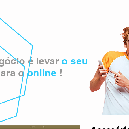
ócio é levar
o seu
ara o
online
!