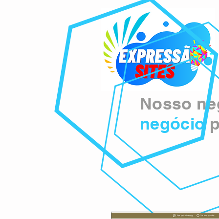
Nosso neg
negócio
p