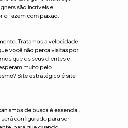
são necessarios adq
gners são incríveis e
or o fazem com paixão.
mento. Tratamos a velocidade
ue você não perca visitas por
mos que os seus clientes e
 esperam muito pelo
smo? Site estratégico é site
nismos de busca é essencial,
e será configurado para ser
nte, para que quando