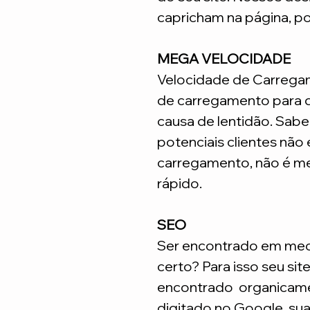
capricham na página, p
MEGA VELOCIDADE
Velocidade de Carrega
de carregamento para q
causa de lentidão. Sabe
potenciais clientes não
carregamento, não é me
rápido.
SEO
Ser encontrado em meca
certo? Para isso seu sit
encontrado organicame
digitado no Google, su