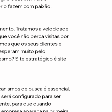
são necessarios adq
or o fazem com paixão.
mento. Tratamos a velocidade
ue você não perca visitas por
mos que os seus clientes e
 esperam muito pelo
smo? Site estratégico é site
nismos de busca é essencial,
e será configurado para ser
nte, para que quando
a empresa apareça na primeira