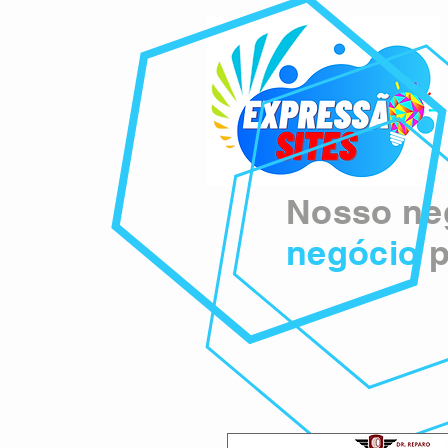
Nosso neg
negócio
p