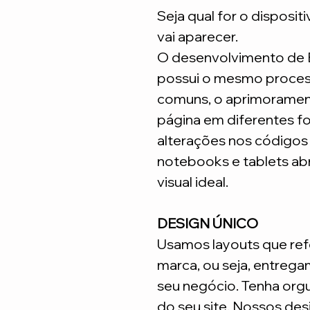
Seja qual for o disposit
vai aparecer.
O desenvolvimento de
possui o mesmo process
comuns, o aprimoramen
página em diferentes fo
alterações nos código
notebooks e tablets ab
visual ideal.
DESIGN ÚNICO
Usamos layouts que ref
marca, ou seja, entrega
seu negócio. Tenha org
do seu site. Nossos desi