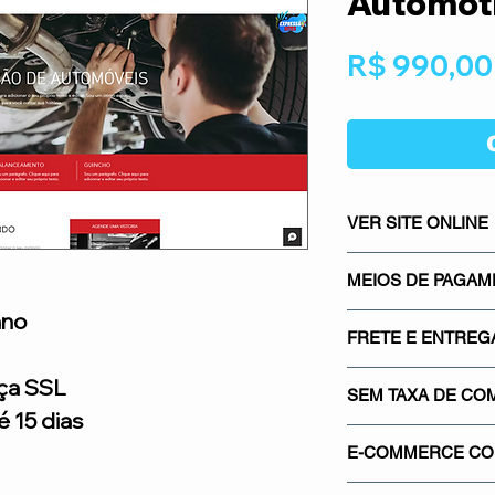
Automot
R$ 990,00
VER SITE ONLINE
CLICK AQUI E NA
MEIOS DE PAGA
ano
Os meios de pagame
FRETE E ENTREG
mais seguros do mer
Mercado Pago, os m
Sistema integrado co
ça SSL
gateways de pagamen
SEM TAXA DE CO
saber quanto vai pa
 15 dias
Proporcionando segu
real.
Não cobramos nenh
credibilidade para su
E-COMMERCE COM
venda em sua loja. 
de comissionamento 
Utilizamos o certif