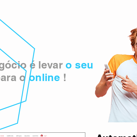
ócio é levar
o seu
ara o
online
!