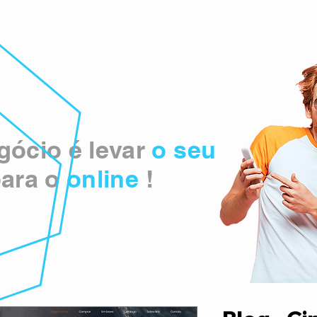
ócio é levar
o seu
ara o
online
!