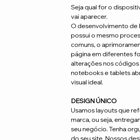
Seja qual for o disposit
vai aparecer.
O desenvolvimento de
possui o mesmo process
comuns, o aprimoramen
página em diferentes fo
alterações nos código
notebooks e tablets ab
visual ideal.
DESIGN ÚNICO
Usamos layouts que ref
marca, ou seja, entrega
seu negócio. Tenha org
do seu site. Nossos desi