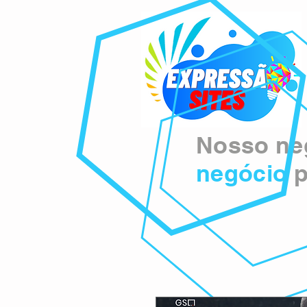
Nosso neg
negócio
p