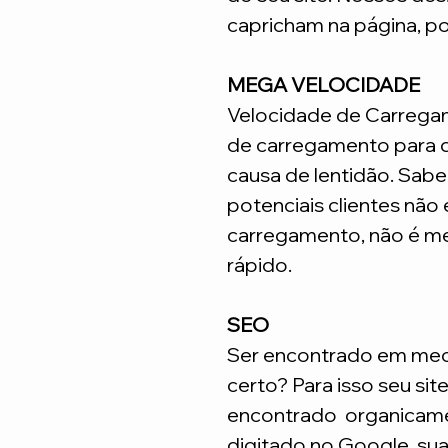
capricham na página, p
MEGA VELOCIDADE
Velocidade de Carrega
de carregamento para q
causa de lentidão. Sabe
potenciais clientes não
carregamento, não é me
rápido.
SEO
Ser encontrado em meca
certo? Para isso seu sit
encontrado organicame
digitado no Google, su