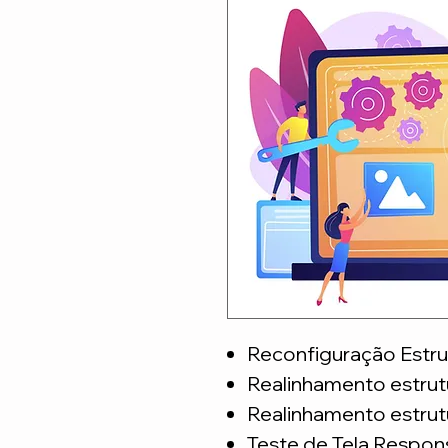
Reconfiguração Estru
Realinhamento estrut
Realinhamento estrut
Teste de Tela Respon