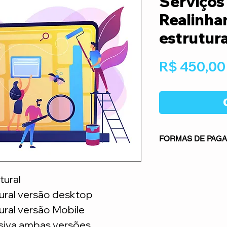
Serviços 
Realinh
estrutura
R$ 450,00
FORMAS DE PAG
Parcelamento NÃO pe
cartão de crédito
tural
ural versão desktop
ural versão Mobile
siva ambas versões