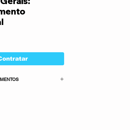
Gerais:
amento
l
Preço
Contratar
AMENTOS
rmitido para este serviço: 1x no