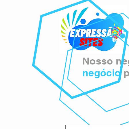
Nosso neg
negócio
p