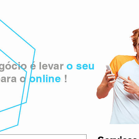
ócio é levar
o seu
ara o
online
!