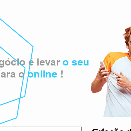
ócio é levar
o seu
ara o
online
!