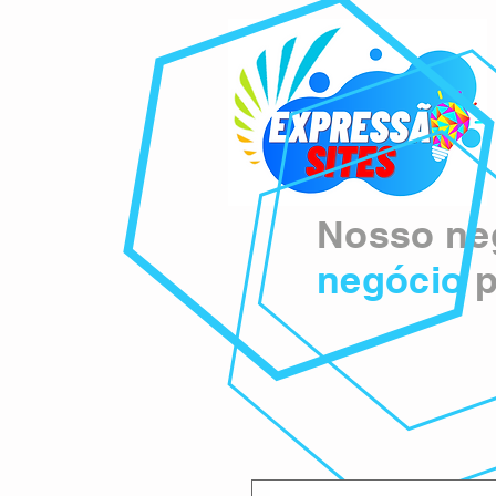
Nosso neg
negócio
p