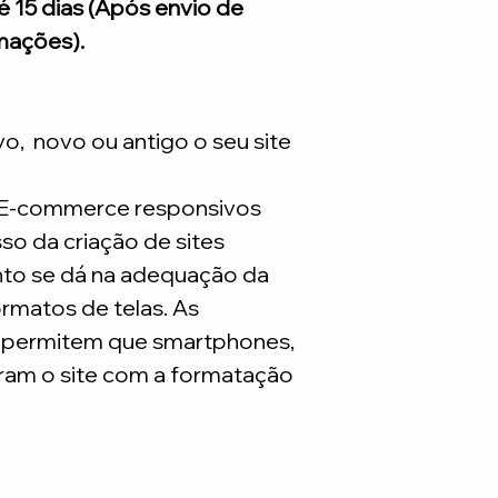
 15 dias (Após envio de
conhecimento onde s
atualização por sem
mações).
tutoriais ensinando 
atualizações constan
Continuo com dúvid
a Expressão Sites c
um e-mail para noss
foca apenas no seu 
Como solicitar: Após
ivo, novo ou antigo o seu site
Expressão entra em
informando os pacot
mensais, pagos atra
 E-commerce responsivos
mensalmente.
o da criação de sites
*Lembrando que este
são necessarios adq
to se dá na adequação da
rmatos de telas. As
s permitem que smartphones,
ram o site com a formatação