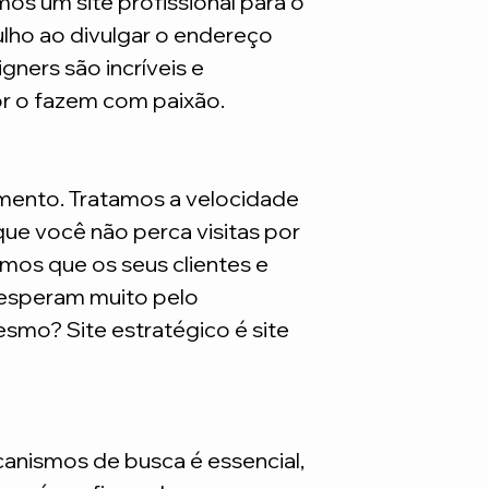
mos um site profissional para o
ulho ao divulgar o endereço
gners são incríveis e
or o fazem com paixão.
mento. Tratamos a velocidade
ue você não perca visitas por
mos que os seus clientes e
 esperam muito pelo
smo? Site estratégico é site
nismos de busca é essencial,