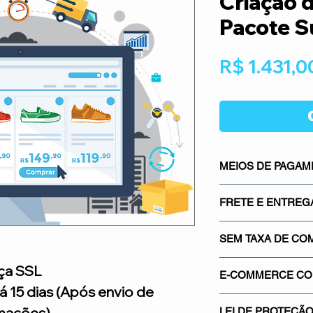
Criação d
Pacote S
R$ 1.431,0
MEIOS DE PAGA
Os meios de pagame
FRETE E ENTREG
mais seguros do mer
Mercado Pago, os m
Sistema integrado co
gateways de pagamen
SEM TAXA DE CO
saber quanto vai pa
Proporcionando segu
real.
Não cobramos nenh
ça SSL
credibilidade para su
E-COMMERCE COM
venda em sua loja. 
á 15 dias (Após envio de
de comissionamento 
Utilizamos o certif
mações).
sua! Nós só á criam
LEI DE PROTEÇÃO