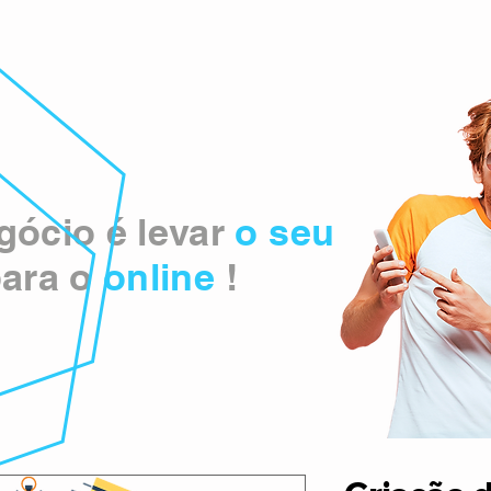
ócio é levar
o seu
ara o
online
!