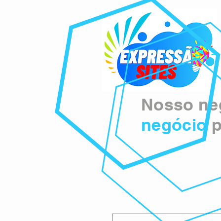
Nosso neg
negócio
p