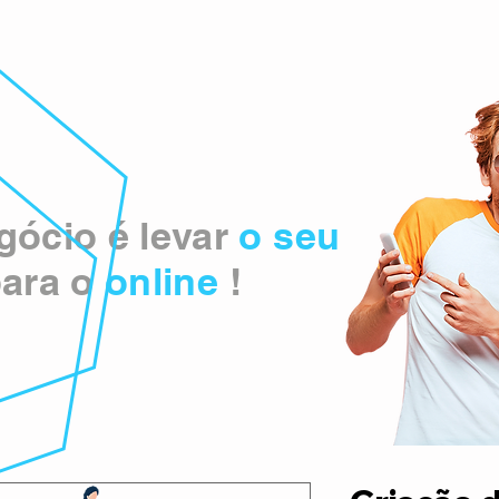
ócio é levar
o seu
ara o
online
!