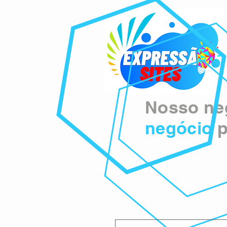
Nosso neg
negócio
p