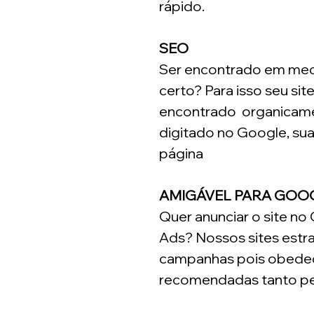
rápido.
SEO
Ser encontrado em meca
certo? Para isso seu sit
encontrado organicame
digitado no Google, su
página
AMIGÁVEL PARA GOO
Quer anunciar o site n
Ads? Nossos sites estr
campanhas pois obedec
recomendadas tanto pe