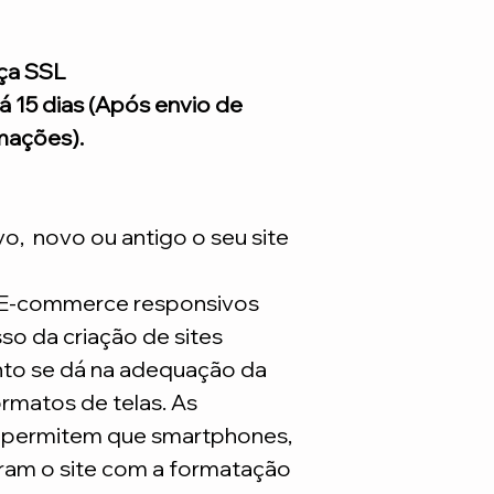
Treinamento Intelig
(opcional) para voc
acesso ao painel do
de R$ 99 reais, você
conhecimento onde s
atualização por sem
ça SSL
tutoriais ensinando 
atualizações constan
á 15 dias (Após envio de
Continuo com dúvid
a Expressão Sites c
um e-mail para noss
mações).
foca apenas no seu 
Como solicitar: Após
Expressão entra em
informando os pacot
mensais, pagos atra
ivo, novo ou antigo o seu site
mensalmente.
*Lembrando que este
 E-commerce responsivos
são necessarios adq
o da criação de sites
to se dá na adequação da
rmatos de telas. As
s permitem que smartphones,
ram o site com a formatação