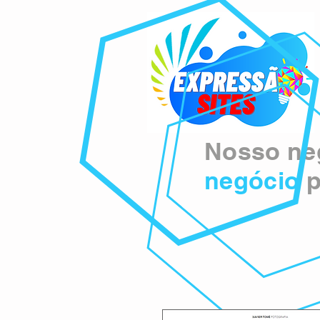
Nosso neg
negócio
p