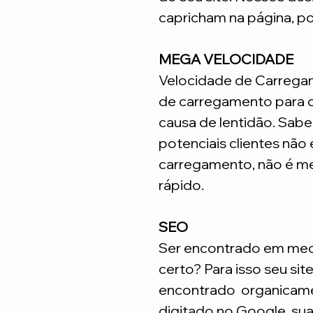
capricham na página, p
MEGA VELOCIDADE
Velocidade de Carrega
de carregamento para q
causa de lentidão. Sabe
potenciais clientes não
carregamento, não é me
rápido.
SEO
Ser encontrado em meca
certo? Para isso seu sit
encontrado organicame
digitado no Google, su