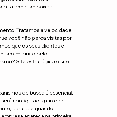
mensalmente.
or o fazem com paixão.
*Lembrando que este
são necessarios adq
mento. Tratamos a velocidade
ue você não perca visitas por
mos que os seus clientes e
 esperam muito pelo
smo? Site estratégico é site
nismos de busca é essencial,
e será configurado para ser
nte, para que quando
a empresa apareça na primeira