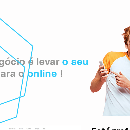
ócio é levar
o seu
ara o
online
!