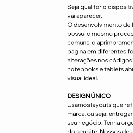
Seja qual for o disposit
vai aparecer.
O desenvolvimento de
possui o mesmo process
comuns, o aprimoramen
página em diferentes fo
alterações nos código
notebooks e tablets ab
visual ideal.
DESIGN ÚNICO
Usamos layouts que ref
marca, ou seja, entrega
seu negócio. Tenha org
do seu site. Nossos desi