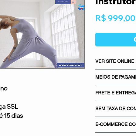
Instruto
R$ 999,00
VER SITE ONLINE
CLICK AQUI E NA
MEIOS DE PAGA
ano
Os meios de pagame
FRETE E ENTREG
mais seguros do mer
Mercado Pago, os m
Sistema integrado co
ça SSL
gateways de pagamen
SEM TAXA DE CO
saber quanto vai pa
 15 dias
Proporcionando segu
real.
Não cobramos nenh
credibilidade para su
E-COMMERCE COM
venda em sua loja. 
de comissionamento 
Utilizamos o certif