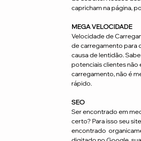
capricham na página, p
MEGA VELOCIDADE
Velocidade de Carrega
de carregamento para q
causa de lentidão. Sabe
potenciais clientes não
carregamento, não é me
rápido.
SEO
Ser encontrado em meca
certo? Para isso seu sit
encontrado organicame
digitado no Google, su