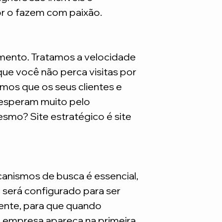
são necessarios adq
or o fazem com paixão.
mento. Tratamos a velocidade
ue você não perca visitas por
mos que os seus clientes e
 esperam muito pelo
smo? Site estratégico é site
nismos de busca é essencial,
e será configurado para ser
nte, para que quando
a empresa apareça na primeira