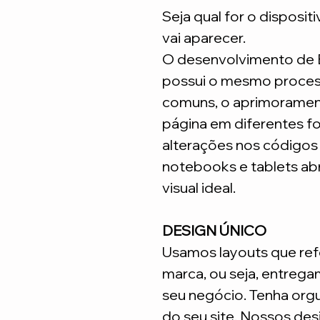
Seja qual for o disposit
vai aparecer.
O desenvolvimento de
possui o mesmo process
comuns, o aprimoramen
página em diferentes fo
alterações nos código
notebooks e tablets ab
visual ideal.
DESIGN ÚNICO
Usamos layouts que ref
marca, ou seja, entrega
seu negócio. Tenha org
do seu site. Nossos desi