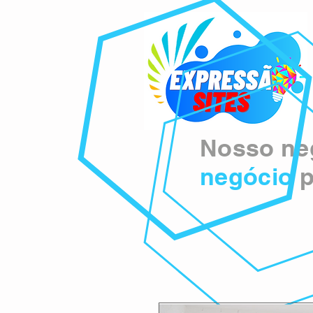
Nosso neg
negócio
p