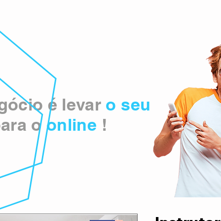
ócio é levar
o seu
ara o
online
!