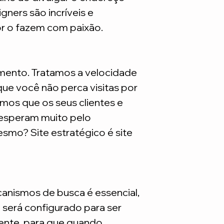
mensalmente.
gners são incríveis e
*Lembrando que este
or o fazem com paixão.
são necessarios adq
mento. Tratamos a velocidade
ue você não perca visitas por
mos que os seus clientes e
 esperam muito pelo
smo? Site estratégico é site
nismos de busca é essencial,
e será configurado para ser
nte, para que quando