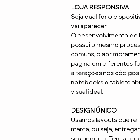
LOJA RESPONSIVA
Seja qual for o disposit
vai aparecer.
O desenvolvimento de
possui o mesmo process
comuns, o aprimoramen
página em diferentes fo
alterações nos código
notebooks e tablets ab
visual ideal.
DESIGN ÚNICO
Usamos layouts que ref
marca, ou seja, entrega
seu negócio. Tenha org