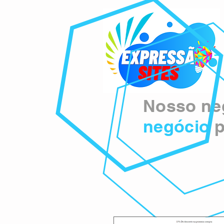
Nosso neg
negócio
p