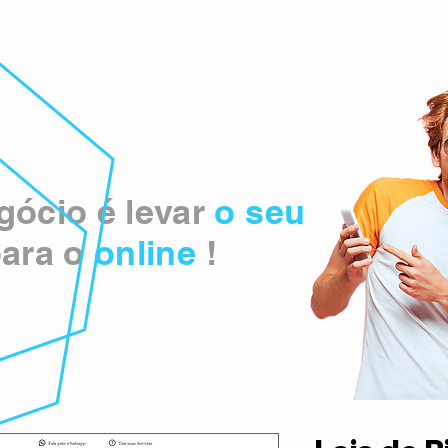
ócio é levar
o seu
ara o
online
!