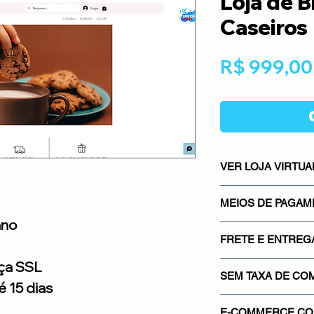
Loja de B
Caseiros
R$ 999,00
VER LOJA VIRTUA
CLICK AQUI E NA
MEIOS DE PAGA
ano
Os meios de pagame
FRETE E ENTREG
mais seguros do mer
Mercado Pago, os m
ça SSL
Sistema integrado co
gateways de pagamen
SEM TAXA DE CO
saber quanto vai pa
 15 dias
Proporcionando segu
real.
Não cobramos nenh
credibilidade para su
E-COMMERCE COM