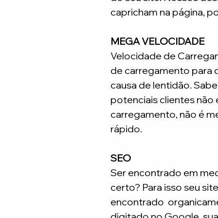
capricham na página, p
MEGA VELOCIDADE
Velocidade de Carrega
de carregamento para q
causa de lentidão. Sabe
potenciais clientes não
carregamento, não é me
rápido.
SEO
Ser encontrado em meca
certo? Para isso seu sit
encontrado organicame
digitado no Google, su