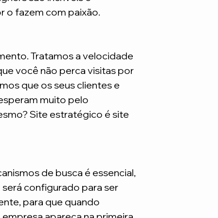
são necessarios adq
or o fazem com paixão.
mento. Tratamos a velocidade
ue você não perca visitas por
mos que os seus clientes e
 esperam muito pelo
smo? Site estratégico é site
nismos de busca é essencial,
e será configurado para ser
nte, para que quando
a empresa apareça na primeira