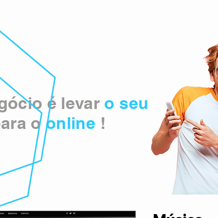
ócio é levar
o seu
ara o
online
!