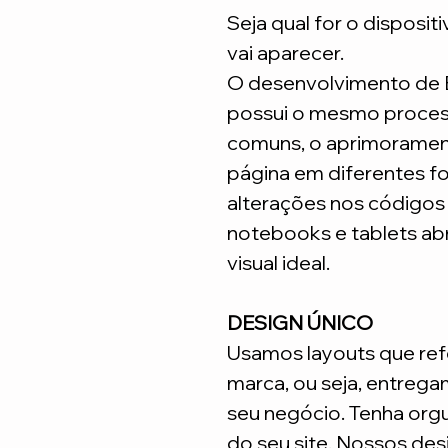
Seja qual for o disposit
vai aparecer.
O desenvolvimento de
possui o mesmo process
comuns, o aprimoramen
página em diferentes fo
alterações nos código
notebooks e tablets ab
visual ideal.
DESIGN ÚNICO
Usamos layouts que ref
marca, ou seja, entrega
seu negócio. Tenha org
do seu site. Nossos desi