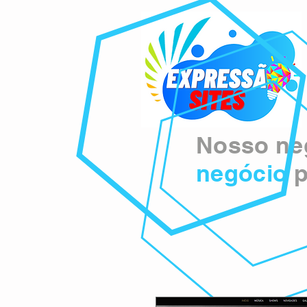
Nosso neg
negócio
p