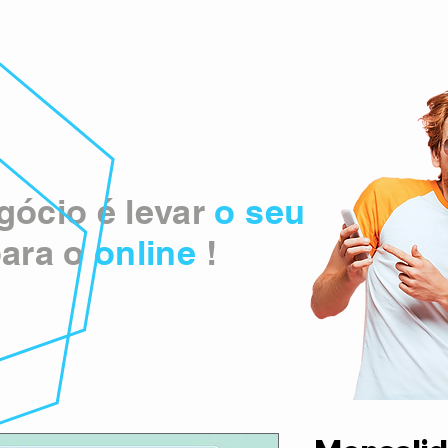
ócio é levar
o seu
ara o
online
!