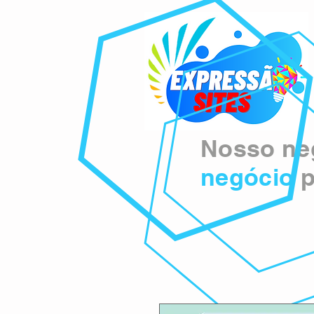
Nosso neg
negócio
p