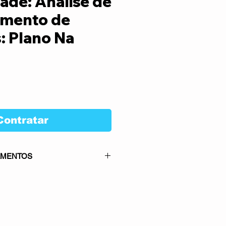
ade: Análise de
amento de
: Plano Na
Preço
Contratar
AMENTOS
rmitido para este serviço: 1x no