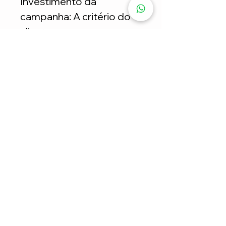
Investimento da
campanha: A critério do
cliente
FORMAS DE PAGAMENTOS
Parcelamento NÃO permitido para
este serviço: 1x no cartão de crédito
CERTIFICADOS