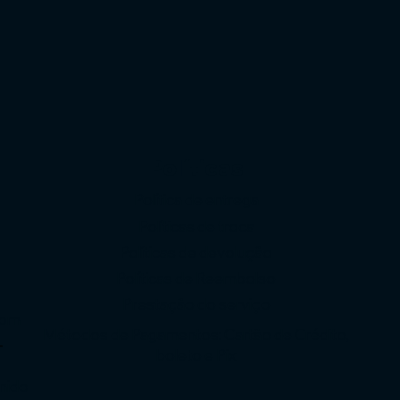
Políticas
Política de entrega
Políticas de troca
Políticas de devolução
o
Políticas de Reembolso
Prestação do serviço
com
Métodos de Pagamentos: Cartão de Crédito,
-
boleto e Pix
enido