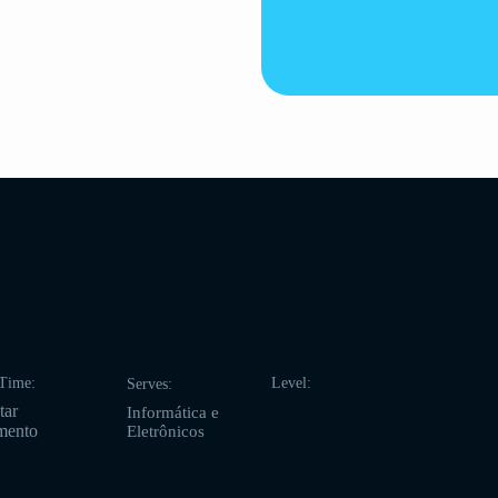
Time:
Level:
Serves:
tar
Informática e
mento
Eletrônicos