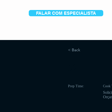
FALAR COM ESPECIALISTA
< Back
52
Prep Time:
Cook 
Solici
Orça