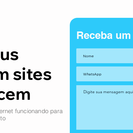
Receba um
us
m sites
ncem
ernet funcionando para
to