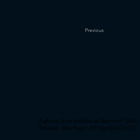
Previous
Institucional
Expressão Sites
G3 Marketing e Publicidade
Cnpj: 51.456.816/0001-65
Especialistas em Sites - ia com automaçã
Fone: (11) 91449 - 7537
Email:
wix.atendimento@expressaosites.
Agência 1:Rua Antônio de Barros nº 2450 
Tatuapé - São Paulo - SP Cep 03401-001
Agência 2: Av Alfredo Ignacio Nogueira P