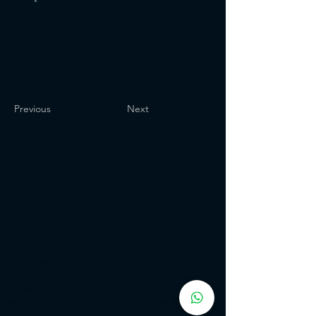
Previous
Next
Institucional
Expressão Sites
G3 Marketing e Publicidade
Cnpj: 51.456.816/0001-65
Especialistas em Sites - ia com
automação
Fone:
(11) 91449 - 7537
Email:
wix.atendimento@expressaosites.com