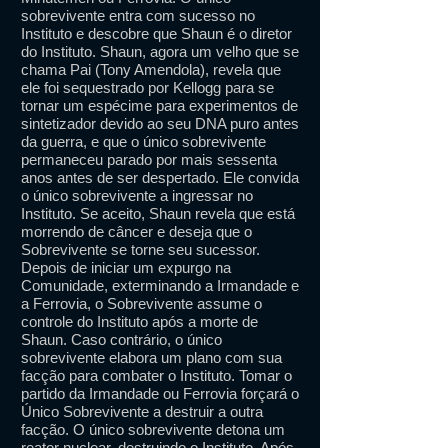
sobrevivente entra com sucesso no
Instituto e descobre que Shaun é o diretor
do Instituto. Shaun, agora um velho que se
chama Pai (Tony Amendola), revela que
ele foi sequestrado por Kellogg para se
tornar um espécime para experimentos de
sintetizador devido ao seu DNA puro antes
da guerra, e que o único sobrevivente
permaneceu parado por mais sessenta
anos antes de ser despertado. Ele convida
o único sobrevivente a ingressar no
Instituto. Se aceito, Shaun revela que está
morrendo de câncer e deseja que o
Sobrevivente se torne seu sucessor.
Depois de iniciar um expurgo na
Comunidade, exterminando a Irmandade e
a Ferrovia, o Sobrevivente assume o
controle do Instituto após a morte de
Shaun. Caso contrário, o único
sobrevivente elabora um plano com sua
facção para combater o Instituto. Tomar o
partido da Irmandade ou Ferrovia forçará o
Único Sobrevivente a destruir a outra
facção. O único sobrevivente detona um
reator nuclear, destruindo o Instituto. Após