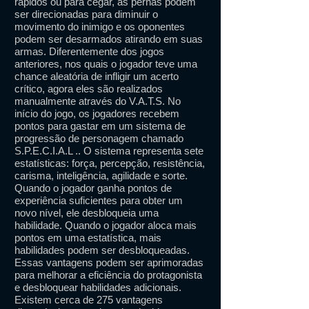
rápidos ou para cegar, as pernas podem
ser direcionadas para diminuir o
movimento do inimigo e os oponentes
podem ser desarmados atirando em suas
armas. Diferentemente dos jogos
anteriores, nos quais o jogador teve uma
chance aleatória de infligir um acerto
crítico, agora eles são realizados
manualmente através do V.A.T.S. No
início do jogo, os jogadores recebem
pontos para gastar em um sistema de
progressão de personagem chamado
S.P.E.C.I.A.L .. O sistema representa sete
estatísticas: força, percepção, resistência,
carisma, inteligência, agilidade e sorte.
Quando o jogador ganha pontos de
experiência suficientes para obter um
novo nível, ele desbloqueia uma
habilidade. Quando o jogador aloca mais
pontos em uma estatística, mais
habilidades podem ser desbloqueadas.
Essas vantagens podem ser aprimoradas
para melhorar a eficiência do protagonista
e desbloquear habilidades adicionais.
Existem cerca de 275 vantagens