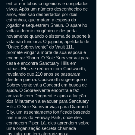
entrar em tubos criogênicos e congelados
vivos. Após um número desconhecido de
anos, eles são despertados por dois
estranhos, que matam a esposa do
jogador e sequestram Shaun. O aparelho
volta a dormir criogênico e desperta
novamente quando o sistema de suporte à
vida não funciona. O jogador, apelidado de
"Único Sobrevivente" do Vault 111,
promete vingar a morte de sua esposa e
encontrar Shaun. O Sole Survivor vai para
casa e encontra Sanctuary Hills em
ruínas. Eles se reúnem com Codsworth,
revelando que 210 anos se passaram
desde a guerra. Codsworth sugere que o
Sobrevivente vá a Concord em busca de
ajuda. O Sobrevivente encontra e faz
amizade com Dogmeat e ajuda a facção
dos Minutemen a evacuar para Sanctuary
Hills. O Sole Survivor viaja para Diamond
City, um assentamento fortificado baseado
nas ruínas do Fenway Park, onde eles
conhecem Piper. Lá, eles aprendem sobre
uma organização secreta chamada
Instituto, que tem aterrorizado a