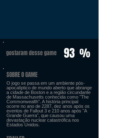
93
%
gostaram desse game
SOBRE O GAME
O jogo se passa em um ambiente pós-
apocalíptico de mundo aberto que abrange
a cidade de Boston e a região circundante
de Massachusetts conhecida como "The
Commonwealth". A história principal
ocorre no ano de 2287, dez anos após os
eventos de Fallout 3 e 210 anos após "A
Grande Guerra", que causou uma
devastação nuclear catastrófica nos
Estados Unidos.