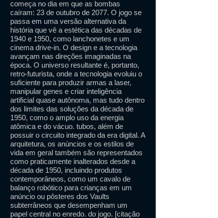
começa no dia em que as bombas
caíram: 23 de outubro de 2077. O jogo se
passa em uma versão alternativa da
história que vê a estética das décadas de
1940 e 1950, como lanchonetes e um
cinema drive-in. O design e a tecnologia
avançam nas direções imaginadas na
época. O universo resultante é, portanto,
retro-futurista, onde a tecnologia evoluiu o
suficiente para produzir armas a laser,
manipular genes e criar inteligência
artificial quase autônoma, mas tudo dentro
dos limites das soluções da década de
1950, como o amplo uso da energia
atômica e do vácuo. tubos, além de
possuir o circuito integrado da era digital. A
arquitetura, os anúncios e os estilos de
vida em geral também são representados
como praticamente inalterados desde a
década de 1950, incluindo produtos
contemporâneos, como um cavalo de
balanço robótico para crianças em um
anúncio ou pôsteres dos Vaults
subterrâneos que desempenham um
papel central no enredo. do jogo. [citação