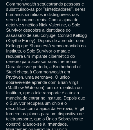
Commonwealth seqüestrando pessoas e
substituindo-as por "sintetizadores", seres
humanos sintéticos indistinguíveis dos
seres humanos reais. Com a ajuda do
detetive sintético Nick Valentine, o Sole
Survivor descobre a identidade do
assassino de seu cônjuge: Conrad Kellogg
(Keythe Farley). Depois de aprender com
Kellogg que Shaun está sendo mantido no
Instituto, o Sole Survivor o mata e
recupera um implante cibernético do
cérebro para acessar suas memórias.
Durante esse período, a Brotherhood of
Steel chega à Commonwealth em
Prydwen, uma aeronave. O único
sobrevivente aprende com Brian Virgil
(Matthew Waterson), um ex-cientista do
Instituto, que o teletransporte é a única
maneira de entrar no Instituto. Depois que
o Survivor recupera um chip e o
decodifica com a ajuda da Ferrovia, Virgil
fornece os planos para um dispositivo de
teletransporte, que o Único Sobrevivente
constrói aliando-se à Irmandade,
Minutemen ou Ferrovia. O único