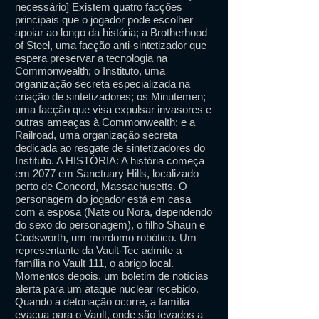
necessário] Existem quatro facções
principais que o jogador pode escolher
apoiar ao longo da história; a Brotherhood
of Steel, uma facção anti-sintetizador que
espera preservar a tecnologia na
Commonwealth; o Instituto, uma
organização secreta especializada na
criação de sintetizadores; os Minutemen;
uma facção que visa expulsar invasores e
outras ameaças à Commonwealth; e a
Railroad, uma organização secreta
dedicada ao resgate de sintetizadores do
Instituto. A HISTÓRIA: A história começa
em 2077 em Sanctuary Hills, localizado
perto de Concord, Massachusetts. O
personagem do jogador está em casa
com a esposa (Nate ou Nora, dependendo
do sexo do personagem), o filho Shaun e
Codsworth, um mordomo robótico. Um
representante da Vault-Tec admite a
família no Vault 111, o abrigo local.
Momentos depois, um boletim de notícias
alerta para um ataque nuclear recebido.
Quando a detonação ocorre, a família
evacua para o Vault, onde são levados a