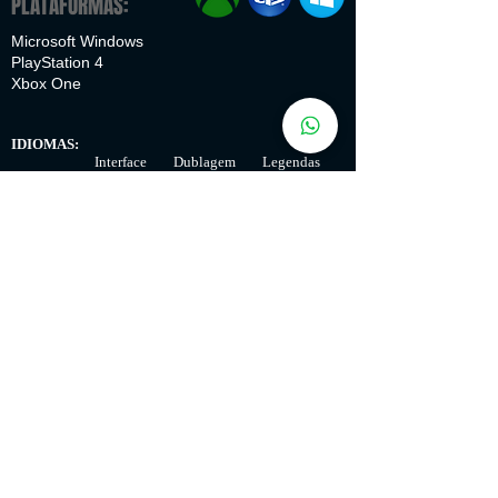
PLATAFORMAS:
Microsoft Windows
PlayStation 4
Xbox One
IDIOMAS:
Interface Dublagem Legendas
Português
✔
✔
Inglês
✔
✔
✔
Espanhol
✔
✔
✔
Francês
✔
✔
✔
✔
✔
✔
Italiano
Alemão
✔
✔
✔