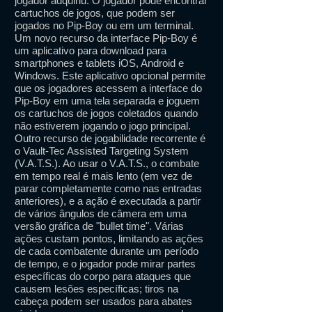
jogador adquiriu. O jogador pode encontrar
cartuchos de jogos, que podem ser
jogados no Pip-Boy ou em um terminal.
Um novo recurso da interface Pip-Boy é
um aplicativo para download para
smartphones e tablets iOS, Android e
Windows. Este aplicativo opcional permite
que os jogadores acessem a interface do
Pip-Boy em uma tela separada e joguem
os cartuchos de jogos coletados quando
não estiverem jogando o jogo principal.
Outro recurso de jogabilidade recorrente é
o Vault-Tec Assisted Targeting System
(V.A.T.S.). Ao usar o V.A.T.S., o combate
em tempo real é mais lento (em vez de
parar completamente como nas entradas
anteriores), e a ação é executada a partir
de vários ângulos de câmera em uma
versão gráfica de "bullet time". Várias
ações custam pontos, limitando as ações
de cada combatente durante um período
de tempo, e o jogador pode mirar partes
específicas do corpo para ataques que
causem lesões específicas; tiros na
cabeça podem ser usados ​​para abates