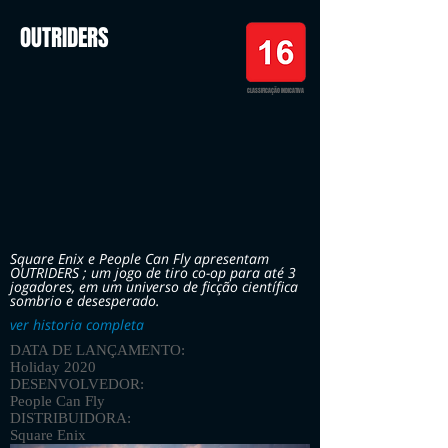
OUTRIDERS
CLASSIFICAÇÃO INDICATIVA
Square Enix e People Can Fly apresentam
OUTRIDERS ; um jogo de tiro co-op para até 3
jogadores, em um universo de ficção científica
sombrio e desesperado.
ver historia completa
DATA DE LANÇAMENTO:
Holiday 2020
DESENVOLVEDOR:
People Can Fly
DISTRIBUIDORA:
Square Enix