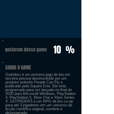
10
%
gostaram desse game
SOBRE O GAME
Outriders é um próximo jogo de tiro em
terceira pessoa desenvolvido por um
produtor polonês People Can Fly e
publicado pela Square Enix. Ele está
programado para ser lançado no final de
2020 para Microsoft Windows, PlayStation
4, PlayStation 5, Xbox One e Xbox Series
X. OUTRIDERS é um RPG de tiro co-op
para até 3 jogadores em um universo de
ficção científica original, sombrio e
desesperado.