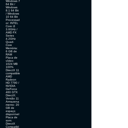
Windows 7
64 Bit /
Windows
8.1 64 Bit
/ Windows
10 64 Bit
Processad
or: INTEL
Core i3
3.6GHz /
AMD FX
Series
4.2GHz
Quad-
Core
Memória:
6 GB de
RAM
Placa de
vídeo:
1024 MB
100%
DirectX 11
compatible
AMD
Radeon
HD 7790 /
NVIDIA
GeForce
460 GTX
DirectX:
Versão 11
Armazena
mento: 20
GB de
espaço
disponível
Placa de
som:
DirectX
Compatibl