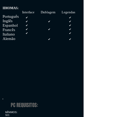
IDIOMAS:
Interface Dublagem Legendas
Português
✔
✔
Inglês
✔
✔
✔
Espanhol
✔
✔
Francês
✔
✔
✔
✔
✔
Italiano
Alemão
✔
✔
PC REQUISITOS:
MÍNIMOS:
SO: