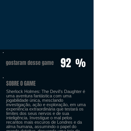
92
%
gostaram desse game
SOBRE O GAME
Sherlock Holmes: The Devil’s Daughter é
uma aventura fantástica com uma
jogabilidade única, mesclando
investigação, ação e exploração, em uma
experiência extraordinária que testará os
limites dos seus nervos e de sua
inteligência. Investigue o mal pelos
recantos mais escuros de Londres e da
alma humana, assumindo o papel do
grande detetive, desvenda uma teia de