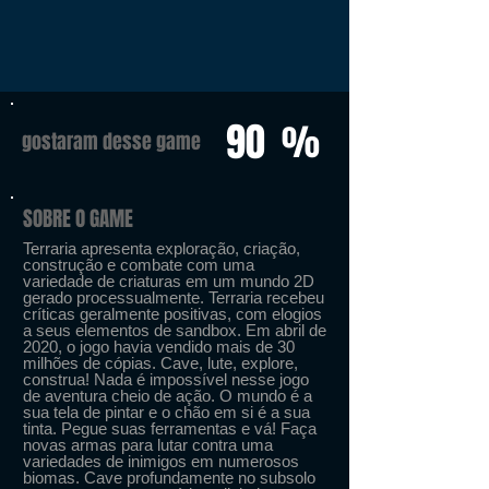
90
%
gostaram desse game
SOBRE O GAME
Terraria apresenta exploração, criação,
construção e combate com uma
variedade de criaturas em um mundo 2D
gerado processualmente. Terraria recebeu
críticas geralmente positivas, com elogios
a seus elementos de sandbox. Em abril de
2020, o jogo havia vendido mais de 30
milhões de cópias. Cave, lute, explore,
construa! Nada é impossível nesse jogo
de aventura cheio de ação. O mundo é a
sua tela de pintar e o chão em si é a sua
tinta. Pegue suas ferramentas e vá! Faça
novas armas para lutar contra uma
variedades de inimigos em numerosos
biomas. Cave profundamente no subsolo