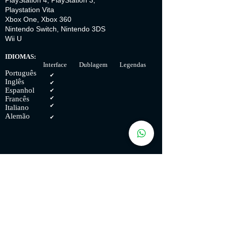
PlayStation 4, PlayStation 3,
Playstation Vita
Xbox One, Xbox 360
Nintendo Switch, Nintendo 3DS
Wii U
IDIOMAS:
Interface Dublagem Legendas
Português
✔
Inglês
✔
Espanhol
✔
Francês
✔
✔
Italiano
Alemão
✔