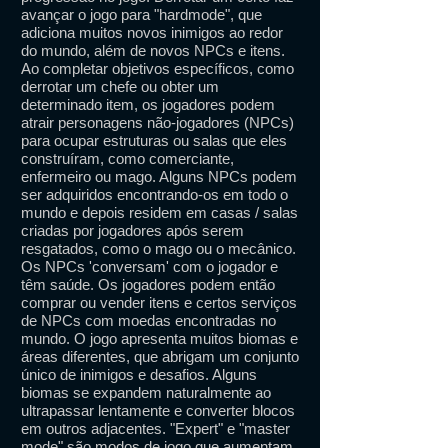
avançar o jogo para "hardmode", que
adiciona muitos novos inimigos ao redor
do mundo, além de novos NPCs e itens.
Ao completar objetivos específicos, como
derrotar um chefe ou obter um
determinado item, os jogadores podem
atrair personagens não-jogadores (NPCs)
para ocupar estruturas ou salas que eles
construíram, como comerciante,
enfermeiro ou mago. Alguns NPCs podem
ser adquiridos encontrando-os em todo o
mundo e depois residem em casas / salas
criadas por jogadores após serem
resgatados, como o mago ou o mecânico.
Os NPCs 'conversam' com o jogador e
têm saúde. Os jogadores podem então
comprar ou vender itens e certos serviços
de NPCs com moedas encontradas no
mundo. O jogo apresenta muitos biomas e
áreas diferentes, que abrigam um conjunto
único de inimigos e desafios. Alguns
biomas se expandem naturalmente ao
ultrapassar lentamente e converter blocos
em outros adjacentes. "Expert" e "master
mode" são modos de jogo que aumentam