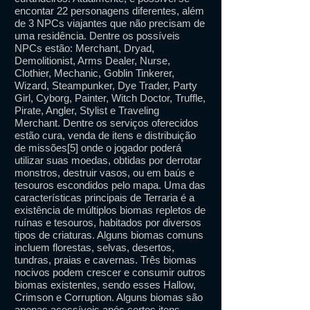
encontar 22 personagens diferentes, além
de 3 NPCs viajantes que não precisam de
uma residência. Dentre os possíveis
NPCs estão: Merchant, Dryad,
Demolitionist, Arms Dealer, Nurse,
Clothier, Mechanic, Goblin Tinkerer,
Wizard, Steampunker, Dye Trader, Party
Girl, Cyborg, Painter, Witch Doctor, Truffle,
Pirate, Angler, Stylist e Traveling
Merchant. Dentre os serviços oferecidos
estão cura, venda de itens e distribuição
de missões[5] onde o jogador poderá
utilizar suas moedas, obtidas por derrotar
monstros, destruir vasos, ou em baús e
tesouros escondidos pelo mapa. Uma das
características principais de Terraria é a
existência de múltiplos biomas repletos de
ruínas e tesouros, habitados por diversos
tipos de criaturas. Alguns biomas comuns
incluem florestas, selvas, desertos,
tundras, praias e cavernas. Três biomas
nocivos podem crescer e consumir outros
biomas existentes, sendo esses Hallow,
Crimson e Corruption. Alguns biomas são
apenas acessíveis após certos itens