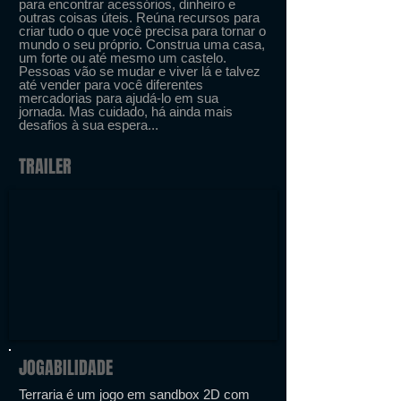
para encontrar acessórios, dinheiro e
outras coisas úteis. Reúna recursos para
criar tudo o que você precisa para tornar o
mundo o seu próprio. Construa uma casa,
um forte ou até mesmo um castelo.
Pessoas vão se mudar e viver lá e talvez
até vender para você diferentes
mercadorias para ajudá-lo em sua
jornada. Mas cuidado, há ainda mais
desafios à sua espera...
TRAILER
JOGABILIDADE
Terraria é um jogo em sandbox 2D com