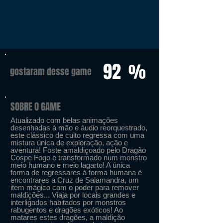
92
%
gostaram desse game
SOBRE O GAME
Atualizado com belas animações
desenhadas à mão e áudio reorquestrado,
este clássico de culto regressa com uma
mistura única de exploração, ação e
aventura! Foste amaldiçoado pelo Dragão
Cospe Fogo e transformado num monstro
meio humano e meio lagarto! A única
forma de regressares à forma humana é
encontrares a Cruz de Salamandra, um
item mágico com o poder para remover
maldições... Viaja por locais grandes e
interligados habitados por monstros
rabugentos e dragões exóticos! Ao
matares estes dragões, a maldição