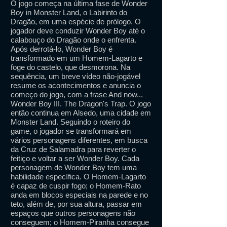
O jogo começa na última fase de Wonder
Boy in Monster Land, o Labirinto do
Dragão, em uma espécie de prólogo. O
jogador deve conduzir Wonder Boy até o
calabouço do Dragão onde o enfrenta.
Após derrotá-lo, Wonder Boy é
transformado em um Homem-Lagarto e
foge do castelo, que desmorona. Na
sequência, um breve vídeo não-jogável
resume os acontecimentos e anuncia o
começo do jogo, com a frase And now...
Wonder Boy III. The Dragon's Trap. O jogo
então continua em Alsedo, uma cidade em
Monster Land. Seguindo o roteiro do
game, o jogador se transformará em
vários personagens diferentes, em busca
da Cruz de Salamadra para reverter o
feitiço e voltar a ser Wonder Boy. Cada
personagem de Wonder Boy tem uma
habilidade específica. O Homem-Lagarto
é capaz de cuspir fogo; o Homem-Rato
anda em blocos especiais na parede e no
teto, além de, por sua altura, passar em
espaços que outros personagens não
conseguem; o Homem-Piranha consegue