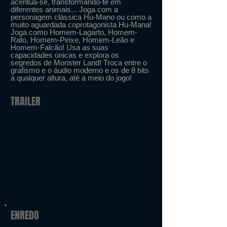
acentua-se, transformando-te em
diferentes animais... Joga com a
personagem clássica Hu-Mano ou como a
muito aguardada coprotagonista Hu-Mana!
Joga como Homem-Lagarto, Homem-
Rato, Homem-Peixe, Homem-Leão e
Homem-Falcão! Usa as suas
capacidades únicas e explora os
segredos de Monster Land! Troca entre o
grafismo e o áudio moderno e os de 8 bits
a qualquer altura, até a meio do jogo!
TRAILER
ENREDO