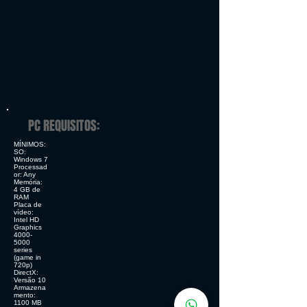
PC REQUISITOS:
MÍNIMOS:
SO:
Windows 7
Processad
or: Any
Memória:
4 GB de
RAM
Placa de
vídeo:
Intel HD
Graphics
4000-
5000
series
(game in
720p)
DirectX:
Versão 10
Armazena
mento:
1100 MB