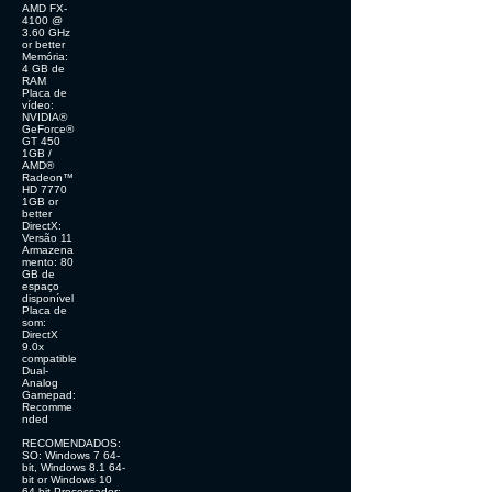
AMD FX-
4100 @
3.60 GHz
or better
Memória:
4 GB de
RAM
Placa de
vídeo:
NVIDIA®
GeForce®
GT 450
1GB /
AMD®
Radeon™
HD 7770
1GB or
better
DirectX:
Versão 11
Armazena
mento: 80
GB de
espaço
disponível
Placa de
som:
DirectX
9.0x
compatible
Dual-
Analog
Gamepad:
Recomme
nded
RECOMENDADOS:
SO: Windows 7 64-
bit, Windows 8.1 64-
bit or Windows 10
64-bit Processador: