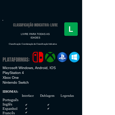
CLASSIFICAÇÃO INDICATIVA: LIVRE
LIVRE PARA TODAS AS
IDADES
Classificação: Coordenação de Classificação Indicativa
PLATAFORMAS:
Microsoft Windows, Android, IOS
PlayStation 4
Xbox One
Nintendo Switch
IDIOMAS:
Interface Dublagem Legendas
Português
Inglês
✔
✔
Espanhol
✔
✔
Francês
✔