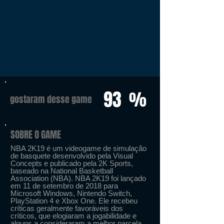
93
%
gostaram desse game
SOBRE O GAME
NBA 2K19 é um videogame de simulação
de basquete desenvolvido pela Visual
Concepts e publicado pela 2K Sports,
baseado na National Basketball
Association (NBA). NBA 2K19 foi lançado
em 11 de setembro de 2018 para
Microsoft Windows, Nintendo Switch,
PlayStation 4 e Xbox One. Ele recebeu
críticas geralmente favoráveis ​​dos
críticos, que elogiaram a jogabilidade e
alguns a consideraram a melhor parcela