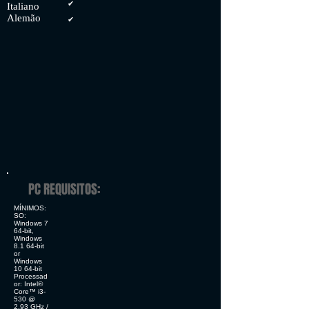
✔
Italiano
Alemão
✔
PC REQUISITOS:
MÍNIMOS:
SO:
Windows 7
64-bit,
Windows
8.1 64-bit
or
Windows
10 64-bit
Processad
or: Intel®
Core™ i3-
530 @
2.93 GHz /