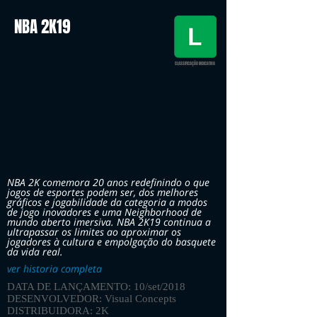
NBA 2K19
CLASSIFICAÇÃO INDICATIVA
NBA 2K comemora 20 anos redefinindo o que
jogos de esportes podem ser, dos melhores
gráficos e jogabilidade da categoria a modos
de jogo inovadores e uma Neighborhood de
mundo aberto imersiva. NBA 2K19 continua a
ultrapassar os limites ao aproximar os
jogadores à cultura e empolgação do basquete
da vida real.
ver historia completa
DATA DE LANÇAMENTO: 10/set/2018
DESENVOLVEDOR: Visual Concepts
DISTRIBUIDORA: 2K