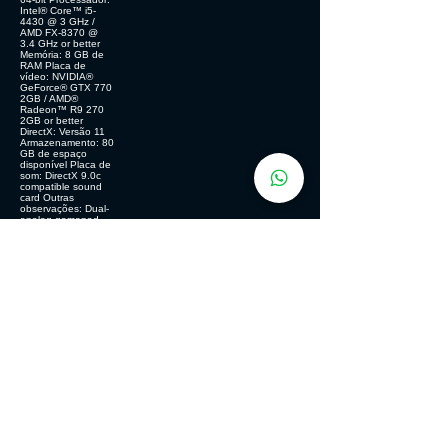
Intel® Core™ i5-
4430 @ 3 GHz /
AMD FX-8370 @
3.4 GHz or better
Memória: 8 GB de
RAM Placa de
vídeo: NVIDIA®
GeForce® GTX 770
2GB / AMD®
Radeon™ R9 270
2GB or better
DirectX: Versão 11
Armazenamento: 80
GB de espaço
disponível Placa de
som: DirectX 9.0c
compatible sound
card Outras
observações: Dual-
analog gamepad
GENERO
Esporte -
Simulação -
Estratégia
MODOS DE JOGO
Um jogador - Multijogador