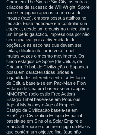
Como em The Sims e SimCity, as outras
criações de sucesso de Will Wright, Spore
pode ser jogado apenas com o uso do
mouse (rato), embora possua atalhos no
teclado. Essa facilidade em controlar sua
espécie, desde um organismo unicelular a
um império galáctico, impressiona por não
ser enjoativa, pois a diversidade de
opções, e as escolhas que devem ser
feitas, dificilmente farão você repetir
muitas vezes o mesmo movimento. Os
cinco estágios de Spore (de Célula, de
Criatura, Tribal, de Civilização e Espacial)
possuem características únicas e
jogabilidades diferentes entre si. Estágio
de Célula baseia-se em Pac-Man e Flow
Estágio de Criatura baseia-se em Jogos
MMORPG (pelo estilo Free Action)
Estágio Tribal baseia-se em Populous,
Age of Mythology e Age of Empires
Estágio de Civilização baseia-se em
SimCity e Civilization Estágio Espacial
baseia-se em Sins of a Solar Empire e
StarCraft Spore é o primeiro jogo da Maxis
que contém um objetivo final (que não