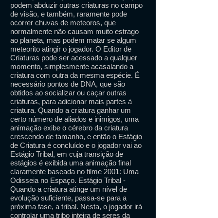
podem abduzir outras criaturas no campo
de visão, e também, raramente pode
ocorrer chuvas de meteoros, que
normalmente não causam muito estrago
ao planeta, mas podem matar se algum
meteorito atingir o jogador. O Editor de
Criaturas pode ser acessado a qualquer
momento, simplesmente acasalando a
criatura com outra da mesma espécie. É
necessário pontos de DNA, que são
obtidos ao socializar ou caçar outras
criaturas, para adicionar mais partes à
criatura. Quando a criatura ganhar um
certo número de aliados e inimigos, uma
animação exibe o cérebro da criatura
crescendo de tamanho, e então o Estágio
de Criatura é concluído e o jogador vai ao
Estágio Tribal, em cuja transição de
estágios é exibida uma animação final
claramente baseada no filme 2001: Uma
Odisseia no Espaço. Estágio Tribal -
Quando a criatura atinge um nível de
evolução suficiente, passa-se para a
próxima fase, a tribal. Nesta, o jogador irá
controlar uma tribo inteira de seres da