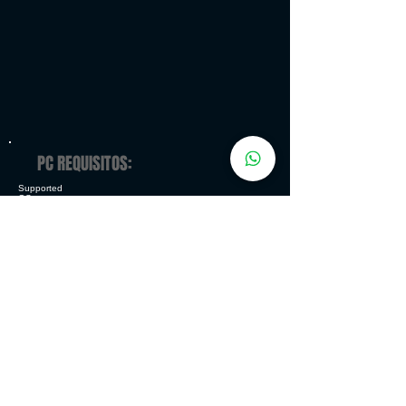
PC REQUISITOS:
Supported
OS:
Microsoft
Windows®
XP with
Service
Pack 1
and Vista
Processor:
2.0 GHz
Intel
Pentium®
4 or
equivalent
Memory:
512 MB
RAM (768
MB RAM
for Vista)
Graphics:
128 MB
Video