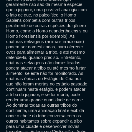
geralmente não são da mesma espécie
que o jogador, uma possível analogia com
o fato de que, no paleolítico, o Homo
Sapiens competia com outras tribos,
geralmente de outras espécies do gênero
Homo, como o Homo neanderthalensis ou
Homo floresiensis por exemplo). As
criaturas selvagens (animais irracionais)
podem ser domesticadas, para oferecer
ovos para alimentar a tribo, e até mesmo
defendê-la, quando preciso. Entretanto,
criaturas selvagens não domesticadas
podem atacar a tribo ou até mesmo furtar
alimento, se este não for monitorado. As
criaturas épicas do Estágio de Criatura
que não foram mortas no estágio passado
continuam neste estágio, e podem atacar
a tribo do jogador, e se for morta, pode
render uma grande quantidade de carne.
Ao dominar todas as outras tribos do
continente, uma animação final é exibida
onde o chefe da tribo conversa com os
outros habitantes sobre expandir a tribo
para uma cidade e desenvolver novas
tecnologias. Estágio de Civilização - Após