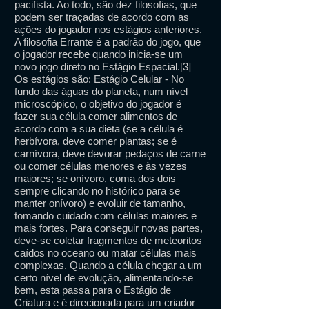
pacifista. Ao todo, são dez filosofias, que
podem ser traçadas de acordo com as
ações do jogador nos estágios anteriores.
A filosofia Errante é a padrão do jogo, que
o jogador recebe quando inicia-se um
novo jogo direto no Estágio Espacial.[3]
Os estágios são: Estágio Celular - No
fundo das águas do planeta, num nível
microscópico, o objetivo do jogador é
fazer sua célula comer alimentos de
acordo com a sua dieta (se a célula é
herbívora, deve comer plantas; se é
carnívora, deve devorar pedaços de carne
ou comer células menores e às vezes
maiores; se onívoro, coma dos dois
sempre clicando no histórico para se
manter onívoro) e evoluir de tamanho,
tomando cuidado com células maiores e
mais fortes. Para conseguir novas partes,
deve-se coletar fragmentos de meteoritos
caídos no oceano ou matar células mais
complexas. Quando a célula chegar a um
certo nível de evolução, alimentando-se
bem, esta passa para o Estágio de
Criatura e é direcionada para um criador