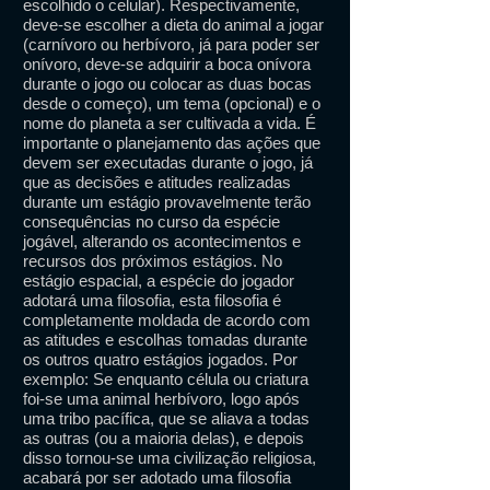
escolhido o celular). Respectivamente,
deve-se escolher a dieta do animal a jogar
(carnívoro ou herbívoro, já para poder ser
onívoro, deve-se adquirir a boca onívora
durante o jogo ou colocar as duas bocas
desde o começo), um tema (opcional) e o
nome do planeta a ser cultivada a vida. É
importante o planejamento das ações que
devem ser executadas durante o jogo, já
que as decisões e atitudes realizadas
durante um estágio provavelmente terão
consequências no curso da espécie
jogável, alterando os acontecimentos e
recursos dos próximos estágios. No
estágio espacial, a espécie do jogador
adotará uma filosofia, esta filosofia é
completamente moldada de acordo com
as atitudes e escolhas tomadas durante
os outros quatro estágios jogados. Por
exemplo: Se enquanto célula ou criatura
foi-se uma animal herbívoro, logo após
uma tribo pacífica, que se aliava a todas
as outras (ou a maioria delas), e depois
disso tornou-se uma civilização religiosa,
acabará por ser adotado uma filosofia