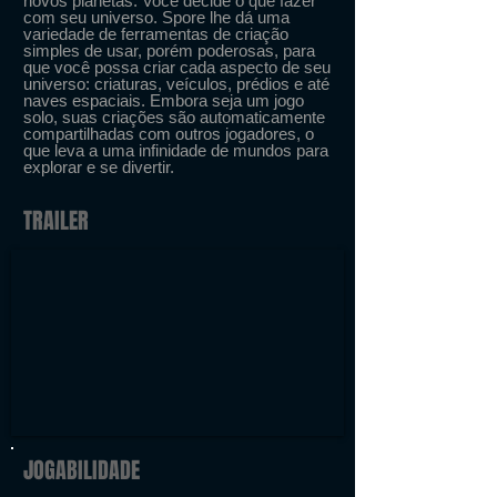
novos planetas. Você decide o que fazer
com seu universo. Spore lhe dá uma
variedade de ferramentas de criação
simples de usar, porém poderosas, para
que você possa criar cada aspecto de seu
universo: criaturas, veículos, prédios e até
naves espaciais. Embora seja um jogo
solo, suas criações são automaticamente
compartilhadas com outros jogadores, o
que leva a uma infinidade de mundos para
explorar e se divertir.
TRAILER
JOGABILIDADE