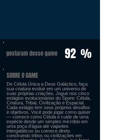
92
%
gostaram desse game
SOBRE O GAME
De Célula Única a Deus Galáctico, faça
sua criatura evoluir em um universo de
suas próprias criações. Jogue nos cinco
estágios evolucionários do Spore: Célula,
Criatura, Tribal, Civilização e Espacial.
Cada estágio tem seus próprios desafios
e objetivos. Você pode jogar como quiser
— comece como Célula e cuide de uma
espécie desde um simples micróbio em
uma poça d'água até viajantes
intergaláticos ou comece direto
construindo tribos ou civilizações em