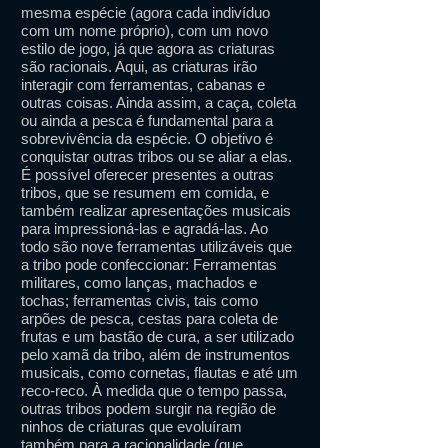
mesma espécie (agora cada indivíduo
com um nome próprio), com um novo
estilo de jogo, já que agora as criaturas
são racionais. Aqui, as criaturas irão
interagir com ferramentas, cabanas e
outras coisas. Ainda assim, a caça, coleta
ou ainda a pesca é fundamental para a
sobrevivência da espécie. O objetivo é
conquistar outras tribos ou se aliar a elas.
É possível oferecer presentes a outras
tribos, que se resumem em comida, e
também realizar apresentações musicais
para impressioná-las e agradá-las. Ao
todo são nove ferramentas utilizáveis que
a tribo pode confeccionar: Ferramentas
militares, como lanças, machados e
tochas; ferramentas civis, tais como
arpões de pesca, cestas para coleta de
frutas e um bastão de cura, a ser utilizado
pelo xamã da tribo, além de instrumentos
musicais, como cornetas, flautas e até um
reco-reco. À medida que o tempo passa,
outras tribos podem surgir na região de
ninhos de criaturas que evoluíram
também para a racionalidade (que