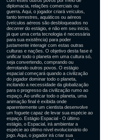
com estes outros povos por meio de
diplomacia, relações comerciais ou
guerra. Aqui, o jogador criará veículos,
tanto terrestres, aquáticos ou aéreos
(veículos aéreos são desbloqueados no
decorrer do estágio, e não em seu início,
já que uma certa tecnologia é necessária
para sua existência) para poder
justamente interagir com estas outras
culturas e nações. O objetivo desta fase é
unificar todo o planeta em uma cultura só,
seja convertendo, comprando ou
derrotando outros povos. O estágio
espacial começará quando a civilização
do jogador dominar todo o planeta,
incitando a necessidade da globalização
para o progresso da civilização rumo ao
espaço. Ao unificar todo o planeta, uma
animação final é exibida onde
aparentemente um cientista desenvolve
um foguete capaz de levar sua espécie ao
espaço. Estágio Espacial - O último
estágio, o Espacial, irá ambientar a
espécie ao último nível evolucionário do
jogo. Aqui, o jogador irá criar sua