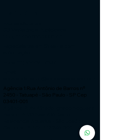
Institucional
Expressão Sites
G3 Marketing e Publicidade
Cnpj: 51.456.816/0001-65
Especialistas em Sites - ia com
automação
Fone:
(11) 91449 - 7537
Email:
wix.atendimento@expressaosites.com
Agência 1:Rua Antônio de Barros nº
2450 - Tatuapé - São Paulo - SP Cep
03401-001
Agência 2: Av Alfredo Ignacio Nogueira
Penido nº335 Sala 706 Bairro:
Residencial Aquarius - São José dos
Campos - SP CEP
12.246-000