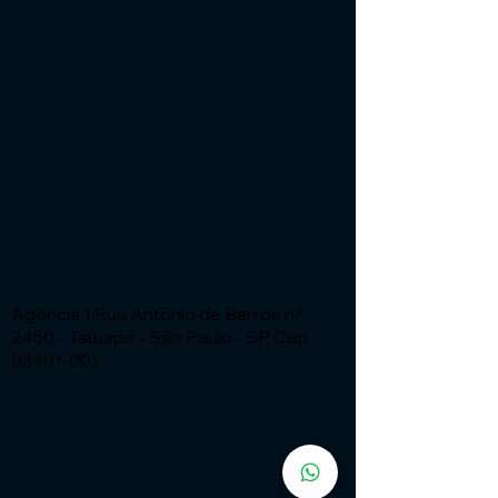
Institucional
Expressão Sites
G3 Marketing e Publicidade
Cnpj: 51.456.816/0001-65
Especialistas em Sites - ia com
automação
Fone:
(11) 91449 - 7537
Email:
wix.atendimento@expressaosites.com
Agência 1:Rua Antônio de Barros nº
2450 - Tatuapé - São Paulo - SP Cep
03401-001
Agência 2: Av Alfredo Ignacio Nogueira
Penido nº335 Sala 706 Bairro:
Residencial Aquarius - São José dos
Campos - SP CEP
12.246-000