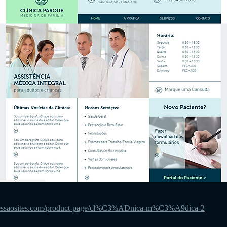
ressaosites.com/product-page/cl%C3%ADnica-m%C3%A9dica-2