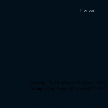
Previous
Institucional
Expressão Sites
G3 Marketing e Publicidade
Cnpj: 51.456.816/0001-65
Especialistas em Sites - ia com automaçã
Fone: (11) 91449 - 7537
Email:
wix.atendimento@expressaosites.
Agência 1:Rua Antônio de Barros nº 2450 
Tatuapé - São Paulo - SP Cep 03401-001
Agência 2: Av Alfredo Ignacio Nogueira P
nº335 Sala 706 Bairro: Residencial Aquariu
José dos Campos - SP CEP 12.246-000