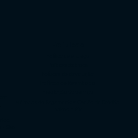
Políticas
Política de entrega
Políticas de troca
Políticas de devolução
o
Políticas de Reembolso
Prestação do serviço
com
Métodos de Pagamentos: Cartão de Crédito,
-
boleto e Pix
enido
s - São