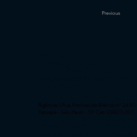
Previous
Institucional
Expressão Sites
G3 Marketing e Publicidade
Cnpj: 51.456.816/0001-65
Especialistas em Sites - ia com automaçã
Fone: (11) 91449 - 7537
Email:
wix.atendimento@expressaosites.
Agência 1:Rua Antônio de Barros nº 2450 
Tatuapé - São Paulo - SP Cep 03401-001
Agência 2: Av Alfredo Ignacio Nogueira P
nº335 Sala 706 Bairro: Residencial Aquariu
José dos Campos - SP CEP 12.246-000