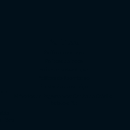
Políticas
Política de entrega
Políticas de troca
Políticas de devolução
o
Políticas de Reembolso
Prestação do serviço
com
Métodos de Pagamentos: Cartão de Crédito,
-
boleto e Pix
enido
s - São