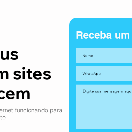
Receba um
us
m sites
ncem
ernet funcionando para
to