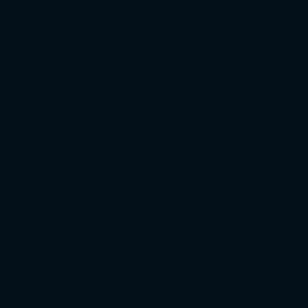
Políticas
Política de entrega
Políticas de troca
Políticas de devolução
o
Políticas de Reembolso
Prestação do serviço
com
Métodos de Pagamentos: Cartão de Crédito,
-
boleto e Pix
enido
s - São