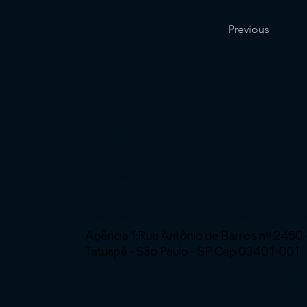
Previous
Institucional
Expressão Sites
G3 Marketing e Publicidade
Cnpj: 51.456.816/0001-65
Especialistas em Sites - ia com automaçã
Fone: (11) 91449 - 7537
Email:
wix.atendimento@expressaosites.
Agência 1:Rua Antônio de Barros nº 2450 
Tatuapé - São Paulo - SP Cep 03401-001
Agência 2: Av Alfredo Ignacio Nogueira P
nº335 Sala 706 Bairro: Residencial Aquariu
José dos Campos - SP CEP 12.246-000