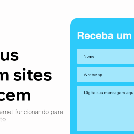
Receba um
us
m sites
ncem
ernet funcionando para
to