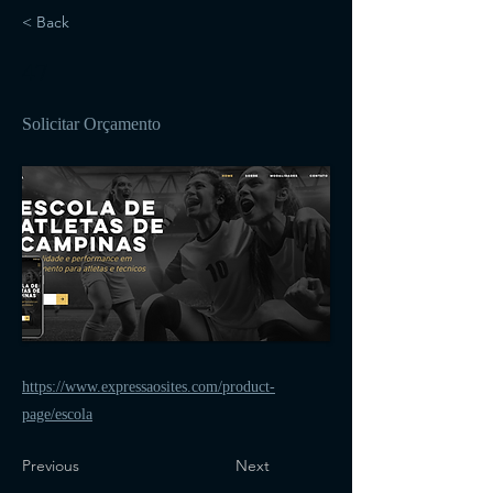
< Back
47
Solicitar Orçamento
https://www.expressaosites.com/product-
page/escola
Previous
Next