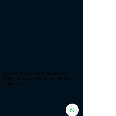
Institucional
Expressão Sites
G3 Marketing e Publicidade
Cnpj: 51.456.816/0001-65
Especialistas em Sites - ia com
automação
Fone:
(11) 91449 - 7537
Email:
wix.atendimento@expressaosites.com
Agência 1:Rua Antônio de Barros nº
2450 - Tatuapé - São Paulo - SP Cep
03401-001
Agência 2: Av Alfredo Ignacio Nogueira
Penido nº335 Sala 706 Bairro:
Residencial Aquarius - São José dos
Campos - SP CEP
12.246-000