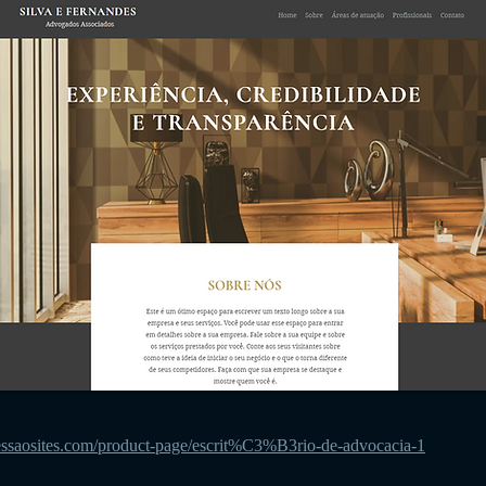
essaosites.com/product-page/escrit%C3%B3rio-de-advocacia-1