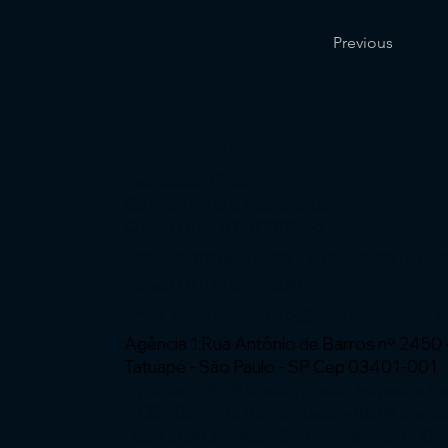
Previous
Institucional
Expressão Sites
G3 Marketing e Publicidade
Cnpj: 51.456.816/0001-65
Especialistas em Sites - ia com automaçã
Fone: (11) 91449 - 7537
Email:
wix.atendimento@expressaosites.
Agência 1:Rua Antônio de Barros nº 2450 
Tatuapé - São Paulo - SP Cep 03401-001
Agência 2: Av Alfredo Ignacio Nogueira P
nº335 Sala 706 Bairro: Residencial Aquariu
José dos Campos - SP CEP 12.246-000