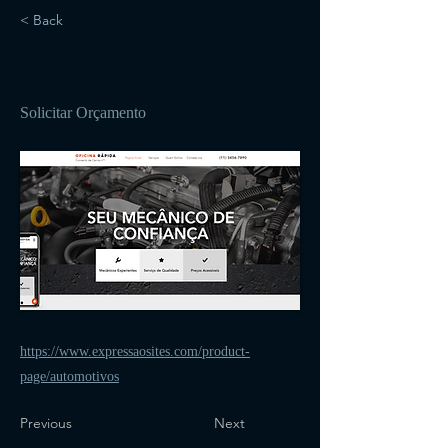
< Back
66
Solicitar Orçamento
https://www.expressaosites.com/product-
page/automotivos
Previous
Next