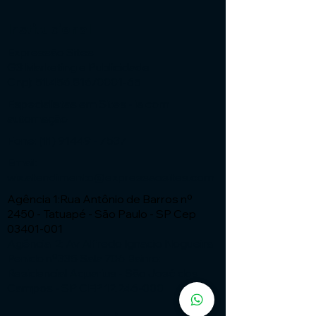
Institucional
Expressão Sites
G3 Marketing e Publicidade
Cnpj: 51.456.816/0001-65
Especialistas em Sites - ia com
automação
Fone:
(11) 91449 - 7537
Email:
wix.atendimento@expressaosites.com
Agência 1:Rua Antônio de Barros nº
2450 - Tatuapé - São Paulo - SP Cep
03401-001
Agência 2: Av Alfredo Ignacio Nogueira
Penido nº335 Sala 706 Bairro:
Residencial Aquarius - São José dos
Campos - SP CEP
12.246-000