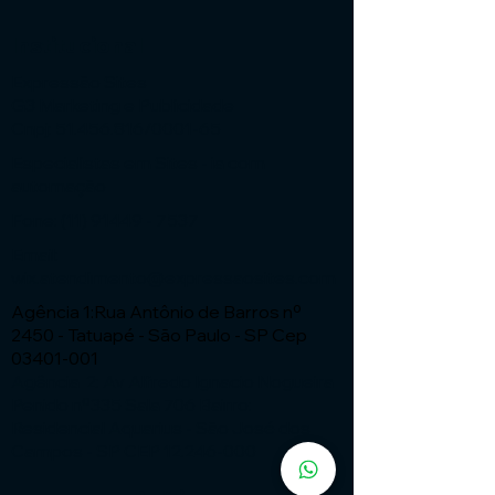
Institucional
Expressão Sites
G3 Marketing e Publicidade
Cnpj: 51.456.816/0001-65
Especialistas em Sites - ia com
automação
Fone:
(11) 91449 - 7537
Email:
wix.atendimento@expressaosites.com
Agência 1:Rua Antônio de Barros nº
2450 - Tatuapé - São Paulo - SP Cep
03401-001
Agência 2: Av Alfredo Ignacio Nogueira
Penido nº335 Sala 706 Bairro:
Residencial Aquarius - São José dos
Campos - SP CEP
12.246-000