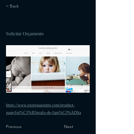
< Back
75
Solicitar Orçamento
https://www.expressaosites.com/product-
page/fot%C3%B3grafo-de-fam%C3%ADlia
Previous
Next