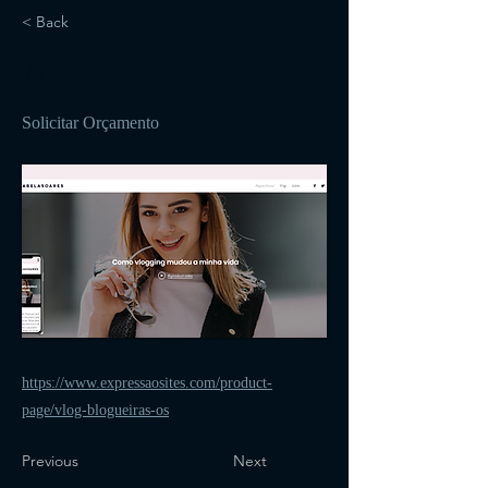
< Back
79
Solicitar Orçamento
https://www.expressaosites.com/product-
page/vlog-blogueiras-os
Previous
Next