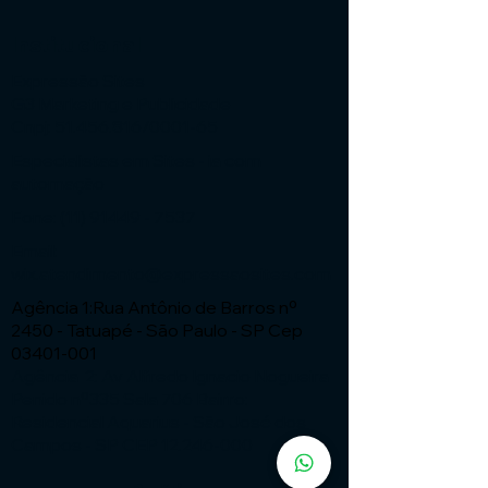
Institucional
Expressão Sites
G3 Marketing e Publicidade
Cnpj: 51.456.816/0001-65
Especialistas em Sites - ia com
automação
Fone:
(11) 91449 - 7537
Email:
wix.atendimento@expressaosites.com
Agência 1:Rua Antônio de Barros nº
2450 - Tatuapé - São Paulo - SP Cep
03401-001
Agência 2: Av Alfredo Ignacio Nogueira
Penido nº335 Sala 706 Bairro:
Residencial Aquarius - São José dos
Campos - SP CEP
12.246-000