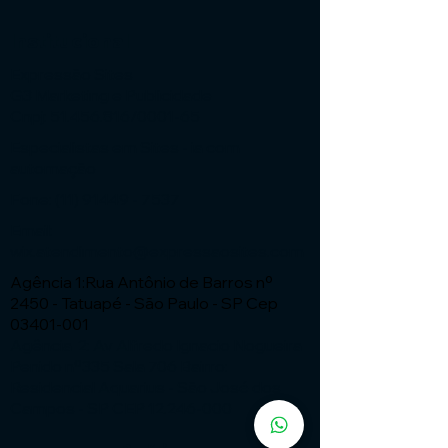
Institucional
Expressão Sites
G3 Marketing e Publicidade
Cnpj: 51.456.816/0001-65
Especialistas em Sites - ia com
automação
Fone:
(11) 91449 - 7537
Email:
wix.atendimento@expressaosites.com
Agência 1:Rua Antônio de Barros nº
2450 - Tatuapé - São Paulo - SP Cep
03401-001
Agência 2: Av Alfredo Ignacio Nogueira
Penido nº335 Sala 706 Bairro:
Residencial Aquarius - São José dos
Campos - SP CEP
12.246-000