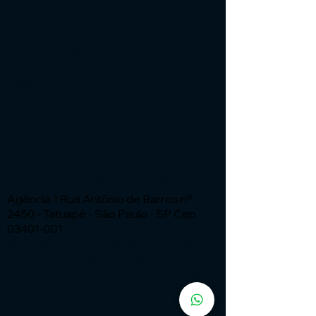
Institucional
Expressão Sites
G3 Marketing e Publicidade
Cnpj: 51.456.816/0001-65
Especialistas em Sites - ia com
automação
Fone:
(11) 91449 - 7537
Email:
wix.atendimento@expressaosites.com
Agência 1:Rua Antônio de Barros nº
2450 - Tatuapé - São Paulo - SP Cep
03401-001
Agência 2: Av Alfredo Ignacio Nogueira
Penido nº335 Sala 706 Bairro:
Residencial Aquarius - São José dos
Campos - SP CEP
12.246-000