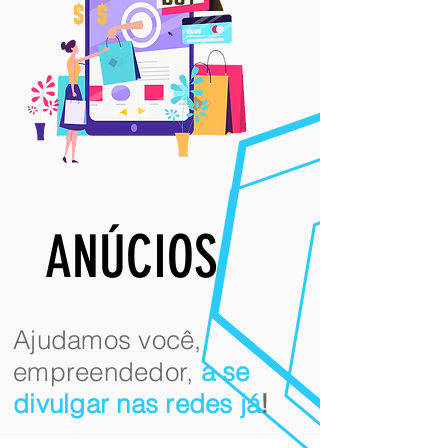
ANÚCIOS
​​Ajudamos você,
empreendedor,
a se
divulgar nas redes já
!