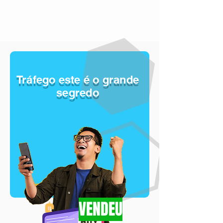
Tráfego este é o grande
segredo
VENDEU