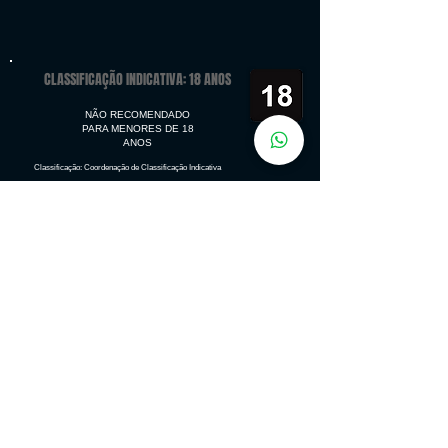
CLASSIFICAÇÃO INDICATIVA: 18 ANOS
NÃO RECOMENDADO
PARA MENORES DE 18
ANOS
Classificação: Coordenação de Classificação Indicativa
PLATAFORMAS:
Microsoft Windows, Linux, Mac
OS Classic
PlayStation 4, PlayStation 3
Xbox One, Xbox 360
Nintendo Switch
IDIOMAS:
Interface Dublagem Legendas
Português
✔
✔
✔
Inglês
✔
✔
✔
Espanhol
✔
✔
✔