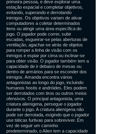
primeira pessoa, e deve explorar uma
estação espacial e completar objetivos,
evitando, superando e derrotando
inimigos. Os objetivos variam de ativar
computadores a coletar determinados
itens ou atingir uma área específica do
jogo. O jogador pode correr, subir
escadas, esgueirar-se pelas aberturas de
ventilação, agachar-se atrás de objetos
para romper a linha de visão com os
inimigos e espiar por cima ou inclinar-se
para obter visão. O jogador também tem a
capacidade de ir debaixo de mesas ou
dentro de armários para se esconder dos
inimigos. Amanda encontra vários
antagonistas ao longo do jogo, incluindo
humanos hostis e andróides. Eles podem
ser derrotados com tiros ou outros meios
ofensivos. O principal antagonista, uma
criatura alienígena, persegue o jogador
durante o jogo. A criatura alienígena não
pode ser derrotada, exigindo que o jogador
use táticas furtivas para sobreviver. Em
vez de seguir um caminho
predeterminado, o Alien tem a capacidade