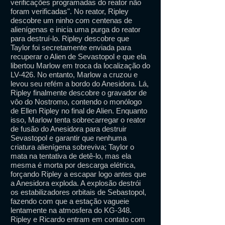
verificações programadas do reator não
foram verificadas". No reator, Ripley
descobre um ninho com centenas de
alienígenas e inicia uma purga do reator
para destruí-lo. Ripley descobre que
Taylor foi secretamente enviada para
recuperar o Alien de Sevastopol e que ela
libertou Marlow em troca da localização do
LV-426. No entanto, Marlow a cruzou e
levou seu refém a bordo do Anesidora. Lá,
Ripley finalmente descobre o gravador de
vôo do Nostromo, contendo o monólogo
de Ellen Ripley no final de Alien. Enquanto
isso, Marlow tenta sobrecarregar o reator
de fusão do Anesidora para destruir
Sevastopol e garantir que nenhuma
criatura alienígena sobreviva; Taylor o
mata na tentativa de detê-lo, mas ela
mesma é morta por descarga elétrica,
forçando Ripley a escapar logo antes que
a Anesidora exploda. A explosão destrói
os estabilizadores orbitais de Sebastopol,
fazendo com que a estação vagueie
lentamente na atmosfera do KG-348.
Ripley e Ricardo entram em contato com