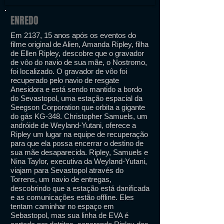
ENREDO
Em 2137, 15 anos após os eventos do
filme original de Alien, Amanda Ripley, filha
de Ellen Ripley, descobre que o gravador
de vôo do navio de sua mãe, o Nostromo,
foi localizado. O gravador de vôo foi
recuperado pelo navio de resgate
Anesidora e está sendo mantido a bordo
do Sevastopol, uma estação espacial da
Seegson Corporation que orbita a gigante
do gás KG-348. Christopher Samuels, um
andróide de Weyland-Yutani, oferece a
Ripley um lugar na equipe de recuperação
para que ela possa encerrar o destino de
sua mãe desaparecida. Ripley, Samuels e
Nina Taylor, executiva da Weyland-Yutani,
viajam para Sevastopol através do
Torrens, um navio de entregas,
descobrindo que a estação está danificada
e as comunicações estão offline. Eles
tentam caminhar no espaço em
Sebastopol, mas sua linha de EVA é