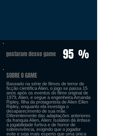
95
%
gostaram desse game
SOBRE O GAME
Baseado na série de filmes de terror de
ficção científica Alien, o jogo se passa 15
anos após os eventos do filme original de
1979, Alien, e segue a engenheira Amanda
Ripley, filha da protagonista de Alien Ellen
Ripley, enquanto ela investiga o
desaparecimento de sua mãe.
Diferentemente das adaptações anteriores
da franquia Alien, Alien: Isolation dá ênfase
à jogabilidade furtiva e de horror de
sobrevivência, exigindo que o jogador
evite e seja mais esperto que uma única