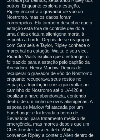
cortada por detritos, separando Ripley dos
outros. Enquanto explora a estação,
Ripley encontra o gravador de vôo do
Nostromo, mas os dados foram
corrompidos. Ela também descobre que a
estação está fora de controle devido a
uma única criatura alienígena mortal à
espreita a bordo. Depois de se reagrupar
com Samuels e Taylor, Ripley conhece o
marechal da estação, Waits, e seu vice,
Ricardo. Waits explica que o estrangeiro
foi trazido para a estação pelo capitão da
Anesidora, Henry Marlow. Depois de
recuperar o gravador de vôo do Nostromo
enquanto recuperava seus restos no
espaço, a tripulação conseguiu voltar ao
caminho do Nostromo até o LV-426 e
localizar a nave abandonada, contendo
dentro de um ninho de ovos alienígenas. A
esposa de Marlow foi atacada por um
Facehugger e foi levada a bordo de
Sevastopol para tratamento médico de
emergência, mas morreu depois que um
Chestburster nasceu dela. Waits
convence Ripley a conter o Alien dentro de