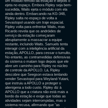
um módulo remoto da estação e depois o
ejeta no espaço. Embora Ripley seja bem-
sucedida, Waits ejeta o módulo com ela
ainda dentro. Embarcando na KG-348,
Ripley salta no espaço de volta a
Sevastopol usando um traje espacial.
Ripley volta para enfrentar Waits, mas
Ricardo revela que os andróides de
serviço da estação começaram
abruptamente a massacrar a equipe
restante, incluindo Waits. Samuels tenta
interagir com a inteligência artificial da
estação, APOLLO, para cessar o tumulto.
No entanto, as contramedidas defensivas
do sistema o matam logo depois que ele
abre um caminho para Ripley no núcleo
de controle da APOLLO. Lá, Ripley
descobre que Seegson estava tentando
vender Sevastopol para Weyland-Yutani,
que instruiu a APOLLO a proteger o
alienígena a todo custo. Ripley diz à
APOLLO que a criatura não está mais a
bordo da estação e exige que todas as
atividades sejam interrompidas, mas o
sistema recusa, afirmando que "as