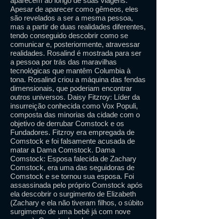
aparecem ao longo de suas viagens.
Apesar de aparecer como gêmeos, eles
são revelados a ser a mesma pessoa,
mas a partir de duas realidades diferentes,
tendo conseguido descobrir como se
comunicar e, posteriormente, atravessar
realidades. Rosalind é mostrada para ser
a pessoa por trás das maravilhas
tecnológicas que mantêm Columbia à
tona. Rosalind criou a máquina das fendas
dimensionais, que poderiam encontrar
outros universos. Daisy Fitzroy: Líder da
insurreição conhecida como Vox Populi,
composta das minorias da cidade com o
objetivo de derrubar Comstock e os
Fundadores. Fitzroy era empregada de
Comstock e foi falsamente acusada de
matar a Dama Comstock. Dama
Comstock: Esposa falecida de Zachary
Comstock, era uma das seguidoras de
Comstock e se tornou sua esposa. Foi
assassinada pelo próprio Comstock após
ela descobrir o surgimento de Elizabeth
(Zachary e ela não tiveram filhos, o súbito
surgimento de uma bebê já com nove