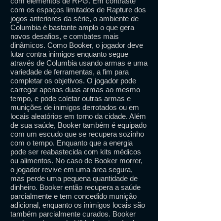
com elementos de RPG. Em contraste
com os espaços limitados de Rapture dos
jogos anteriores da série, o ambiente de
Columbia é bastante amplo o que gera
novos desafios, e combates mais
dinâmicos. Como Booker, o jogador deve
lutar contra inimigos enquanto segue
através de Columbia usando armas e uma
variedade de ferramentas, a fim para
completar os objetivos. O jogador pode
carregar apenas duas armas ao mesmo
tempo, e pode coletar outras armas e
munições de inimigos derrotados ou em
locais aleatórios em torno da cidade. Além
de sua saúde, Booker também é equipado
com um escudo que se recupera sozinho
com o tempo. Enquanto que a energia
pode ser reabastecida com kits médicos
ou alimentos. No caso de Booker morrer,
o jogador revive em uma área segura,
mas perde uma pequena quantidade de
dinheiro. Booker então recupera a saúde
parcialmente e tem concedido munição
adicional, enquanto os inimigos locais são
também parcialmente curados. Booker