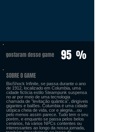
95
%
gostaram desse game
SOBRE O GAME
BioShock Infinite, se passa durante o ano
de 1912, localizado em Columbia, uma
cidade fictícia estilo Steampunk suspensa
no ar por meio de uma tecnologia
chamada de "levitação quântica", dirigíveis
gigantes e balões. Columbia é uma cidade
utópica cheia de vida, cor e alegria…ou
pelo menos assim parece. Tudo tem o seu
porém, e enquanto se passa pelos belos
cenários, há vários NPCs contentes ou
interessantes ao longo da nossa jornada,