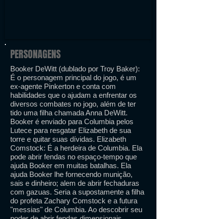
PERSONAGENS
Booker DeWitt (dublado por Troy Baker):
É o personagem principal do jogo, é um
ex-agente Pinkerton e conta com
habilidades que o ajudam a enfrentar os
diversos combates no jogo, além de ter
tido uma filha chamada Anna DeWitt.
Booker é enviado para Columbia pelos
Lutece para resgatar Elizabeth de sua
torre e quitar suas dívidas. Elizabeth
Comstock: É a herdeira de Columbia. Ela
pode abrir fendas no espaço-tempo que
ajuda Booker em muitas batalhas. Ela
ajuda Booker lhe fornecendo munição,
sais e dinheiro; alem de abrir fechaduras
com gazuas. Seria a supostamente a filha
do profeta Zachary Comstock e a futura
"messias" de Columbia. Ao descobrir seu
poder de abrir fendas dimensionais,