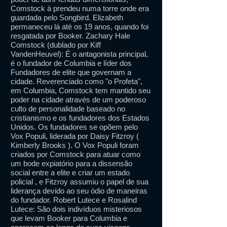
Comstock à prendeu numa torre onde era
guardada pelo Songbird. Elizabeth
permaneceu lá até os 19 anos, quando foi
resgatada por Booker. Zachary Hale
Comstock (dublado por Kiff
VandenHeuvel): É o antagonista principal,
é o fundador de Columbia e líder dos
Fundadores de elite que governam a
cidade. Reverenciado como "o Profeta",
em Columbia, Comstock tem mantido seu
poder na cidade através de um poderoso
culto de personalidade baseado no
cristianismo e os fundadores dos Estados
Unidos. Os fundadores se opõem pelo
Vox Populi, liderada por Daisy Fitzroy (
Kimberly Brooks ). O Vox Populi foram
criados por Comstock para atuar como
um bode expiatório para a dissensão
social entre a elite e criar um estado
policial , e Fitzroy assumiu o papel de sua
liderança devido ao seu ódio de maneiras
do fundador. Robert Lutece e Rosalind
Lutece: São dois indivíduos misteriosos
que levam Booker para Columbia e