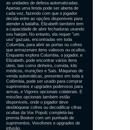
as unidades de defesa automatizadas.
Apenas uma fenda pode ser aberta de
cada vez, fazendo com que o jogador
decida entre as opções disponíveis para
atender a batalha. Elizabeth também tem
a capacidade de abrir fechaduras usando
seu hairpin. No entanto, ela requer "um
uso" gazuas, encontradas em toda
Columbia, para abrir as portas ou cofres
que armazenam itens valiosos ou ocultos.
Enquanto explora Columbia, o jogador, e
Elizabeth, pode encontrar vários itens
úteis, tais como dinheiro, comida, kits
médicos, munições e Sais. Máquinas de
venda automáticas, presentes em toda a
Colômbia, pode ser usado para comprar
suprimentos e upgrades poderosos para
armas, e Vigores opcionais colaterais. E
missões opcionais também estão
disponíveis, onde o jogador deve
desbloquear cofres ou decodificar cifras
ocultas da Vox Populi; completá-las
premia Booker com um punhado de
suprimentos, Voxofones e upgrades de
infusão.