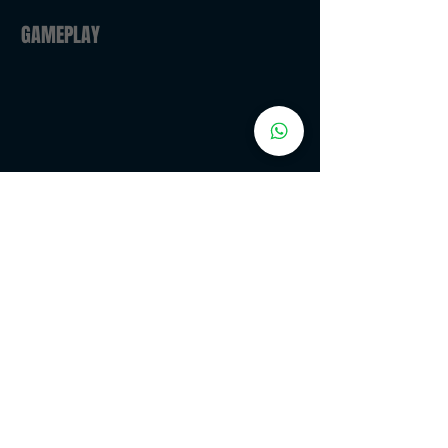
GAMEPLAY
CLASSIFICAÇÃO INDICATIVA: 18 ANOS
NÃO RECOMENDADO
PARA MENORES DE 18
ANOS
Classificação: Coordenação de Classificação Indicativa
PLATAFORMAS:
Microsoft Windows, Mac OS