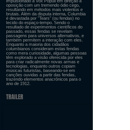
impulsionado a Vox Populi em direção a
oposição com um tremendo ódio cego,
resultando em métodos mais violentos e
brutais. Além da disputa interna, Columbia
é devastada por "Tears" (ou fendas) no
tecido do espaço-tempo. Sendo o
resultado de experimentos científicos do
passado, essas fendas se revelam
passagens para universos alternativos, e
também permitem a interação com eles.
Enquanto a maioria dos cidadãos
columbianos consideram estas fendas
como mera curiosidade, algumas pessoas
têm explorado a visão oferecida por eles
para criar radicalmente novas armas e
tecnologias, enquanto outros copiam
músicas futuristas, baseando-se em
canções ouvidas a partir das fendas,
trazendo elementos anacrônicos para o
ano de 1912.
TRAILER