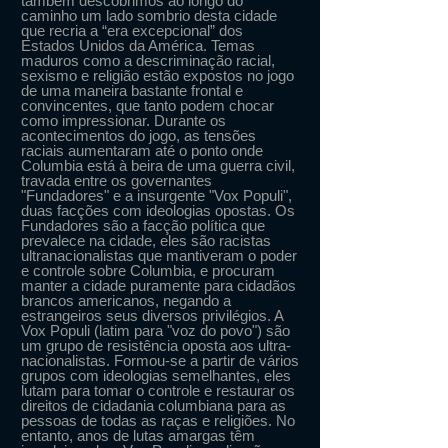
também descobrimos ao longo do
caminho um lado sombrio desta cidade
que recria a “era excepcional” dos
Estados Unidos da América. Temas
maduros como a descriminação racial,
sexismo e religião estão expostos no jogo
de uma maneira bastante frontal e
convincentes, que tanto podem chocar
como impressionar. Durante os
acontecimentos do jogo, as tensões
raciais aumentaram até o ponto onde
Columbia está à beira de uma guerra civil,
travada entre os governantes
"Fundadores" e a insurgente "Vox Populi",
duas facções com ideologias opostas. Os
Fundadores são a facção política que
prevalece na cidade, eles são racistas
ultranacionalistas que mantiveram o poder
e controle sobre Columbia, e procuram
manter a cidade puramente para cidadãos
brancos americanos, negando a
estrangeiros seus diversos privilégios. A
Vox Populi (latim para "voz do povo") são
um grupo de resistência oposta aos ultra-
nacionalistas. Formou-se a partir de vários
grupos com ideologias semelhantes, eles
lutam para tomar o controle e restaurar os
direitos de cidadania columbiana para as
pessoas de todas as raças e religiões. No
entanto, anos de lutas amargas têm