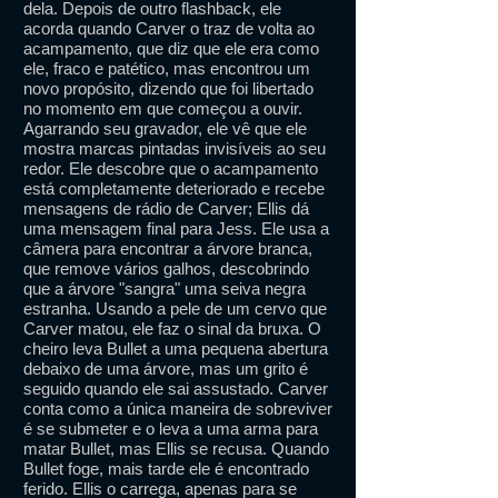
dela. Depois de outro flashback, ele
acorda quando Carver o traz de volta ao
acampamento, que diz que ele era como
ele, fraco e patético, mas encontrou um
novo propósito, dizendo que foi libertado
no momento em que começou a ouvir.
Agarrando seu gravador, ele vê que ele
mostra marcas pintadas invisíveis ao seu
redor. Ele descobre que o acampamento
está completamente deteriorado e recebe
mensagens de rádio de Carver; Ellis dá
uma mensagem final para Jess. Ele usa a
câmera para encontrar a árvore branca,
que remove vários galhos, descobrindo
que a árvore "sangra" uma seiva negra
estranha. Usando a pele de um cervo que
Carver matou, ele faz o sinal da bruxa. O
cheiro leva Bullet a uma pequena abertura
debaixo de uma árvore, mas um grito é
seguido quando ele sai assustado. Carver
conta como a única maneira de sobreviver
é se submeter e o leva a uma arma para
matar Bullet, mas Ellis se recusa. Quando
Bullet foge, mais tarde ele é encontrado
ferido. Ellis o carrega, apenas para se