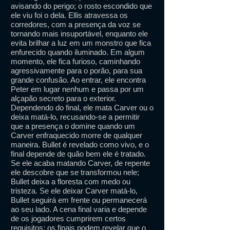
avisando do perigo; o rosto escondido que
ele viu foi o dela. Ellis atravessa os
corredores, com a presença da voz se
tornando mais insuportável, enquanto ele
evita brilhar a luz em um monstro que fica
enfurecido quando iluminado. Em algum
momento, ele fica furioso, caminhando
agressivamente para o porão, para sua
grande confusão. Ao entrar, ele encontra
Peter em lugar nenhum e passa por um
alçapão secreto para o exterior.
Dependendo do final, ele mata Carver ou o
deixa matá-lo, recusando-se a permitir
que a presença o domine quando um
Carver enfraquecido morre de qualquer
maneira. Bullet é revelado como vivo, e o
final depende de quão bem ele é tratado.
Se ele acaba matando Carver, de repente
ele descobre que se transformou nele;
Bullet deixa a floresta com medo ou
tristeza. Se ele deixar Carver matá-lo,
Bullet seguirá em frente ou permanecerá
ao seu lado. A cena final varia e depende
de os jogadores cumprirem certos
requisitos; os finais podem revelar que o