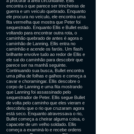
a procurar a área circundante. Ellis
encontra o que parece ser trincheiras de
guerra e um veículo quebrado. Enquanto
ele procura no veículo, ele encontra uma
fita vermelha que mostra que Peter foi
sequestrado. Enquanto Ellis e Bullet estão
voltando para encontrar outra rota, o
caminhão quebrado de antes é agora o
caminhão de Lanning. Ellis entra no
caminhão e acende os faróis. Um flash
brilhante envolve tudo ao redor de Ellis e
ele sai do caminhão para descobrir que
parece ser na manhã seguinte.
Continuando sua busca, Bullet encontra
uma pilha de folhas e galhos e começa a
cavar e choramingar. Ellis descobre o
corpo de Lanning e uma fita mostrando
que Lanning foi assassinado pelo
sequestrador de Peter. Ellis segue Bullet
de volta pelo caminho que eles vieram e
descobriu que o rio que cruzaram agora
está seco. Enquanto atravessava o rio,
Bullet começa a cheirar alguma coisa, o
capacete de um velho soldado. Ellis
começa a examiná-lo e recebe ordens