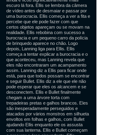
escuro lá fora. Ellis se lembra da câmera
de vídeo antes de desmaiar e passar por
uma burocracia. Ellis começa a ver a fita e
percebe que ele pode fazer com que
certos objetos apareçam ou se movam na
realidade. Ellis rebobina com sucesso a
burocracia e um pequeno carro da polícia
de brinquedo aparece no chão. Logo
depois, Lanning liga para Ellis. Ellis
começa a tentar explicar a burocracia e o
que aconteceu, mas Lanning revela que
eles não encontraram um acampamento
assim. Lanning diz a Ellis para ficar onde
está, para que todos possam se encontrar
e seguir Bullet. Ellis diz a ele que ele não
pode esperar que eles os alcancem e se
desconectem. Ellis e Bullet finalmente
chegam a uma árvore torta com
trepadeiras pretas e galhos brancos. Eles
são inesperadamente perseguidos e
atacados por vários monstros em silhueta
envoltos em folhas e galhos, com Bullet
ajudando Ellis enquanto ele os assusta
com sua lanterna. Ellis e Bullet começam