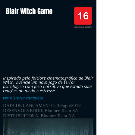
Blair Witch Game
CLASSIFICAÇÃO INDICATIVA
Inspirado pelo folclore cinematográfico de Blair
Witch, vivencie um novo jogo de terror
psicológico com foco narrativo que estuda suas
reações ao medo e estresse.
ver historia completa
DATA DE LANÇAMENTO: 30/ago/2019
DESENVOLVEDOR: Bloober Team SA
DISTRIBUIDORA: Bloober Team NA