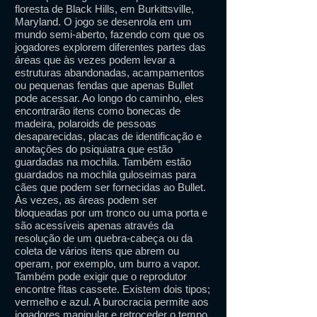
floresta de Black Hills, em Burkittsville,
Maryland. O jogo se desenrola em um
mundo semi-aberto, fazendo com que os
jogadores explorem diferentes partes das
áreas que às vezes podem levar a
estruturas abandonadas, acampamentos
ou pequenas fendas que apenas Bullet
pode acessar. Ao longo do caminho, eles
encontrarão itens como bonecas de
madeira, polaroids de pessoas
desaparecidas, placas de identificação e
anotações do psiquiatra que estão
guardadas na mochila. Também estão
guardados na mochila guloseimas para
cães que podem ser fornecidas ao Bullet.
Às vezes, as áreas podem ser
bloqueadas por um tronco ou uma porta e
são acessíveis apenas através da
resolução de um quebra-cabeça ou da
coleta de vários itens que abrem ou
operam, por exemplo, um burro a vapor.
Também pode exigir que o reprodutor
encontre fitas cassete. Existem dois tipos;
vermelho e azul. A burocracia permite aos
jogadores manipular e retroceder o tempo