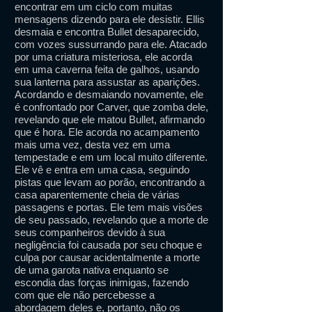
encontrar em um ciclo com muitas
mensagens dizendo para ele desistir. Ellis
desmaia e encontra Bullet desaparecido,
com vozes sussurrando para ele. Atacado
por uma criatura misteriosa, ele acorda
em uma caverna feita de galhos, usando
sua lanterna para assustar as aparições.
Acordando e desmaiando novamente, ele
é confrontado por Carver, que zomba dele,
revelando que ele matou Bullet, afirmando
que é hora. Ele acorda no acampamento
mais uma vez, desta vez em uma
tempestade e em um local muito diferente.
Ele vê e entra em uma casa, seguindo
pistas que levam ao porão, encontrando a
casa aparentemente cheia de várias
passagens e portas. Ele tem mais visões
de seu passado, revelando que a morte de
seus companheiros devido à sua
negligência foi causada por seu choque e
culpa por causar acidentalmente a morte
de uma garota nativa enquanto se
escondia das forças inimigas, fazendo
com que ele não percebesse a
abordagem deles e, portanto, não os