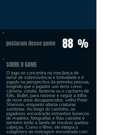
88
%
gostaram desse game
SOBRE O GAME
O jogo se concentra na mecânica de
terror de sobrevivência e furtividade e é
jogado na perspectiva da primeira pessoa,
exigindo que o jogador use itens como
câmera, celular, lanterna ou o cachorro de
Ellis, Bullet, para rastrear e seguir a trilha
de nove anos desaparecidos. velho Peter
Shannon, enquanto afasta criaturas
sombrias. Ao longo do caminho, os
jogadores encontrarão estranhos bonecos
de madeira, fotografias e fitas cassete e
também terão a tarefa de resolver quebra-
cabeças. Como o filme, ele integra o
subgênero da metragem encontrada com