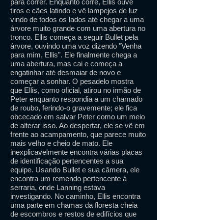
para correr. Enquanto corre, Ellis ouve
tiros e cães latindo e vê lampejos de luz
vindo de todos os lados até chegar a uma
árvore muito grande com uma abertura no
tronco. Ellis começa a seguir Bullet pela
árvore, ouvindo uma voz dizendo "Venha
para mim, Ellis". Ele finalmente chega a
uma abertura, mas cai e começa a
engatinhar até desmaiar de novo e
começar a sonhar. O pesadelo mostra
que Ellis, como oficial, atirou no irmão de
Peter enquanto respondia a um chamado
de roubo, ferindo-o gravemente; ele fica
obcecado em salvar Peter como um meio
de alterar isso. Ao despertar, ele se vê em
frente ao acampamento, que parece muito
mais velho e cheio de mato. Ele
inexplicavelmente encontra várias placas
de identificação pertencentes a sua
equipe. Usando Bullet e sua câmera, ele
encontra um remendo pertencente à
serraria, onde Lanning estava
investigando. No caminho, Ellis encontra
uma parte em chamas da floresta cheia
de escombros e restos de edifícios que