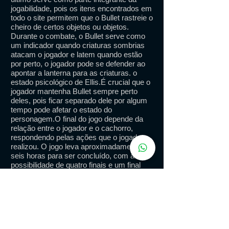
jogabilidade, pois os itens encontrados em
todo o site permitem que o Bullet rastreie o
cheiro de certos objetos ou objetos.
Durante o combate, o Bullet serve como
um indicador quando criaturas sombrias
atacam o jogador e latem quando estão
por perto, o jogador pode se defender ao
apontar a lanterna para as criaturas. o
estado psicológico de Ellis.É crucial que o
jogador mantenha Bullet sempre perto
deles, pois ficar separado dele por algum
tempo pode afetar o estado do
personagem.O final do jogo depende da
relação entre o jogador e o cachorro,
respondendo pelas ações que o jogador
realizou. O jogo leva aproximadamente
seis horas para ser concluído, com a
possibilidade de quatro finais e um final
secreto adicional.
GAMEPLAY