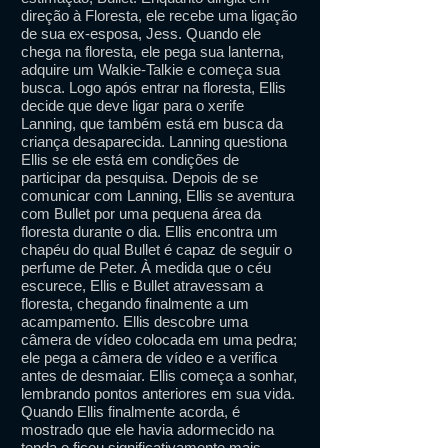
direção à Floresta, ele recebe uma ligação
de sua ex-esposa, Jess. Quando ele
chega na floresta, ele pega sua lanterna,
adquire um Walkie-Talkie e começa sua
busca. Logo após entrar na floresta, Ellis
decide que deve ligar para o xerife
Lanning, que também está em busca da
criança desaparecida. Lanning questiona
Ellis se ele está em condições de
participar da pesquisa. Depois de se
comunicar com Lanning, Ellis se aventura
com Bullet por uma pequena área da
floresta durante o dia. Ellis encontra um
chapéu do qual Bullet é capaz de seguir o
perfume de Peter. À medida que o céu
escurece, Ellis e Bullet atravessam a
floresta, chegando finalmente a um
acampamento. Ellis descobre uma
câmera de vídeo colocada em uma pedra;
ele pega a câmera de vídeo e a verifica
antes de desmaiar. Ellis começa a sonhar,
lembrando pontos anteriores em sua vida.
Quando Ellis finalmente acorda, é
mostrado que ele havia adormecido na
tenda e ficou significativamente mais