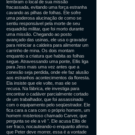
lembram o local de sua missão
fracassada, evitando uma força estranha
cavando as pilhas de folhas. Ele sofre
uma poderosa alucinação de como se
sentiu responsável pela morte de seu
esquadrão militar, que foi morto durante
uma missão. Chegando ao posto
avançado das usinas, ele usa o gravador
para reiniciar a caldeira para alimentar um
carrinho de mina. Os dois montam
enquanto a criatura que habita as folhas
segue. Atravessando uma ponte, Ellis liga
para Jess mais uma vez antes que a
conexão seja perdida, onde ele faz alusão
aos estranhos acontecimentos da floresta.
Ela insiste que ele volte, mas ele se
recusa. Na fábrica, ele investiga para
encontrar o cadáver parcialmente cortado
de um trabalhador, que foi assassinado
com o equipamento pelo seqüestrador. Ele
fica cara a cara com o próprio homem, um
homem misterioso chamado Carver, que
pergunta se ele a vê ". Ele acusa Ellis de
ser fraco, nocauteando-o enquanto afirma
que Peter deve morrer, essa é a vontade