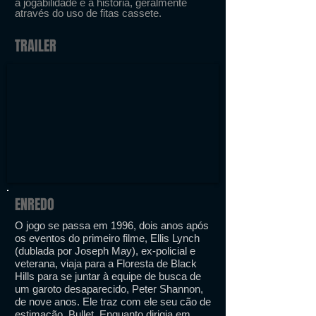
a jogabilidade e a história, geralmente
através do uso de fitas cassete.
TRAILER
ENREDO
O jogo se passa em 1996, dois anos após
os eventos do primeiro filme, Ellis Lynch
(dublada por Joseph May), ex-policial e
veterana, viaja para a Floresta de Black
Hills para se juntar à equipe de busca de
um garoto desaparecido, Peter Shannon,
de nove anos. Ele traz com ele seu cão de
estimação, Bullet. Enquanto dirigia em