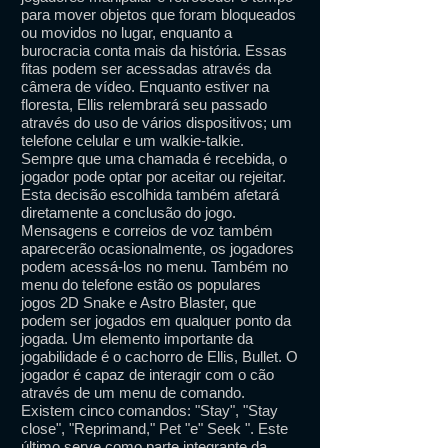
para mover objetos que foram bloqueados
ou movidos no lugar, enquanto a
burocracia conta mais da história. Essas
fitas podem ser acessadas através da
câmera de vídeo. Enquanto estiver na
floresta, Ellis relembrará seu passado
através do uso de vários dispositivos; um
telefone celular e um walkie-talkie.
Sempre que uma chamada é recebida, o
jogador pode optar por aceitar ou rejeitar.
Esta decisão escolhida também afetará
diretamente a conclusão do jogo.
Mensagens e correios de voz também
aparecerão ocasionalmente, os jogadores
podem acessá-los no menu. Também no
menu do telefone estão os populares
jogos 2D Snake e Astro Blaster, que
podem ser jogados em qualquer ponto da
jogada. Um elemento importante da
jogabilidade é o cachorro de Ellis, Bullet. O
jogador é capaz de interagir com o cão
através de um menu de comando.
Existem cinco comandos: "Stay", "Stay
close", "Reprimand," Pet "e" Seek ". Este
último serve como parte integrante da