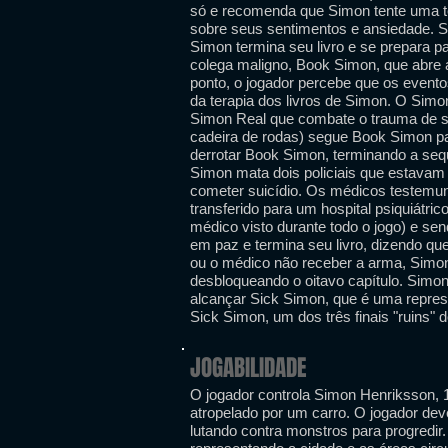
só e recomenda que Simon tente uma ter
sobre seus sentimentos e ansiedade. S
Simon termina seu livro e se prepara p
colega maligno, Book Simon, que abre 
ponto, o jogador percebe que os event
da terapia dos livros de Simon. O Simo
Simon Real que combate o trauma de s
cadeira de rodas) segue Book Simon p
derrotar Book Simon, terminando a seq
Simon mata dois policiais que estavam
cometer suicídio. Os médicos testemun
transferido para um hospital psiquiátri
médico visto durante todo o jogo) e sen
em paz e termina seu livro, dizendo qu
ou o médico não receber a arma, Simon 
desbloqueando o oitavo capítulo. Simon
alcançar Sick Simon, que é uma repres
Sick Simon, um dos três finais "ruins" d
JOGABILIDADE
O jogador controla Simon Henriksson, 
atropelado por um carro. O jogador de
lutando contra monstros para progredir.