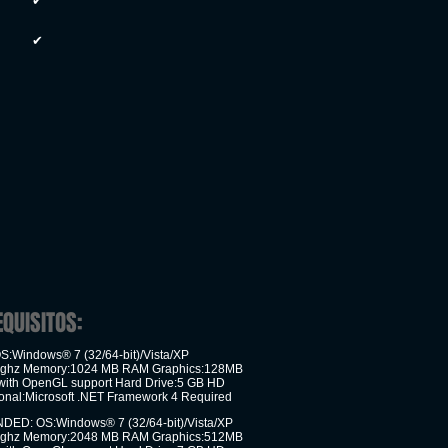
✔
✔
EQUISITOS:
:Windows® 7 (32/64-bit)/Vista/XP
1 ghz Memory:1024 MB RAM Graphics:128MB
with OpenGL support Hard Drive:5 GB HD
ional:Microsoft .NET Framework 4 Required
D: OS:Windows® 7 (32/64-bit)/Vista/XP
2 ghz Memory:2048 MB RAM Graphics:512MB