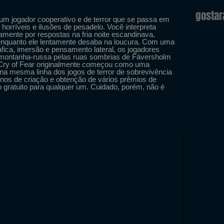
gosta
 um jogador cooperativo e de terror que se passa em
 horríveis e ilusões de pesadelo. Você interpreta
ente por respostas na fria noite escandinava,
enquanto ele lentamente desaba na loucura. Com uma
áfica, imersão e pensamento lateral, os jogadores
montanha-russa pelas ruas sombrias de Fäversholm
 Cry of Fear originalmente começou como uma
 na mesma linha dos jogos de terror de sobrevivência
anos de criação e obtenção de vários prêmios de
 gratuito para qualquer um. Cuidado, porém, não é