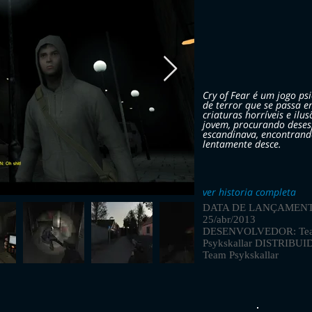
Cry of Fear é um jogo ps
de terror que se passa 
criaturas horríveis e il
jovem, procurando deses
escandinava, encontrand
lentamente desce.
ver historia completa
DATA DE LANÇAMENT
25/abr/2013
DESENVOLVEDOR: Te
Psykskallar DISTRIBU
Team Psykskallar