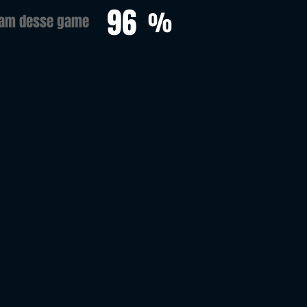
96
%
ram desse game