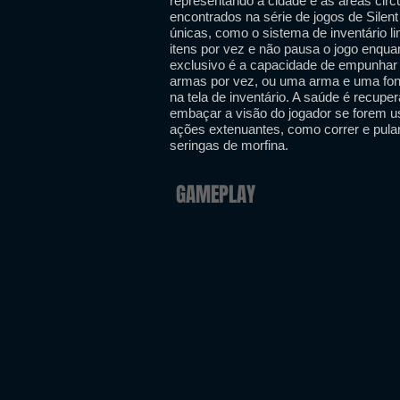
representando a cidade e as áreas circ
encontrados na série de jogos de Silen
únicas, como o sistema de inventário li
itens por vez e não pausa o jogo enquan
exclusivo é a capacidade de empunhar d
armas por vez, ou uma arma e uma font
na tela de inventário. A saúde é recup
embaçar a visão do jogador se forem 
ações extenuantes, como correr e pula
seringas de morfina.
GAMEPLAY