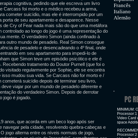
apia cognitiva, pedindo que ele escreva um livro
Francês
e Carcass foi morto e o médico recebeu a arma,
Italiano
ara cometer suicídio, mas ele é interrompido por um
Alemão
a porta de seu apartamento e desaparece. Nesse
os de Cry of Fear nada mais são do que uma metáfora
n controlado ao longo do jogo é uma representação do
ua mente. O verdadeiro Simon (ainda confinado à
ara outro mundo de pesadelo. Real Simon consegue
uência de pesadelo e desencadeando o 4º final, onde
 entrando em seu apartamento para impedi-lo de
ham que Simon teve um episódio psicótico e ele é
co. Recebendo tratamento do Doutor Purnell (que foi o
do visitado regularmente por Sophie, ele se encontra
e isso mudou sua vida. Se Carcass não for morto e /
cometerá suicídio depois de terminar seu livro,
 deve viajar por um mundo de pesadelo diferente e
entação do verdadeiro Simon. Depois de derrotar
PC R
o jogo é jogado.
MINIMUM: OS
Processor:
Video Card 
19 anos, que acorda em um beco logo após ser
space Addit
ve navegar pela cidade, resolvendo quebra-cabeças e
RECOMMENDE
 O jogo alterna entre os níveis normais de jogo,
Processor: