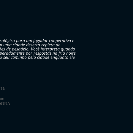
icológico para um jogador cooperativo e
em uma cidade deserta repleta de
usões de pesadelo. Você interpreta quando
peradamente por respostas na fria noite
o seu caminho pela cidade enquanto ele
O:
am
IDORA: