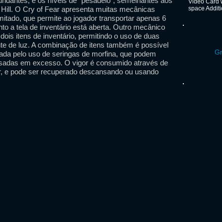
undantes, e os níveis de "pesadelo", semelhantes aos
Video Card 
t Hill. O Cry of Fear apresenta muitas mecânicas
space Addit
mitado, que permite ao jogador transportar apenas 6
to a tela de inventário está aberta. Outro mecânico
ois itens de inventário, permitindo o uso de duas
e de luz. A combinação de itens também é possível
Gr
erada pelo uso de seringas de morfina, que podem
usadas em excesso. O vigor é consumido através de
r, e pode ser recuperado descansando ou usando