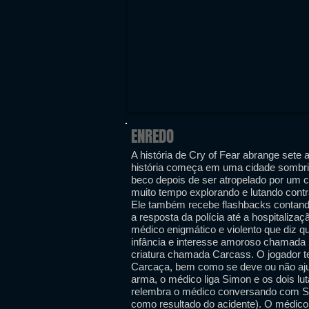
ENREDO
A história de Cry of Fear abrange sete 
história começa em uma cidade sombr
beco depois de ser atropelado por um 
muito tempo explorando e lutando cont
Ele também recebe flashbacks contando
a resposta da polícia até a hospitaliza
médico enigmático e violento que diz 
infância e interesse amoroso chamada 
criatura chamada Carcass. O jogador t
Carcaça, bem como se deve ou não aju
arma, o médico liga Simon e os dois lu
relembra o médico conversando com Si
como resultado do acidente). O médico