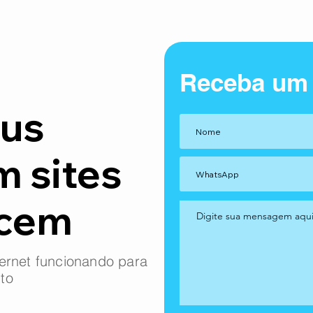
Receba um
us
m sites
ncem
ernet funcionando para
to