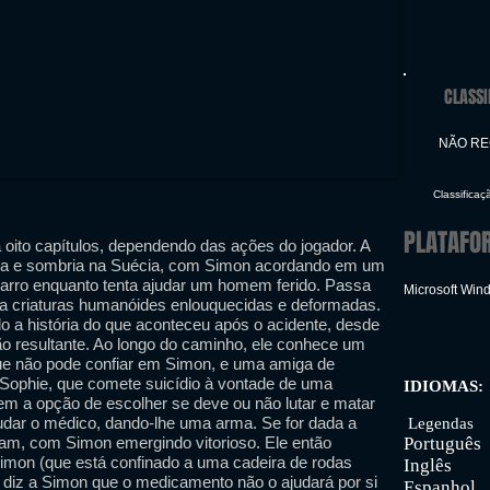
CLASSI
NÃO R
Classificaç
PLATAFO
a oito capítulos, dependendo das ações do jogador. A
ia e sombria na Suécia, com Simon acordando em um
carro enquanto tenta ajudar um homem ferido. Passa
Microsoft Win
ra criaturas humanóides enlouquecidas e deformadas.
 a história do que aconteceu após o acidente, desde
ção resultante. Ao longo do caminho, ele conhece um
que não pode confiar em Simon, e uma amiga de
Sophie, que comete suicídio à vontade de uma
IDIOMAS:
em a opção de escolher se deve ou não lutar e matar
Inter
dar o médico, dando-lhe uma arma. Se for dada a
Legendas
tam, com Simon emergindo vitorioso. Ele então
Português
mon (que está confinado a uma cadeira de rodas
Inglês
 diz a Simon que o medicamento não o ajudará por si
Espanhol