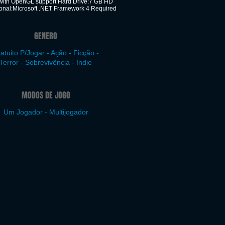
with OpenGL support Hard Drive:7 GB HD
ional:Microsoft .NET Framework 4 Required
GENERO
atuito P/Jogar - Ação - Ficção -
Terror - Sobrevivência - Indie
MODOS DE JOGO
Um Jogador - Multijogador