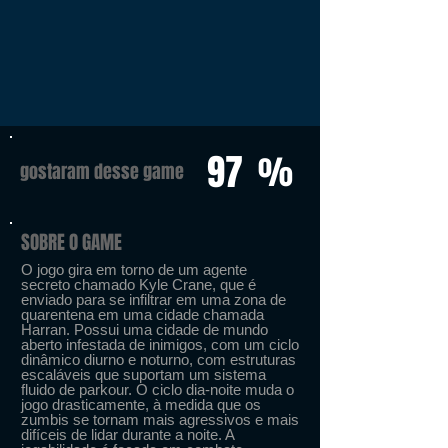
97
%
gostaram desse game
SOBRE O GAME
O jogo gira em torno de um agente
secreto chamado Kyle Crane, que é
enviado para se infiltrar em uma zona de
quarentena em uma cidade chamada
Harran. Possui uma cidade de mundo
aberto infestada de inimigos, com um ciclo
dinâmico diurno e noturno, com estruturas
escaláveis ​​que suportam um sistema
fluido de parkour. O ciclo dia-noite muda o
jogo drasticamente, à medida que os
zumbis se tornam mais agressivos e mais
difíceis de lidar durante a noite. A