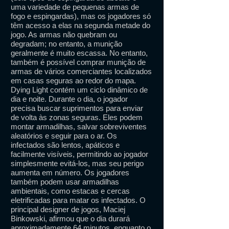
uma variedade de pequenas armas de
fogo e espingardas), mas os jogadores só
têm acesso a elas na segunda metade do
jogo. As armas não quebram ou
degradam; no entanto, a munição
geralmente é muito escassa. No entanto,
também é possível comprar munição de
armas de vários comerciantes localizados
em casas seguras ao redor do mapa.
Dying Light contém um ciclo dinâmico de
dia e noite. Durante o dia, o jogador
precisa buscar suprimentos para enviar
de volta às zonas seguras. Eles podem
montar armadilhas, salvar sobreviventes
aleatórios e seguir para o ar. Os
infectados são lentos, apáticos e
facilmente visíveis, permitindo ao jogador
simplesmente evitá-los, mas seu perigo
aumenta em número. Os jogadores
também podem usar armadilhas
ambientais, como estacas e cercas
eletrificadas para matar os infectados. O
principal designer de jogos, Maciej
Binkowski, afirmou que o dia durará
aproximadamente 64 minutos, enquanto o