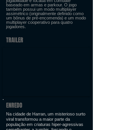
jogabilidade é focada em combate
baseado em armas e parkour. O jogo
também possui um modo multiplayer
assimétrico (originalmente definido como
um bônus de pré-encomenda) e um modo
multiplayer cooperativo para quatro
jogadores.
TRAILER
ENREDO
Na cidade de Harran, um misterioso surto
viral transformou a maior parte da
população em criaturas hiper-agressivas
semelhantes a zumbis, forçando o