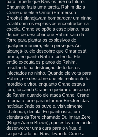
para impedir que Rais os use no futuro.
Enquanto fazia uma tarefa, Rahim diz a
Crane que ele e Omar (Emmerson
Brooks) planejavam bombardear um ninho
volátil com os explosivos encontrados na
escola. Crane se opõe a esse plano, mas
depois de descobrir que Rahim saiu da
Torre para plantar os explosivos de
qualquer maneira, ele o persegue. Ao
alcançá-lo, ele descobre que Omar está
morto, enquanto Rahim foi ferido. Ele
então executa os planos de Rahim,
resultando na destruição de todos os
infectados no ninho. Quando ele volta para
Rahim, ele descobre que ele realmente foi
mordido e virou enquanto Crane estava
fora, forçando Crane a quebrar o pescoço
de Rahim quando ele ataca Crane. Crane
retorna à torre para informar Brecken das
notícias; Jade os ouve e, visivelmente
chateada, decola. Enquanto isso, um
cientista da Torre chamado Dr. Imran Zere
(Roger Aaron Brown), que estava tentando
desenvolver uma cura para o vírus, é
sequestrado por Rais, levando Crane a