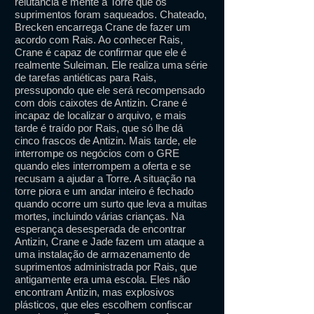
relutância e mente à Torre que os
suprimentos foram saqueados. Chateado,
Brecken encarrega Crane de fazer um
acordo com Rais. Ao conhecer Rais,
Crane é capaz de confirmar que ele é
realmente Suleiman. Ele realiza uma série
de tarefas antiéticas para Rais,
pressupondo que ele será recompensado
com dois caixotes de Antizin. Crane é
incapaz de localizar o arquivo, e mais
tarde é traído por Rais, que só lhe dá
cinco frascos de Antizin. Mais tarde, ele
interrompe os negócios com o GRE
quando eles interrompem a oferta e se
recusam a ajudar a Torre. A situação na
torre piora e um andar inteiro é fechado
quando ocorre um surto que leva a muitas
mortes, incluindo várias crianças. Na
esperança desesperada de encontrar
Antizin, Crane e Jade fazem um ataque a
uma instalação de armazenamento de
suprimentos administrada por Rais, que
antigamente era uma escola. Eles não
encontram Antizin, mas explosivos
plásticos, que eles escolhem confiscar