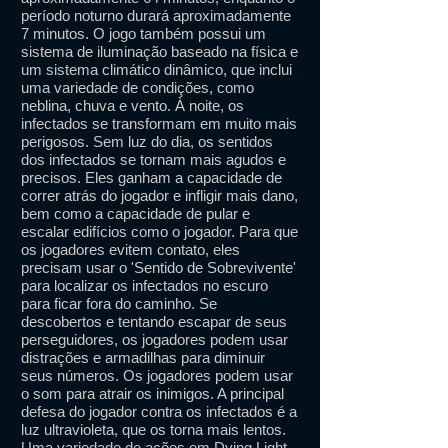
período noturno durará aproximadamente
7 minutos. O jogo também possui um
sistema de iluminação baseado na física e
um sistema climático dinâmico, que inclui
uma variedade de condições, como
neblina, chuva e vento. À noite, os
infectados se transformam em muito mais
perigosos. Sem luz do dia, os sentidos
dos infectados se tornam mais agudos e
precisos. Eles ganham a capacidade de
correr atrás do jogador e infligir mais dano,
bem como a capacidade de pular e
escalar edifícios como o jogador. Para que
os jogadores evitem contato, eles
precisam usar o 'Sentido de Sobrevivente'
para localizar os infectados no escuro
para ficar fora do caminho. Se
descobertos e tentando escapar de seus
perseguidores, os jogadores podem usar
distrações e armadilhas para diminuir
seus números. Os jogadores podem usar
o som para atrair os inimigos. A principal
defesa do jogador contra os infectados é a
luz ultravioleta, que os torna mais lentos.
Uma variedade de ações em Dying Light