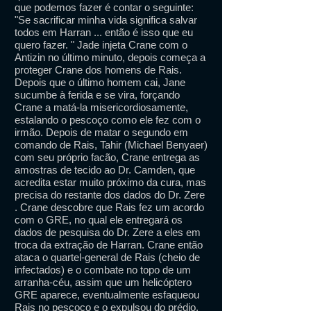
que podemos fazer é contar o seguinte:
"Se sacrificar minha vida significa salvar
todos em Harran ... então é isso que eu
quero fazer. " Jade injeta Crane com o
Antizin no último minuto, depois começa a
proteger Crane dos homens de Rais.
Depois que o último homem cai, Jane
sucumbe à ferida e se vira, forçando
Crane a matá-la misericordiosamente,
estalando o pescoço como ele fez com o
irmão. Depois de matar o segundo em
comando de Rais, Tahir (Michael Benyaer)
com seu próprio facão, Crane entrega as
amostras de tecido ao Dr. Camden, que
acredita estar muito próximo da cura, mas
precisa do restante dos dados do Dr. Zere
. Crane descobre que Rais fez um acordo
com o GRE, no qual ele entregará os
dados de pesquisa do Dr. Zere a eles em
troca da extração de Harran. Crane então
ataca o quartel-general de Rais (cheio de
infectados) e o combate no topo de um
arranha-céu, assim que um helicóptero
GRE aparece, eventualmente esfaqueou
Rais no pescoço e o expulsou do prédio.