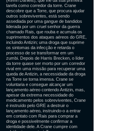
(Kevin Daniels), que lhe dá sua primeira
tarefa como corredor da torre. Crane
descobre que a Torre, que procura ajudar
outros sobreviventes, está sendo
assediada por uma gangue de bandidos
liderada por um cruel senhor da guerra
chamado Rais, que rouba e acumula os
suprimentos dos ataques aéreos do GRE,
incluindo Antizin; uma droga que suprime
os sintomas da infecção e retarda o
processo de se transformar em um
zumbi. Depois de Harris Brecken, o líder
da torre quase ser morto por um corredor
rival em uma missão para recuperar uma
queda de Antizin, a necessidade da droga
na Torre se torna imensa. Crane se
voluntaria e consegue alcançar um
lançamento aéreo contendo Antizin, mas,
apesar da extrema necessidade do
medicamento pelos sobreviventes, Crane
é instruído pelo GRE a destruir o
lançamento aéreo, instruindo-o a entrar
em contato com Rais para comprar a
droga e possivelmente confirmar a
identidade dele. A Crane cumpre com