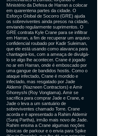
Ministério da Defesa de Harran a colocar
em quarentena partes da cidade. O
Esforço Global de Socorro (GRE) ajuda
os sobreviventes ainda presos na cidade,
enviando regularmente suprimentos. O
GRE contrata Kyle Crane para se infiltrar
em Harran, a fim de recuperar um arquivo
confidencial roubado por Kadir Suleiman,
que ele está usando como alavanca para
chantageá-los, com a ameaça de divulgá-
lo se algo lhe acontecer. Crane é jogado
no ar em Harran, onde é emboscado por
uma gangue de bandidos hostis. Como o
ataque infectado, Crane é mordido e
infectado, mas resgatado por Jade
Aldemir (Nazneen Contractors) e Amir
Ghoreyshi (Roy Vongtama). Amir se
sacrifica para comprar Jade e Crane, e
Jade o leva a um santuário de
sobreviventes chamado Torre. Crane
acorda e é apresentado a Rahim Aldemir
(Suraj Partha), irmão mais novo de Jade.
Rahim ensina a Crane algumas noções
básicas de parkour e o envia para Spike