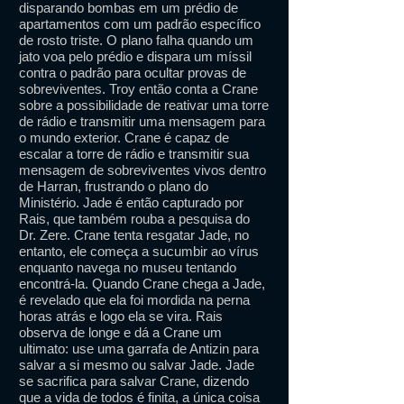
disparando bombas em um prédio de
apartamentos com um padrão específico
de rosto triste. O plano falha quando um
jato voa pelo prédio e dispara um míssil
contra o padrão para ocultar provas de
sobreviventes. Troy então conta a Crane
sobre a possibilidade de reativar uma torre
de rádio e transmitir uma mensagem para
o mundo exterior. Crane é capaz de
escalar a torre de rádio e transmitir sua
mensagem de sobreviventes vivos dentro
de Harran, frustrando o plano do
Ministério. Jade é então capturado por
Rais, que também rouba a pesquisa do
Dr. Zere. Crane tenta resgatar Jade, no
entanto, ele começa a sucumbir ao vírus
enquanto navega no museu tentando
encontrá-la. Quando Crane chega a Jade,
é revelado que ela foi mordida na perna
horas atrás e logo ela se vira. Rais
observa de longe e dá a Crane um
ultimato: use uma garrafa de Antizin para
salvar a si mesmo ou salvar Jade. Jade
se sacrifica para salvar Crane, dizendo
que a vida de todos é finita, a única coisa