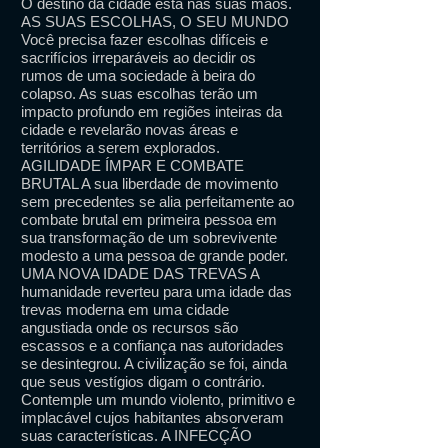
O destino da cidade está nas suas mãos.
AS SUAS ESCOLHAS, O SEU MUNDO
Você precisa fazer escolhas difíceis e
sacrifícios irreparáveis ao decidir os
rumos de uma sociedade à beira do
colapso. As suas escolhas terão um
impacto profundo em regiões inteiras da
cidade e revelarão novas áreas e
territórios a serem explorados.
AGILIDADE ÍMPAR E COMBATE
BRUTAL A sua liberdade de movimento
sem precedentes se alia perfeitamente ao
combate brutal em primeira pessoa em
sua transformação de um sobrevivente
modesto a uma pessoa de grande poder.
UMA NOVA IDADE DAS TREVAS A
humanidade reverteu para uma idade das
trevas moderna em uma cidade
angustiada onde os recursos são
escassos e a confiança nas autoridades
se desintegrou. A civilização se foi, ainda
que seus vestígios digam o contrário.
Contemple um mundo violento, primitivo e
implacável cujos habitantes absorveram
suas características. A INFECÇÃO