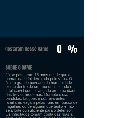
0
%
gostaram desse game
SOBRE O GAME
Já se passaram 15 anos desde que a
humanidade foi derrotada pelo vírus. O
último grande povoado da humanidade
existe dentro de um mundo infectado e
implacável que foi lançado em uma idade
das trevas modernas. Durante o dia,
bandidos, facções e sobreviventes
familiares vagam pelas ruas em busca de
migalhas ou de alguém que tenha e não
seja forte ou suficiente para o defensor.
Os infectados tomam conta das ruas à