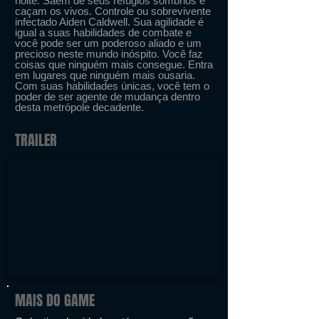
noite. Saem de seus refúgios sombrios e
caçam os vivos. Controle ou sobrevivente
infectado Aiden Caldwell. Sua agilidade é
igual a suas habilidades de combate e
você pode ser um poderoso aliado e um
precioso neste mundo inóspito. Você faz
coisas que ninguém mais consegue. Entra
em lugares que ninguém mais ousaria.
Com suas habilidades únicas, você tem o
poder de ser agente de mudança dentro
desta metrópole decadente.
TRAILER
MAIS DO GAME