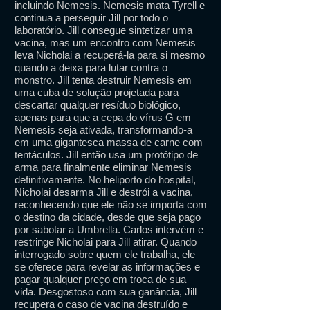
incluindo Nemesis. Nemesis mata Tyrell e
continua a perseguir Jill por todo o
laboratório. Jill consegue sintetizar uma
vacina, mas um encontro com Nemesis
leva Nicholai a recuperá-la para si mesmo
quando a deixa para lutar contra o
monstro. Jill tenta destruir Nemesis em
uma cuba de solução projetada para
descartar qualquer resíduo biológico,
apenas para que a cepa do vírus G em
Nemesis seja ativada, transformando-a
em uma gigantesca massa de carne com
tentáculos. Jill então usa um protótipo de
arma para finalmente eliminar Nemesis
definitivamente. No heliporto do hospital,
Nicholai desarma Jill e destrói a vacina,
reconhecendo que ele não se importa com
o destino da cidade, desde que seja pago
por sabotar a Umbrella. Carlos intervém e
restringe Nicholai para Jill atirar. Quando
interrogado sobre quem ele trabalha, ele
se oferece para revelar as informações e
pagar qualquer preço em troca de sua
vida. Desgostoso com sua ganância, Jill
recupera o caso de vacina destruído e