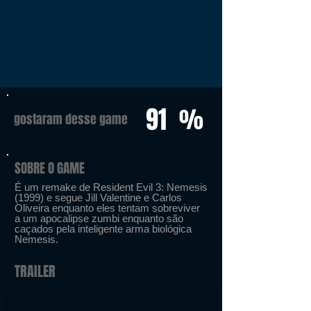
91
%
gostaram desse game
SOBRE O GAME
É um remake de Resident Evil 3: Nemesis
(1999) e segue Jill Valentine e Carlos
Oliveira enquanto eles tentam sobreviver
a um apocalipse zumbi enquanto são
caçados pela inteligente arma biológica
Nemesis.
TRAILER