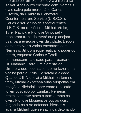
mordido por um zumbi e diz a Jill para se
salvar. Após outro encontro com Nemesis,
ela é salva pelo mercenário Carlos
Oliveira, da Umbrella Biohazard
Countermeasure Service (U.B.C.S.).
Carlos e seu grupo de sobreviventes
U.B.C.S. mercenários - Mikhail Victor,
Tyrell Patrick e Nicholai Ginovaef -
montaram trens do metrô que planejam
usar para evacuar civis da cidade. Depois
de sobreviver a vários encontros com
Nemesis, Jill consegue reativar o poder do
metrô, enquanto Carlos e Tyrell
permanecem na cidade para procurar o
Dr. Nathaniel Bard, um cientista da
Umbrella que pode saber como fazer uma
vacina para o vírus T e salvar a cidade.
Quando Jill, Nicholai e Mikhail partem no
trem, Mikhail expressa suas suspeitas em
relação a Nicholai sobre como o pelotão
foi emboscado por zumbis. Nêmesis
repentinamente ataca o trem e mata os
civis; Nicholai bloqueia os outros dois,
forçando-os a se defender. Nemesis
agarra Mikhail, que se sacrifica detonando