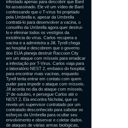
infestado apenas para descobrir que Bard
foi assassinado. Ele vê um vídeo de Bard
confessando que o T-vírus foi projetado
pela Umbrella e, apesar da Umbrella
contratá-lo para desenvolver a vacina, o
conselho da Umbrella agora quer destruí-
lo e eliminar todos os vestígios da
existência do vírus. Carlos recupera a
vacina e a administra a Jill. Tyrell chega
ao hospital e descobrem que o governo
dos EUA planeja destruir Raccoon City
em um ataque com mísseis para erradicar
a infestação por T-Virus. Carlos viaja para
o laboratório NEST 2, embaixo do hospital,
para encontrar mais vacinas, enquanto
Tyrell tenta entrar em contato com quem
puder para impedir o ataque com mísseis.
Jill acorda no dia do ataque com mísseis,
1º de outubro, e persegue Carlos até o
NEST 2. Ela encontra Nicholai, que se
revela um supervisor contratado por um
contratado desconhecido para sabotar os
esforços da Umbrella para ocultar seu
envolvimento e observar e coletar dados.
de ataques de várias armas biológicas,