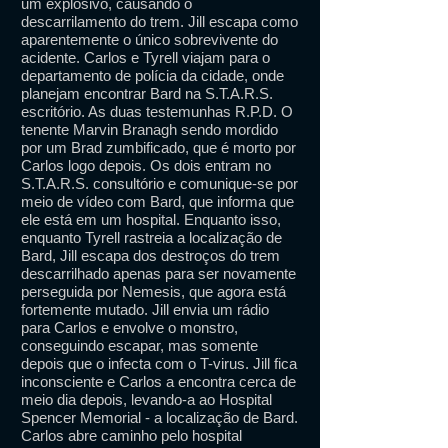
um explosivo, causando o
descarrilamento do trem. Jill escapa como
aparentemente o único sobrevivente do
acidente. Carlos e Tyrell viajam para o
departamento de polícia da cidade, onde
planejam encontrar Bard na S.T.A.R.S.
escritório. As duas testemunhas R.P.D. O
tenente Marvin Branagh sendo mordido
por um Brad zumbificado, que é morto por
Carlos logo depois. Os dois entram no
S.T.A.R.S. consultório e comunique-se por
meio de vídeo com Bard, que informa que
ele está em um hospital. Enquanto isso,
enquanto Tyrell rastreia a localização de
Bard, Jill escapa dos destroços do trem
descarrilhado apenas para ser novamente
perseguida por Nemesis, que agora está
fortemente mutado. Jill envia um rádio
para Carlos e envolve o monstro,
conseguindo escapar, mas somente
depois que o infecta com o T-virus. Jill fica
inconsciente e Carlos a encontra cerca de
meio dia depois, levando-a ao Hospital
Spencer Memorial - a localização de Bard.
Carlos abre caminho pelo hospital