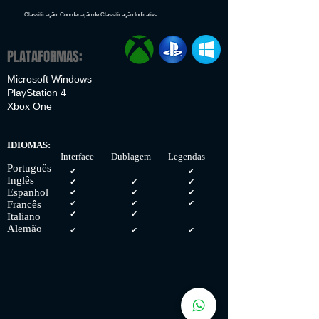
Classificação: Coordenação de Classificação Indicativa
PLATAFORMAS:
Microsoft Windows
PlayStation 4
Xbox One
IDIOMAS:
Interface Dublagem Legendas
Português
✔
✔
Inglês
✔
✔
✔
Espanhol
✔
✔
✔
Francês
✔
✔
✔
✔
✔
Italiano
Alemão
✔
✔
✔