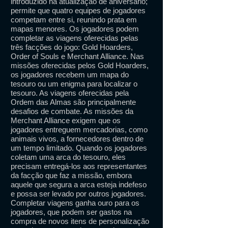
introduzido na atualização de aniversário;
permite que quatro equipes de jogadores
competam entre si, reunindo prata em
mapas menores. Os jogadores podem
completar as viagens oferecidas pelas
três facções do jogo: Gold Hoarders,
Order of Souls e Merchant Alliance. Nas
missões oferecidas pelos Gold Hoarders,
os jogadores recebem um mapa do
tesouro ou um enigma para localizar o
tesouro. As viagens oferecidas pela
Ordem das Almas são principalmente
desafios de combate. As missões da
Merchant Alliance exigem que os
jogadores entreguem mercadorias, como
animais vivos, a fornecedores dentro de
um tempo limitado. Quando os jogadores
coletam uma arca do tesouro, eles
precisam entregá-los aos representantes
da facção que faz a missão, embora
aquele que segura a arca esteja indefeso
e possa ser levado por outros jogadores.
Completar viagens ganha ouro para os
jogadores, que podem ser gastos na
compra de novos itens de personalização