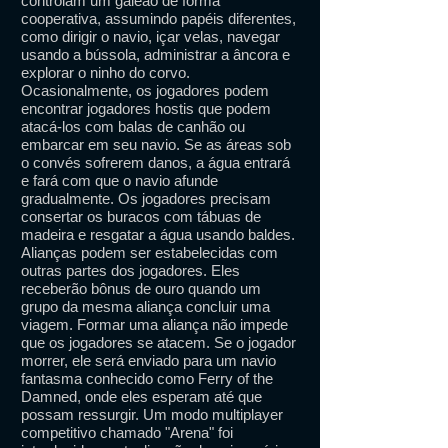
controlam um galeão de forma
cooperativa, assumindo papéis diferentes,
como dirigir o navio, içar velas, navegar
usando a bússola, administrar a âncora e
explorar o ninho do corvo.
Ocasionalmente, os jogadores podem
encontrar jogadores hostis que podem
atacá-los com balas de canhão ou
embarcar em seu navio. Se as áreas sob
o convés sofrerem danos, a água entrará
e fará com que o navio afunde
gradualmente. Os jogadores precisam
consertar os buracos com tábuas de
madeira e resgatar a água usando baldes.
Alianças podem ser estabelecidas com
outras partes dos jogadores. Eles
receberão bônus de ouro quando um
grupo da mesma aliança concluir uma
viagem. Formar uma aliança não impede
que os jogadores se atacem. Se o jogador
morrer, ele será enviado para um navio
fantasma conhecido como Ferry of the
Damned, onde eles esperam até que
possam ressurgir. Um modo multiplayer
competitivo chamado "Arena" foi