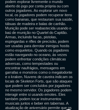
podem explorar livremente o mundo
aberto do jogo por conta própria ou com
outros jogadores. Ao explorar um novo
local, os jogadores podem recuperar itens
como bananas, que restauram sua saúde,
tábuas de madeira e balas de canhão.
Munição pode ser reabastecida usando o
baú de munição no Quartel do Capitão.
Armas, incluindo facas, pistolas,
espingardas e rifles de precisão, podem
ser usadas para derrotar inimigos hostis
como esqueletos. Quando os jogadores
estão navegando no oceano, às vezes
podem enfrentar condições climáticas
adversas, como tempestades ou
encontrar naufrágios, mensagens em
garrafas e monstros como o megalodonte
e o kraken. Nuvens de caveira indicam os
locais de Skeleton Forts, que são ataques
que podem ser concluídos por jogadores
no mesmo servidor. Os jogadores podem
interagir entre si usando emotes. Eles
também podem tocar instrumentos
musicais juntos e beber em tabernas. A
atualização de aniversário permite que os