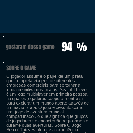
94
%
gostaram desse game
SOBRE O GAME
O jogador assume o papel de um pirata
que completa viagens de diferentes
empresas comerciais para se tornar a
lenda definitiva dos piratas. Sea of ​​Thieves
é um jogo multiplayer em primeira pessoa
no qual os jogadores cooperam entre si
para explorar um mundo aberto através de
um navio pirata. O jogo é descrito como
um "jogo de aventura mundial
compartilhado", o que significa que grupos
de jogadores se encontrarão regularmente
durante suas aventuras. Sobre O Jogo
Sea of Thieves oferece a experiência