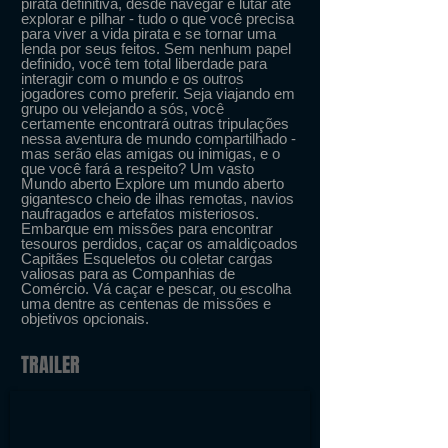
pirata definitiva, desde navegar e lutar até
explorar e pilhar - tudo o que você precisa
para viver a vida pirata e se tornar uma
lenda por seus feitos. Sem nenhum papel
definido, você tem total liberdade para
interagir com o mundo e os outros
jogadores como preferir. Seja viajando em
grupo ou velejando a sós, você
certamente encontrará outras tripulações
nessa aventura de mundo compartilhado -
mas serão elas amigas ou inimigas, e o
que você fará a respeito? Um vasto
Mundo aberto Explore um mundo aberto
gigantesco cheio de ilhas remotas, navios
naufragados e artefatos misteriosos.
Embarque em missões para encontrar
tesouros perdidos, caçar os amaldiçoados
Capitães Esqueletos ou coletar cargas
valiosas para as Companhias de
Comércio. Vá caçar e pescar, ou escolha
uma dentre as centenas de missões e
objetivos opcionais.
TRAILER