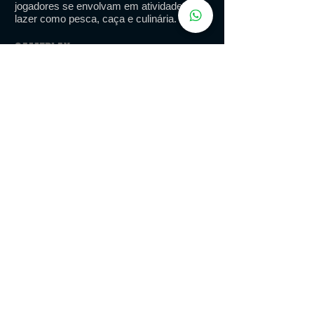
jogadores se envolvam em atividades de
lazer como pesca, caça e culinária.
GAMEPLAY
CLASSIFICAÇÃO INDICATIVA: 12 ANOS
NÃO RECOMENDADO
PARA MENORES DE 12
ANOS
Classificação: Coordenação de Classificação Indicativa
PLATAFORMAS: