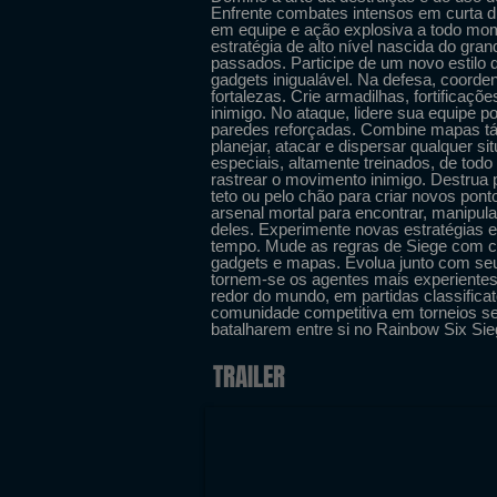
Enfrente combates intensos em curta dist
em equipe e ação explosiva a todo mome
estratégia de alto nível nascida do gr
passados. Participe de um novo estilo 
gadgets inigualável. Na defesa, coord
fortalezas. Crie armadilhas, fortificaç
inimigo. No ataque, lidere sua equipe p
paredes reforçadas. Combine mapas tát
planejar, atacar e dispersar qualquer s
especiais, altamente treinados, de tod
rastrear o movimento inimigo. Destrua p
teto ou pelo chão para criar novos po
arsenal mortal para encontrar, manipula
deles. Experimente novas estratégias e
tempo. Mude as regras de Siege com ca
gadgets e mapas. Evolua junto com 
tornem-se os agentes mais experientes
redor do mundo, em partidas classificat
comunidade competitiva em torneios se
batalharem entre si no Rainbow Six Si
TRAILER