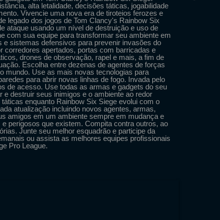
ância, alta letalidade, decisões táticas, jogabilidade
nto. Vivencie uma nova era de tiroteios ferozes e
ande legado dos jogos de Tom Clancy's Rainbow Six
de ataque usando um nível de destruição e uso de
ene com sua equipe para transformar seu ambiente em
ões e sistemas defensivos para prevenir invasões do
or corredores apertados, portas com barricadas e
icos, drones de observação, rapel e mais, a fim de
ituação. Escolha entre dezenas de agentes de forças
o o mundo. Use as mais novas tecnologias para
aredes para abrir novas linhas de fogo. Invada pelo
ntos de acesso. Use todas as armas e gadgets do seu
r e destruir seus inimigos e o ambiente ao redor
 táticas enquanto Rainbow Six Siege evolui com o
da atualização incluindo novos agentes, armas,
seus amigos em um ambiente sempre em mudança e
 e perigosos que existem. Compita contra outros, ao
órias. Junte seu melhor esquadrão e participe da
manais ou assista as melhores equipes profissionais
ege Pro League.