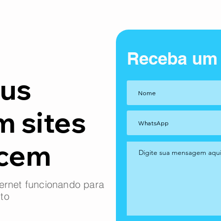
Receba um
us
m sites
ncem
ernet funcionando para
to