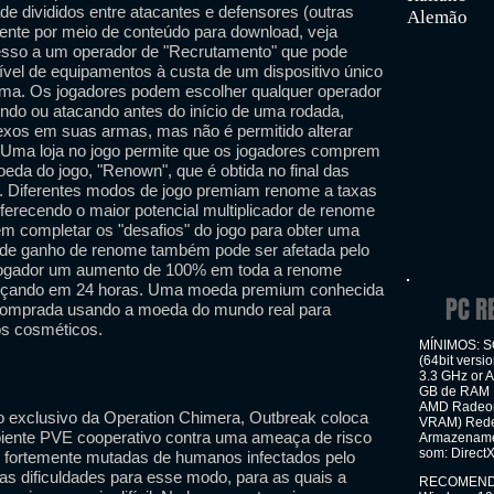
de divididos entre atacantes e defensores (outras
Alemão
ente por meio de conteúdo para download, veja
sso a um operador de "Recrutamento" que pode
ível de equipamentos à custa de um dispositivo único
rma. Os jogadores podem escolher qualquer operador
ndo ou atacando antes do início de uma rodada,
xos em suas armas, mas não é permitido alterar
. Uma loja no jogo permite que os jogadores comprem
da do jogo, "Renown", que é obtida no final das
go. Diferentes modos de jogo premiam renome a taxas
oferecendo o maior potencial multiplicador de renome
m completar os "desafios" do jogo para obter uma
 de ganho de renome também pode ser afetada pelo
o jogador um aumento de 100% em toda a renome
meçando em 24 horas. Uma moeda premium conhecida
PC R
comprada usando a moeda do mundo real para
os cosméticos.
MÍNIMOS: SO
(64bit versi
3.3 GHz or 
GB de RAM P
AMD Radeon 
o exclusivo da Operation Chimera, Outbreak coloca
VRAM) Rede:
iente PVE cooperativo contra uma ameaça de risco
Armazenamen
som: Direct
mas fortemente mutadas de humanos infectados pelo
uas dificuldades para esse modo, para as quais a
RECOMENDAD