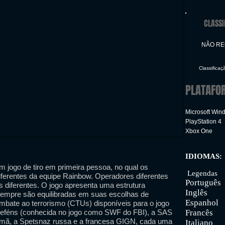
CLASSI
NÃO R
Classificaç
PLATAFO
Microsoft Win
PlayStation 4
Xbox One
IDIOMAS:
Inter
 jogo de tiro em primeira pessoa, no qual os
Legendas
iferentes da equipe Rainbow. Operadores diferentes
Português
 diferentes. O jogo apresenta uma estrutura
Inglês
sempre são equilibradas em suas escolhas de
Espanhol
mbate ao terrorismo (CTUs) disponíveis para o jogo
 reféns (conhecida no jogo como SWF do FBI), a SAS
Francês
emã, a Spetsnaz russa e a francesa GIGN, cada uma
Italiano