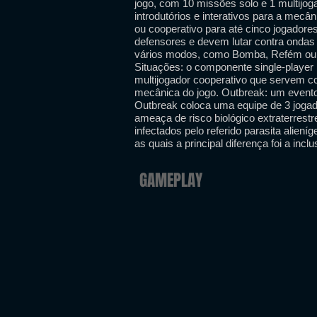
jogo, com 10 missões solo e 1 multijog
introdutórios e interativos para a mecân
ou cooperativo para até cinco jogador
defensores e devem lutar contra ondas de
vários modos, como Bomba, Refém ou E
Situações: o componente single-player 
multijogador cooperativo que servem com
mecânica do jogo. Outbreak: um evento
Outbreak coloca uma equipe de 3 joga
ameaça de risco biológico extraterres
infectados pelo referido parasita alien
as quais a principal diferença foi a incl
GAMEPLAY