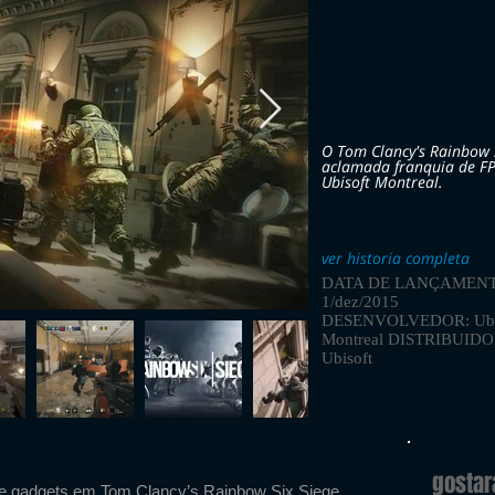
O Tom Clancy's Rainbow 
aclamada franquia de FP
Ubisoft Montreal.
ver historia completa
DATA DE LANÇAMENT
1/dez/2015
DESENVOLVEDOR: Ubi
Montreal DISTRIBUID
Ubisoft
gosta
de gadgets em Tom Clancy’s Rainbow Six Siege.