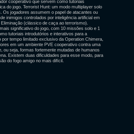
ador cooperativo que servem como tutoriais
ica do jogo. Terrorist Hunt: um modo multiplayer solo
es. Os jogadores assumem o papel de atacantes ou
 inimigos controlados por inteligência artificial em
liminação (clássico de caça ao terrorismo).
mais significativo do jogo, com 10 missões solo e 1
o tutoriais introdutórios e interativos para a
 por tempo limitado exclusivo da Operation Chimera,
dores em um ambiente PVE cooperativo contra uma
tre, ou seja, formas fortemente mutadas de humanos
ígena. Existem duas dificuldades para esse modo, para
usão do fogo amigo no mais difícil.