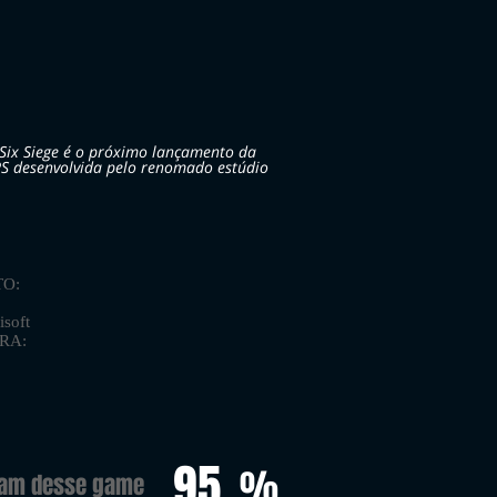
Six Siege é o próximo lançamento da
S desenvolvida pelo renomado estúdio
O:
soft
ORA:
95
%
ram desse game