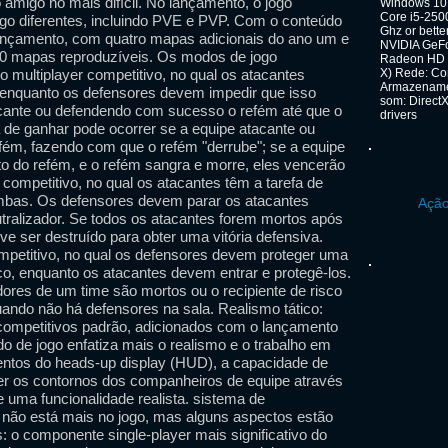
go amigo no mais difícil. No lançamento, o jogo
Windows 10 (
Core i5-250
go diferentes, incluindo PVE e PVP. Com o conteúdo
Ghz or bett
ançamento, com quatro mapas adicionais do ano um e
NVIDIA GeFo
 20 mapas reproduzíveis. Os modos de jogo
Radeon HD 7
multiplayer competitivo, no qual os atacantes
X) Rede: Co
Armazenamen
 enquanto os defensores devem impedir que isso
som: DirectX
acante ou defendendo com sucesso o refém até que o
drivers
de ganhar pode ocorrer se a equipe atacante ou
efém, fazendo com que o refém "derrube"; se a equipe
o do refém, e o refém sangra e morre, eles vencerão
ompetitivo, no qual os atacantes têm a tarefa de
mbas. Os defensores devem parar os atacantes
Ação
tralizador. Se todos os atacantes forem mortos após
eve ser destruído para obter uma vitória defensiva.
petitivo, no qual os defensores devem proteger uma
ico, enquanto os atacantes devem entrar e protegê-los.
dores de um time são mortos ou o recipiente de risco
uando não há defensores na sala. Realismo tático:
competitivos padrão, adicionados com o lançamento
 de jogo enfatiza mais o realismo e o trabalho em
entos do heads-up display (HUD), a capacidade de
er os contornos dos companheiros de equipe através
e uma funcionalidade realista. sistema de
não está mais no jogo, mas alguns aspectos estão
: o componente single-player mais significativo do