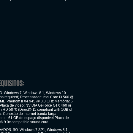
EQUISITOS:
: Windows 7, Windows 8.1, Windows 10
ons required) Processador: Intel Core i3 560 @
AMD Phenom II X4 945 @ 3.0 GHz Memória: 6
laca de vídeo: NVIDIA GeForce GTX 460 or
HD 5870 (DirectX-11 compliant with 1GB of
 Conexão de internet banda larga
to: 61 GB de espaço disponível Placa de
X® 9.0c compatible sound card
OS: SO: Windows 7 SP1, Windows 8.1,