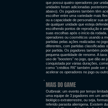
que possui quatro operadores por unida
unidades foram adicionadas posteriorm
abaixo). Os jogadores também têm ace
escolher entre uma variedade mais flex
ou a capacidade de personalizar sua a
de qualquer unidade que esteja defende
escolhendo pontos de reprodução e ane
suas escolhas após o início da rodada
operadores ou cosméticos usando a moe
partidas pelas ações realizadas no jo
diferentes, com partidas classificadas 
por partida. Os jogadores também pode
pequena quantidade de renome. A taxa
uso de "boosters" no jogo, que dão a
conquistada por várias durações, co
como "créditos R6" também pode ser 
acelerar os operadores no jogo ou outr
MAIS DO GAME
Outbreak: um evento por tempo limitad
uma equipe de 3 jogadores em um amb
biológico extraterrestre, ou seja, for
referido parasita alienígena. Existem d