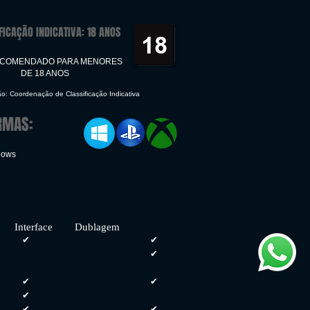
FICAÇÃO INDICATIVA: 18 ANOS
ECOMENDADO PARA MENORES
DE 18 ANOS
ão: Coordenação de Classificação Indicativa
RMAS:
dows
face Dublagem
✔
✔
✔
✔
✔
✔
✔
✔