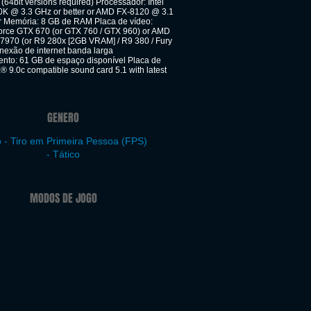
64bit versions required) Processador: Intel
0K @ 3.3 GHz or better or AMD FX-8120 @ 3.1
er Memória: 8 GB de RAM Placa de vídeo:
rce GTX 670 (or GTX 760 / GTX 960) or AMD
970 (or R9 280x [2GB VRAM] / R9 380 / Fury
nexão de internet banda larga
to: 61 GB de espaço disponível Placa de
® 9.0c compatible sound card 5.1 with latest
GENERO
 - Tiro em Primeira Pessoa (FPS)
- Tático
MODOS DE JOGO