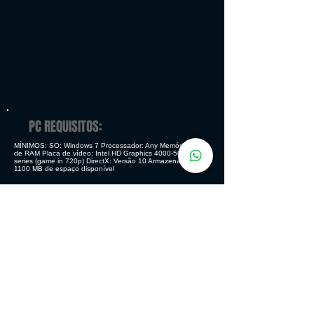
PC REQUISITOS:
MÍNIMOS: SO: Windows 7 Processador: Any Memória: 4 GB
de RAM Placa de vídeo: Intel HD Graphics
4000-5000
series (game in 720p) DirectX: Versão 10 Armazenamento:
1100 MB de espaço disponível
RECOMENDADOS: SO: Windows 10 Processador: Any
Memória: 8 GB de RAM Placa de vídeo: NVIDIA GeForce
GTX 760 DirectX: Versão 11 Armazenamento: 1100 MB de
espaço disponível
GENERO
Ação - Aventura - Indie
MODOS DE JOGO