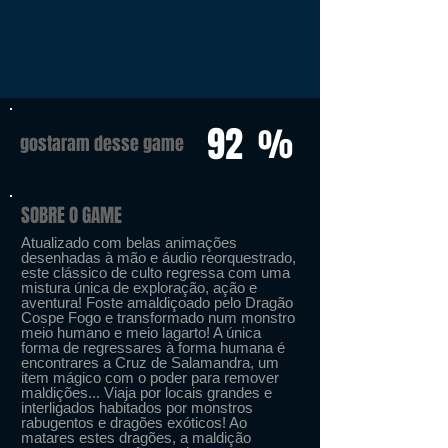
92
%
gostaram desse game
SOBRE O GAME
Atualizado com belas animações
desenhadas à mão e áudio reorquestrado,
este clássico de culto regressa com uma
mistura única de exploração, ação e
aventura! Foste amaldiçoado pelo Dragão
Cospe Fogo e transformado num monstro
meio humano e meio lagarto! A única
forma de regressares à forma humana é
encontrares a Cruz de Salamandra, um
item mágico com o poder para remover
maldições... Viaja por locais grandes e
interligados habitados por monstros
rabugentos e dragões exóticos! Ao
matares estes dragões, a maldição