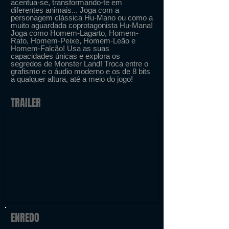
acentua-se, transformando-te em
diferentes animais... Joga com a
personagem clássica Hu-Mano ou como a
muito aguardada coprotagonista Hu-Mana!
Joga como Homem-Lagarto, Homem-
Rato, Homem-Peixe, Homem-Leão e
Homem-Falcão! Usa as suas
capacidades únicas e explora os
segredos de Monster Land! Troca entre o
grafismo e o áudio moderno e os de 8 bits
a qualquer altura, até a meio do jogo!
TRAILER
ENREDO