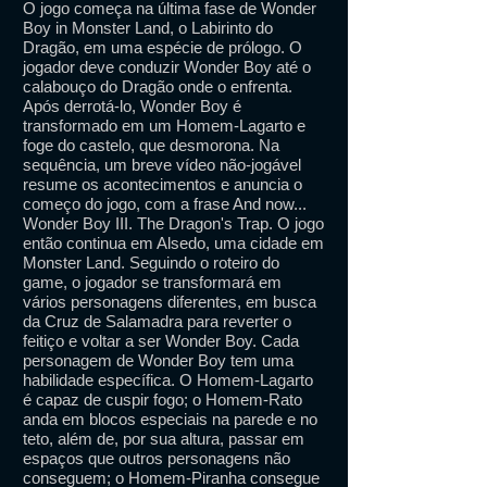
O jogo começa na última fase de Wonder
Boy in Monster Land, o Labirinto do
Dragão, em uma espécie de prólogo. O
jogador deve conduzir Wonder Boy até o
calabouço do Dragão onde o enfrenta.
Após derrotá-lo, Wonder Boy é
transformado em um Homem-Lagarto e
foge do castelo, que desmorona. Na
sequência, um breve vídeo não-jogável
resume os acontecimentos e anuncia o
começo do jogo, com a frase And now...
Wonder Boy III. The Dragon's Trap. O jogo
então continua em Alsedo, uma cidade em
Monster Land. Seguindo o roteiro do
game, o jogador se transformará em
vários personagens diferentes, em busca
da Cruz de Salamadra para reverter o
feitiço e voltar a ser Wonder Boy. Cada
personagem de Wonder Boy tem uma
habilidade específica. O Homem-Lagarto
é capaz de cuspir fogo; o Homem-Rato
anda em blocos especiais na parede e no
teto, além de, por sua altura, passar em
espaços que outros personagens não
conseguem; o Homem-Piranha consegue